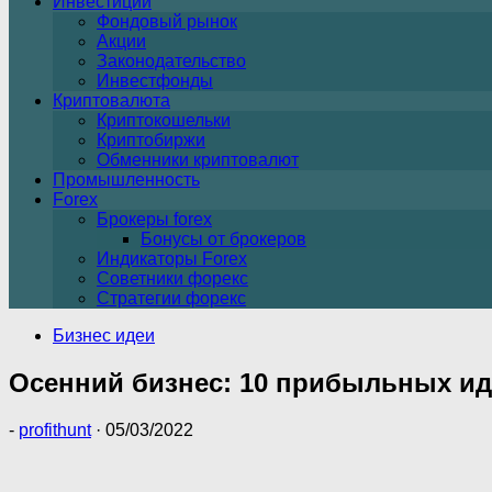
Инвестиции
Фондовый рынок
Акции
Законодательство
Инвестфонды
Криптовалюта
Криптокошельки
Криптобиржи
Обменники криптовалют
Промышленность
Forex
Брокеры forex
Бонусы от брокеров
Индикаторы Forex
Советники форекс
Стратегии форекс
Бизнес идеи
Осенний бизнес: 10 прибыльных ид
-
profithunt
·
05/03/2022