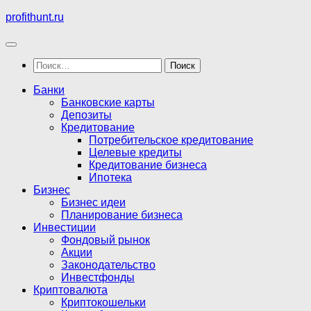
Перейти
profithunt.ru
к
содержимому
Найти:
Банки
Банковские карты
Депозиты
Кредитование
Потребительское кредитование
Целевые кредиты
Кредитование бизнеса
Ипотека
Бизнес
Бизнес идеи
Планирование бизнеса
Инвестиции
Фондовый рынок
Акции
Законодательство
Инвестфонды
Криптовалюта
Криптокошельки