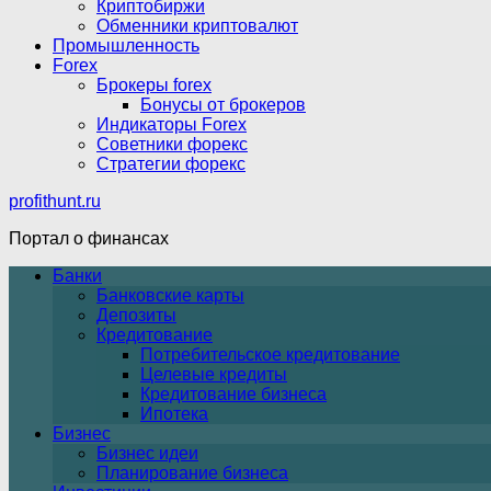
Криптобиржи
Обменники криптовалют
Промышленность
Forex
Брокеры forex
Бонусы от брокеров
Индикаторы Forex
Советники форекс
Стратегии форекс
profithunt.ru
Портал о финансах
Банки
Банковские карты
Депозиты
Кредитование
Потребительское кредитование
Целевые кредиты
Кредитование бизнеса
Ипотека
Бизнес
Бизнес идеи
Планирование бизнеса