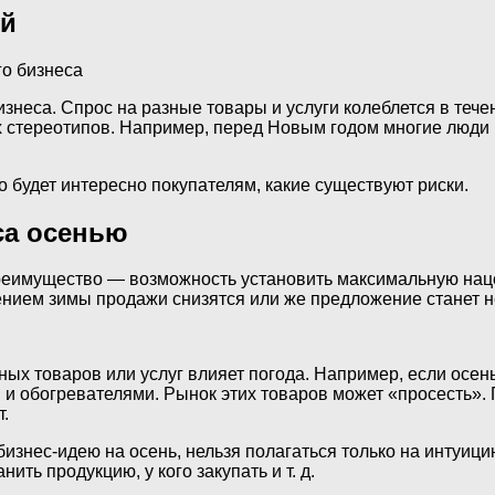
ей
неса. Спрос на разные товары и услуги колеблется в течени
х стереотипов. Например, перед Новым годом многие люди 
о будет интересно покупателям, какие существуют риски.
са осенью
реимущество ­— возможность установить максимальную наце
лением зимы продажи снизятся или же предложение станет 
ых товаров или услуг влияет погода. Например, если осень 
 и обогревателями. Рынок этих товаров может «просесть».
.
изнес-идею на осень, нельзя полагаться только на интуици
нить продукцию, у кого закупать и т. д.