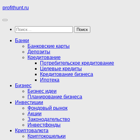
Перейти
profithunt.ru
к
содержимому
Найти:
Банки
Банковские карты
Депозиты
Кредитование
Потребительское кредитование
Целевые кредиты
Кредитование бизнеса
Ипотека
Бизнес
Бизнес идеи
Планирование бизнеса
Инвестиции
Фондовый рынок
Акции
Законодательство
Инвестфонды
Криптовалюта
Криптокошельки