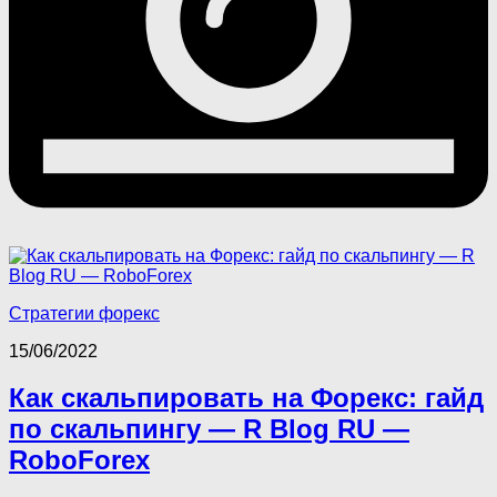
Стратегии форекс
15/06/2022
Как скальпировать на Форекс: гайд
по скальпингу — R Blog RU —
RoboForex