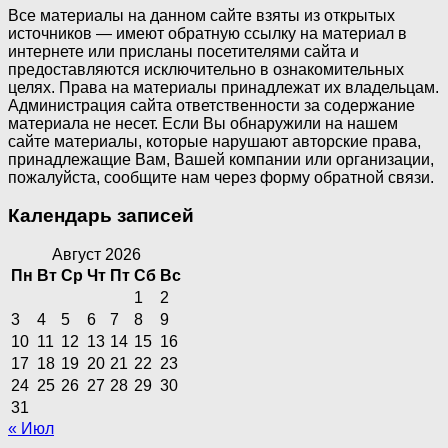
Все материалы на данном сайте взяты из открытых
источников — имеют обратную ссылку на материал в
интернете или присланы посетителями сайта и
предоставляются исключительно в ознакомительных
целях. Права на материалы принадлежат их владельцам.
Администрация сайта ответственности за содержание
материала не несет. Если Вы обнаружили на нашем
сайте материалы, которые нарушают авторские права,
принадлежащие Вам, Вашей компании или организации,
пожалуйста, сообщите нам через форму обратной связи.
Календарь записей
Август 2026
Пн
Вт
Ср
Чт
Пт
Сб
Вс
1
2
3
4
5
6
7
8
9
10
11
12
13
14
15
16
17
18
19
20
21
22
23
24
25
26
27
28
29
30
31
« Июл