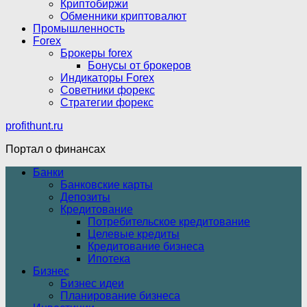
Криптобиржи
Обменники криптовалют
Промышленность
Forex
Брокеры forex
Бонусы от брокеров
Индикаторы Forex
Советники форекс
Стратегии форекс
profithunt.ru
Портал о финансах
Банки
Банковские карты
Депозиты
Кредитование
Потребительское кредитование
Целевые кредиты
Кредитование бизнеса
Ипотека
Бизнес
Бизнес идеи
Планирование бизнеса