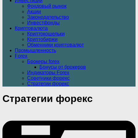
Инвестиции
Фондовый рынок
Акции
Законодательство
Инвестфонды
Криптовалюта
Криптокошельки
Криптобиржи
Обменники криптовалют
Промышленность
Forex
Брокеры forex
Бонусы от брокеров
Индикаторы Forex
Советники форекс
Стратегии форекс
Стратегии форекс