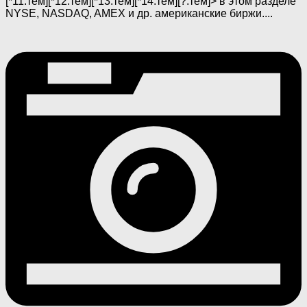
[*11:тем][*12:тем][*13:тем][*14:тем][?:тем]> в этом разделе
NYSE, NASDAQ, AMEX и др. американские биржи....