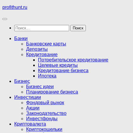
Перейти
profithunt.ru
к
содержимому
Найти:
Банки
Банковские карты
Депозиты
Кредитование
Потребительское кредитование
Целевые кредиты
Кредитование бизнеса
Ипотека
Бизнес
Бизнес идеи
Планирование бизнеса
Инвестиции
Фондовый рынок
Акции
Законодательство
Инвестфонды
Криптовалюта
Криптокошельки