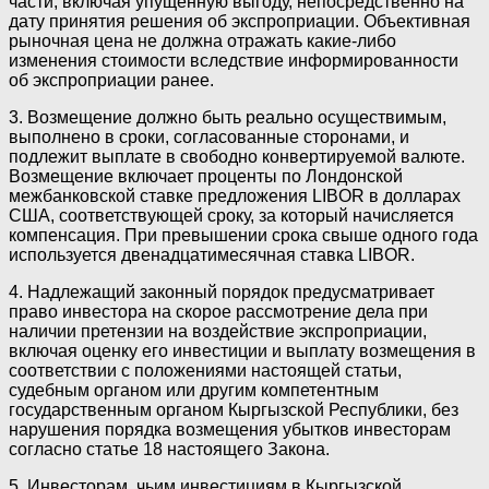
части, включая упущенную выгоду, непосредственно на
дату принятия решения об экспроприации. Объективная
рыночная цена не должна отражать какие-либо
изменения стоимости вследствие информированности
об экспроприации ранее.
3. Возмещение должно быть реально осуществимым,
выполнено в сроки, согласованные сторонами, и
подлежит выплате в свободно конвертируемой валюте.
Возмещение включает проценты по Лондонской
межбанковской ставке предложения LIBOR в долларах
США, соответствующей сроку, за который начисляется
компенсация. При превышении срока свыше одного года
используется двенадцатимесячная ставка LIBOR.
4. Надлежащий законный порядок предусматривает
право инвестора на скорое рассмотрение дела при
наличии претензии на воздействие экспроприации,
включая оценку его инвестиции и выплату возмещения в
соответствии с положениями настоящей статьи,
судебным органом или другим компетентным
государственным органом Кыргызской Республики, без
нарушения порядка возмещения убытков инвесторам
согласно статье 18 настоящего Закона.
5. Инвесторам, чьим инвестициям в Кыргызской