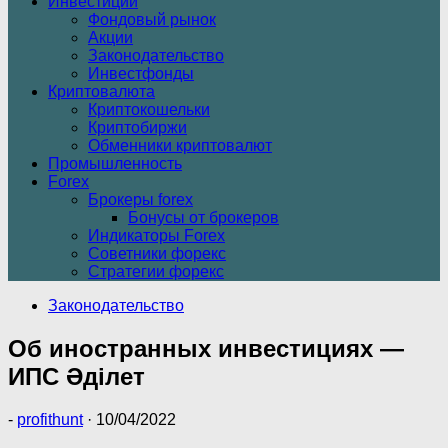
Инвестиции
Фондовый рынок
Акции
Законодательство
Инвестфонды
Криптовалюта
Криптокошельки
Криптобиржи
Обменники криптовалют
Промышленность
Forex
Брокеры forex
Бонусы от брокеров
Индикаторы Forex
Советники форекс
Стратегии форекс
Законодательство
Об иностранных инвестициях —
ИПС Әділет
-
profithunt
·
10/04/2022