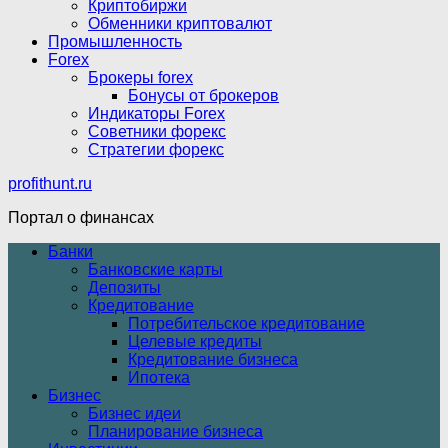
Криптобиржи
Обменники криптовалют
Промышленность
Forex
Брокеры forex
Бонусы от брокеров
Индикаторы Forex
Советники форекс
Стратегии форекс
profithunt.ru
Портал о финансах
Банки
Банковские карты
Депозиты
Кредитование
Потребительское кредитование
Целевые кредиты
Кредитование бизнеса
Ипотека
Бизнес
Бизнес идеи
Планирование бизнеса