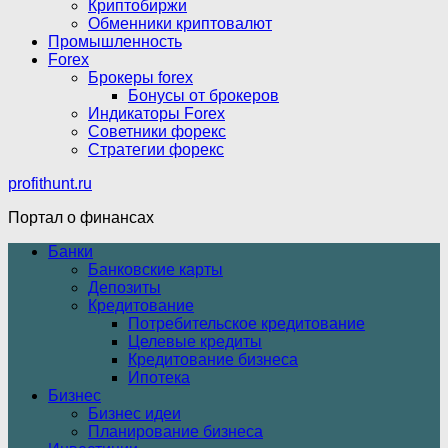
Криптобиржи
Обменники криптовалют
Промышленность
Forex
Брокеры forex
Бонусы от брокеров
Индикаторы Forex
Советники форекс
Стратегии форекс
profithunt.ru
Портал о финансах
Банки
Банковские карты
Депозиты
Кредитование
Потребительское кредитование
Целевые кредиты
Кредитование бизнеса
Ипотека
Бизнес
Бизнес идеи
Планирование бизнеса