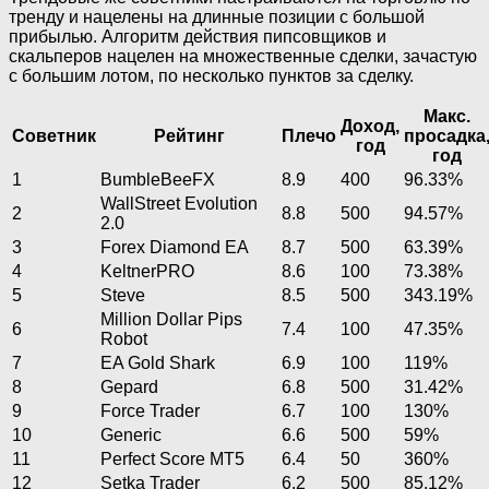
тренду и нацелены на длинные позиции с большой
прибылью. Алгоритм действия пипсовщиков и
скальперов нацелен на множественные сделки, зачастую
с большим лотом, по несколько пунктов за сделку.
Макс.
Доход,
Советник
Рейтинг
Плечо
просадка
год
год
1
BumbleBeeFX
8.9
400
96.33%
WallStreet Evolution
2
8.8
500
94.57%
2.0
3
Forex Diamond EA
8.7
500
63.39%
4
KeltnerPRO
8.6
100
73.38%
5
Steve
8.5
500
343.19%
Million Dollar Pips
6
7.4
100
47.35%
Robot
7
EA Gold Shark
6.9
100
119%
8
Gepard
6.8
500
31.42%
9
Force Trader
6.7
100
130%
10
Generic
6.6
500
59%
11
Perfect Score MT5
6.4
50
360%
12
Setka Trader
6.2
500
85.12%