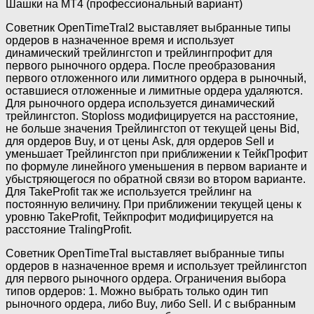
Шашки на МТ4 (профессиональный вариант)
Советник OpenTimeTral2 выставляет выбранные типы
ордеров в назначенное время и использует
динамический трейлингстоп и трейлингпрофит для
первого рыночного ордера. После преобразования
первого отложенного или лимитного ордера в рыночный,
оставшиеся отложенные и лимитные ордера удаляются.
Для рыночного ордера используется динамический
трейлингстоп. Stoploss модифицируется на расстояние,
не больше значения Трейлингстоп от текущей цены Bid,
для ордеров Buy, и от цены Ask, для ордеров Sell и
уменьшает Трейлингстоп при приближении к ТейкПрофит
по формуле линейного уменьшения в первом варианте и
убыстряющегося по обратной связи во втором варианте.
Для TakeProfit так же используется трейлинг на
постоянную величину. При приближении текущей цены к
уровню TakeProfit, Тейкпрофит модифицируется на
расстояние TralingProfit.
Советник OpenTimeTral выставляет выбранные типы
ордеров в назначенное время и использует трейлингстоп
для первого рыночного ордера. Ограничения выбора
типов ордеров: 1. Можно выбрать только один тип
рыночного ордера, либо Buy, либо Sell. И с выбранным