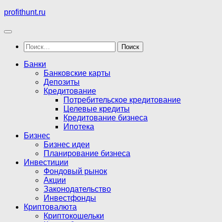
Перейти
profithunt.ru
к
содержимому
Найти:
Банки
Банковские карты
Депозиты
Кредитование
Потребительское кредитование
Целевые кредиты
Кредитование бизнеса
Ипотека
Бизнес
Бизнес идеи
Планирование бизнеса
Инвестиции
Фондовый рынок
Акции
Законодательство
Инвестфонды
Криптовалюта
Криптокошельки