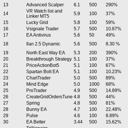
13
Advanced Scalper
6.1
500
290%
VR Watch list and
14
5.9
100
37%
Linker MT5
15
Lucky Grid
5.8
100
59%
16
Vsignale Trader
5.7
500
10.87%
17
EA Antivirus
5.6
50
49%
18
Ilan 2.5 Dynamic
5.6
500
8.30 %
19
North East Way EA
5.3
200
390%
20
Breakthrough Strategy
5.1
100
37%
21
PriceActionBot5
5.1
100
67%
22
Spartan Bolt EA
5.1
100
10.23%
23
ChartTrader
5.0
500
89%
24
Mind Edge
5.0
1000
68%
25
ProTrader
4.9
500
14.89%
26
CreateGridOrdersTune
4.8
500
44%
27
Spring
4.8
500
81%
28
Bunny EA
4.7
100
22.48%
29
Pulse
4.6
100
8.89%
30
EA Better
3.44
500
15.62%