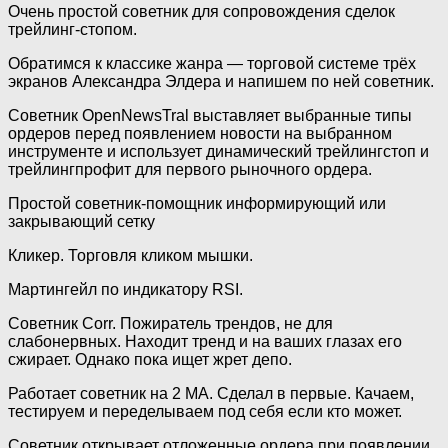
Очень простой советник для сопровождения сделок
трейлинг-стопом.
Обратимся к классике жанра — торговой системе трёх
экранов Александра Элдера и напишем по ней советник.
Советник OpenNewsTral выставляет выбранные типы
ордеров перед появлением новости на выбранном
инструменте и использует динамический трейлингстоп и
трейлингпрофит для первого рыночного ордера.
Простой советник-помощник информирующий или
закрывающий сетку
Кликер. Торговля кликом мышки.
Мартингейл по индикатору RSI.
Советник Corr. Пожиратель трендов, не для
слабонервных. Находит тренд и на ваших глазах его
сжирает. Однако пока ищет жрет депо.
Работает советник на 2 МА. Сделал в первые. Качаем,
тестируем и переделываем под себя если кто может.
Советник открывает отложенные ордера при появлении