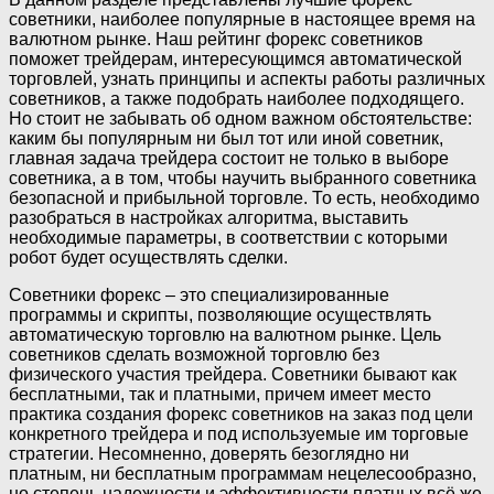
советники, наиболее популярные в настоящее время на
валютном рынке. Наш рейтинг форекс советников
поможет трейдерам, интересующимся автоматической
торговлей, узнать принципы и аспекты работы различных
советников, а также подобрать наиболее подходящего.
Но стоит не забывать об одном важном обстоятельстве:
каким бы популярным ни был тот или иной советник,
главная задача трейдера состоит не только в выборе
советника, а в том, чтобы научить выбранного советника
безопасной и прибыльной торговле. То есть, необходимо
разобраться в настройках алгоритма, выставить
необходимые параметры, в соответствии с которыми
робот будет осуществлять сделки.
Советники форекс – это специализированные
программы и скрипты, позволяющие осуществлять
автоматическую торговлю на валютном рынке. Цель
советников сделать возможной торговлю без
физического участия трейдера. Советники бывают как
бесплатными, так и платными, причем имеет место
практика создания форекс советников на заказ под цели
конкретного трейдера и под используемые им торговые
стратегии. Несомненно, доверять безоглядно ни
платным, ни бесплатным программам нецелесообразно,
но степень надежности и эффективности платных всё же