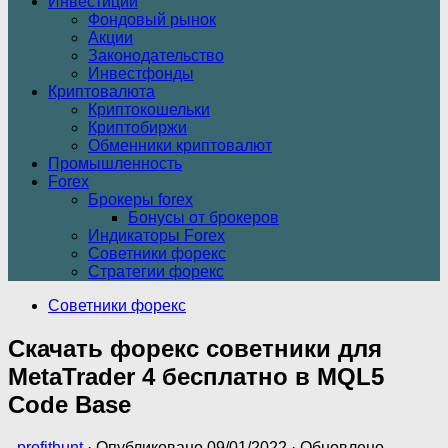
Инвестиции
Фондовый рынок
Акции
Законодательство
Инвестфонды
Криптовалюта
Криптокошельки
Криптобиржи
Обменники криптовалют
Промышленность
Forex
Брокеры forex
Бонусы от брокеров
Индикаторы Forex
Советники форекс
Стратегии форекс
Советники форекс
Скачать форекс советники для
MetaTrader 4 бесплатно в MQL5
Code Base
-
profithunt
· Опубликовано
09/01/2022
· Обновлено