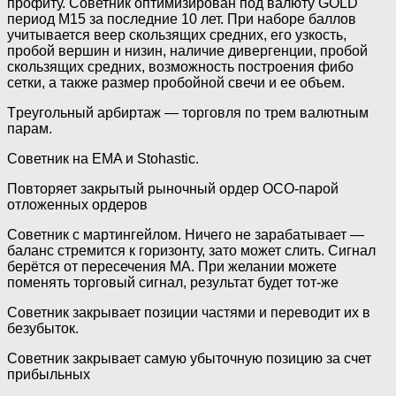
профиту. Советник оптимизирован под валюту GOLD
период М15 за последние 10 лет. При наборе баллов
учитывается веер скользящих средних, его узкость,
пробой вершин и низин, наличие дивергенции, пробой
скользящих средних, возможность построения фибо
сетки, а также размер пробойной свечи и ее объем.
Tреугольный арбиртаж — торговля по трем валютным
парам.
Советник на EMA и Stohastic.
Повторяет закрытый рыночный ордер OCO-парой
отложенных ордеров
Советник с мартингейлом. Ничего не зарабатывает —
баланс стремится к горизонту, зато может слить. Сигнал
берётся от пересечения МА. При желании можете
поменять торговый сигнал, результат будет тот-же
Советник закрывает позиции частями и переводит их в
безубыток.
Советник закрывает самую убыточную позицию за счет
прибыльных