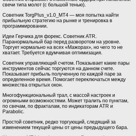
свечи типа молот (с большой тенью).
Советник TorgPlus_v1.0_MT4 — моя попытка найти
прибыльную стратегию на рынке и тренировка в
программировании.
Идеи Герчика для форекс. Советник ATR.
Паранормальный бар перед разворотом на уровне.
Торгует нормально на всех «Мажорах», но чего то не
хватает. Требуется вдумчивая оптимизация.
Советник управляющий счетом. Показывает какие пары
инструментов сейчас торгуются на данном счете.
Показывает прибыль полученную по каждой паре за
определенное время. Помогает переключаться между
множества открытых окон.
Многофункциональный трал, с массой настроек и
огромными возможностями. Может тралить по пунктам,
по свечам, по фракталам, по индикаторам ATR и
Parabolic.
Простой советник, редко торгующий, следящий за
изменением текущей цены от цены предыдущего бара.