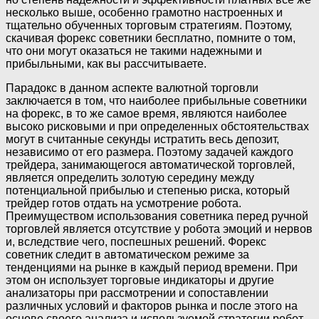
несколько выше, особенно грамотно настроенных и
тщательно обученных торговым стратегиям. Поэтому,
скачивая форекс советники бесплатно, помните о том,
что они могут оказаться не такими надежными и
прибыльными, как вы рассчитываете.
Парадокс в данном аспекте валютной торговли
заключается в том, что наиболее прибыльные советники
на форекс, в то же самое время, являются наиболее
высоко рисковыми и при определенных обстоятельствах
могут в считанные секунды истратить весь депозит,
независимо от его размера. Поэтому задачей каждого
трейдера, занимающегося автоматической торговлей,
является определить золотую середину между
потенциальной прибылью и степенью риска, который
трейдер готов отдать на усмотрение робота.
Преимуществом использования советника перед ручной
торговлей является отсутствие у робота эмоций и нервов
и, вследствие чего, поспешных решений. Форекс
советник следит в автоматическом режиме за
тенденциями на рынке в каждый период времени. При
этом он использует торговые индикаторы и другие
анализаторы при рассмотрении и сопоставлении
различных условий и факторов рынка и после этого на
основе своего анализа и используемой стратегии робот