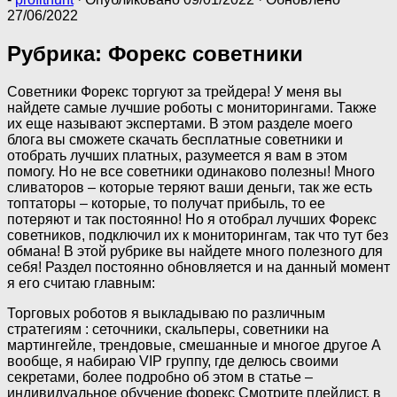
27/06/2022
Рубрика: Форекс советники
Советники Форекс торгуют за трейдера! У меня вы
найдете самые лучшие роботы с мониторингами. Также
их еще называют экспертами. В этом разделе моего
блога вы сможете скачать бесплатные советники и
отобрать лучших платных, разумеется я вам в этом
помогу. Но не все советники одинаково полезны! Много
сливаторов – которые теряют ваши деньги, так же есть
топтаторы – которые, то получат прибыль, то ее
потеряют и так постоянно! Но я отобрал лучших Форекс
советников, подключил их к мониторингам, так что тут без
обмана! В этой рубрике вы найдете много полезного для
себя! Раздел постоянно обновляется и на данный момент
я его считаю главным:
Торговых роботов я выкладываю по различным
стратегиям : сеточники, скальперы, советники на
мартингейле, трендовые, смешанные и многое другое А
вообще, я набираю VIP группу, где делюсь своими
секретами, более подробно об этом в статье –
индивидуальное обучение форекс Смотрите плейлист, в