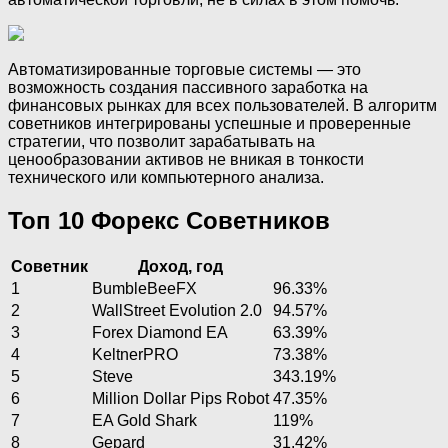
Автоматизированные торговые системы — это
возможность создания пассивного заработка на
финансовых рынках для всех пользователей. В алгоритм
советников интегрированы успешные и проверенные
стратегии, что позволит зарабатывать на
ценообразовании активов не вникая в тонкости
технического или компьютерного анализа.
Топ 10 Форекс Советников
Советник
Доход, год
1
BumbleBeeFX
96.33%
2
WallStreet Evolution 2.0
94.57%
3
Forex Diamond EA
63.39%
4
KeltnerPRO
73.38%
5
Steve
343.19%
6
Million Dollar Pips Robot
47.35%
7
EA Gold Shark
119%
8
Gepard
31.42%