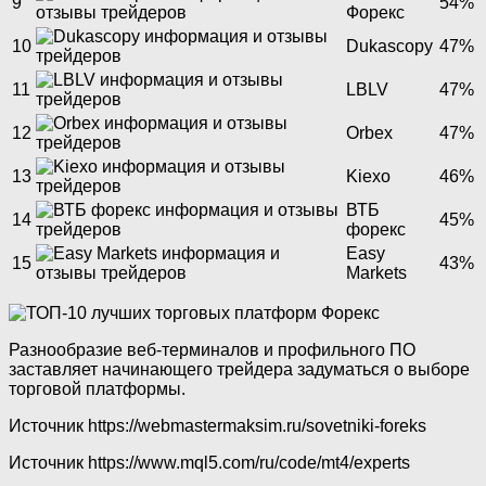
9
54%
Форекс
10
Dukascopy
47%
11
LBLV
47%
12
Orbex
47%
13
Kiexo
46%
ВТБ
14
45%
форекс
Easy
15
43%
Markets
Разнообразие веб-терминалов и профильного ПО
заставляет начинающего трейдера задуматься о выборе
торговой платформы.
Источник
https://webmastermaksim.ru/sovetniki-foreks
Источник
https://www.mql5.com/ru/code/mt4/experts