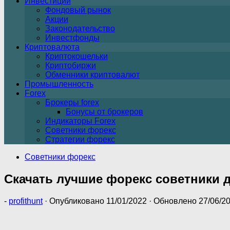
Инвестиции
Фондовый рынок
Акции
Законодательство
Инвестфонды
Криптовалюта
Криптокошельки
Криптобиржи
Обменники криптовалют
Промышленность
Forex
Брокеры forex
Бонусы от брокеров
Индикаторы Forex
Советники форекс
Стратегии форекс
Советники форекс
Скачать лучшие форекс советники д
-
profithunt
· Опубликовано
11/01/2022
· Обновлено
27/06/2