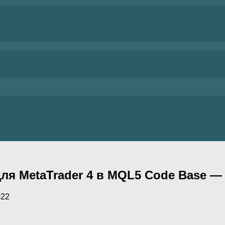
ля MetaTrader 4 в MQL5 Code Base —
022