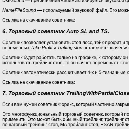
UseSound
— при значении «true» активируется звуковой ф
NameFileSound
— используемый звуковой файл. Его можно
Ссылка на скачивание советника:
6. Торговый советник Auto SL and TS.
Советник позволяет установить стоп лосс, тейк-профит и т
переменных
Take Profit
и
Tralling stop
оставляете значения
Советник будет работать только на графике, к которому о
использовать трейлинг стоп, то он начнет перемещать стоп
Советник автоматически рассчитывает 4-х и 5-тизначные 
Ссылка на скачивание советника:
7. Торговый советник TrailingWithPartialClose
Если вам нужен советник Форекс, который частично закрыв
Это многофункциональный торговый советник, который поз
применить. Это может быть обычный трейлинг, трейлинг с
пошаговый трейлинг стоп, МА трейлинг стоп, PSAR трейли