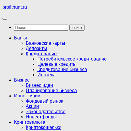
Перейти
profithunt.ru
к
содержимому
Найти:
Банки
Банковские карты
Депозиты
Кредитование
Потребительское кредитование
Целевые кредиты
Кредитование бизнеса
Ипотека
Бизнес
Бизнес идеи
Планирование бизнеса
Инвестиции
Фондовый рынок
Акции
Законодательство
Инвестфонды
Криптовалюта
Криптокошельки