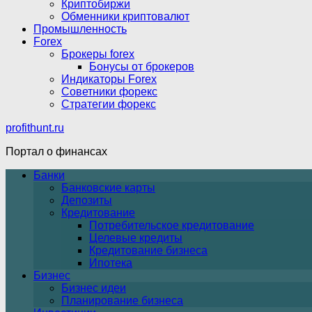
Криптобиржи
Обменники криптовалют
Промышленность
Forex
Брокеры forex
Бонусы от брокеров
Индикаторы Forex
Советники форекс
Стратегии форекс
profithunt.ru
Портал о финансах
Банки
Банковские карты
Депозиты
Кредитование
Потребительское кредитование
Целевые кредиты
Кредитование бизнеса
Ипотека
Бизнес
Бизнес идеи
Планирование бизнеса