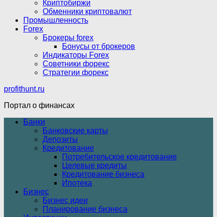
Криптобиржи
Обменники криптовалют
Промышленность
Forex
Брокеры forex
Бонусы от брокеров
Индикаторы Forex
Советники форекс
Стратегии форекс
profithunt.ru
Портал о финансах
Банки
Банковские карты
Депозиты
Кредитование
Потребительское кредитование
Целевые кредиты
Кредитование бизнеса
Ипотека
Бизнес
Бизнес идеи
Планирование бизнеса