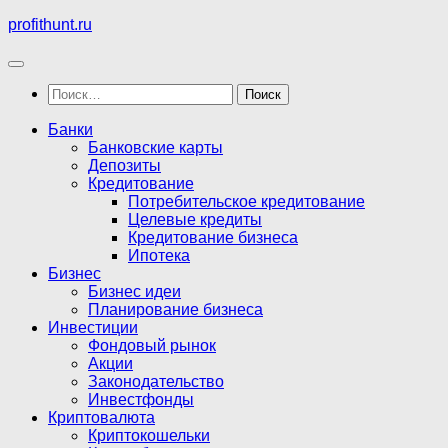
Перейти
profithunt.ru
к
содержимому
Найти:
Банки
Банковские карты
Депозиты
Кредитование
Потребительское кредитование
Целевые кредиты
Кредитование бизнеса
Ипотека
Бизнес
Бизнес идеи
Планирование бизнеса
Инвестиции
Фондовый рынок
Акции
Законодательство
Инвестфонды
Криптовалюта
Криптокошельки