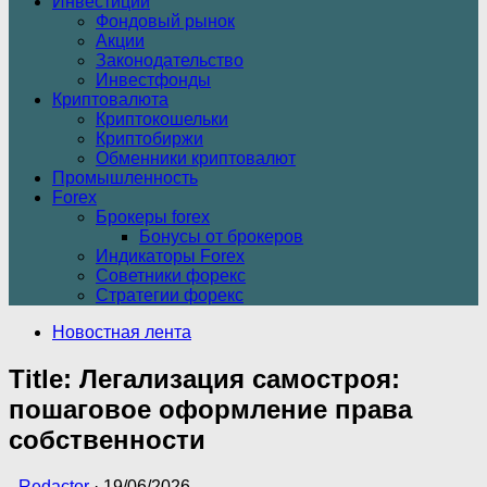
Инвестиции
Фондовый рынок
Акции
Законодательство
Инвестфонды
Криптовалюта
Криптокошельки
Криптобиржи
Обменники криптовалют
Промышленность
Forex
Брокеры forex
Бонусы от брокеров
Индикаторы Forex
Советники форекс
Стратегии форекс
Новостная лента
Title: Легализация самостроя:
пошаговое оформление права
собственности
-
Redactor
·
19/06/2026