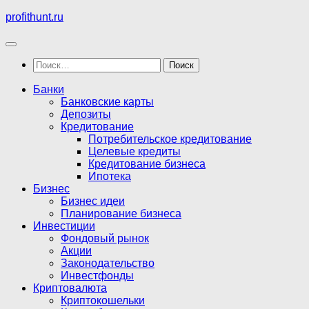
Перейти
profithunt.ru
к
содержимому
Найти:
Банки
Банковские карты
Депозиты
Кредитование
Потребительское кредитование
Целевые кредиты
Кредитование бизнеса
Ипотека
Бизнес
Бизнес идеи
Планирование бизнеса
Инвестиции
Фондовый рынок
Акции
Законодательство
Инвестфонды
Криптовалюта
Криптокошельки