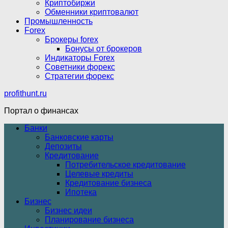
Криптобиржи
Обменники криптовалют
Промышленность
Forex
Брокеры forex
Бонусы от брокеров
Индикаторы Forex
Советники форекс
Стратегии форекс
profithunt.ru
Портал о финансах
Банки
Банковские карты
Депозиты
Кредитование
Потребительское кредитование
Целевые кредиты
Кредитование бизнеса
Ипотека
Бизнес
Бизнес идеи
Планирование бизнеса