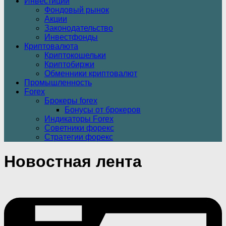
Инвестиции
Фондовый рынок
Акции
Законодательство
Инвестфонды
Криптовалюта
Криптокошельки
Криптобиржи
Обменники криптовалют
Промышленность
Forex
Брокеры forex
Бонусы от брокеров
Индикаторы Forex
Советники форекс
Стратегии форекс
Новостная лента