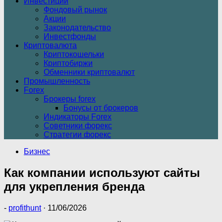
Инвестиции
Фондовый рынок
Акции
Законодательство
Инвестфонды
Криптовалюта
Криптокошельки
Криптобиржи
Обменники криптовалют
Промышленность
Forex
Брокеры forex
Бонусы от брокеров
Индикаторы Forex
Советники форекс
Стратегии форекс
Бизнес
Как компании используют сайты
для укрепления бренда
-
profithunt
·
11/06/2026