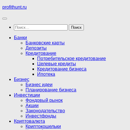
Перейти
profithunt.ru
к
содержимому
Найти:
Банки
Банковские карты
Депозиты
Кредитование
Потребительское кредитование
Целевые кредиты
Кредитование бизнеса
Ипотека
Бизнес
Бизнес идеи
Планирование бизнеса
Инвестиции
Фондовый рынок
Акции
Законодательство
Инвестфонды
Криптовалюта
Криптокошельки