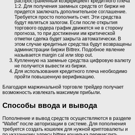
распространенный коэффициент кредитного плеча
1:2. Для получения заемных средств от биржи не
придется заключать дополнительное соглашение.
Требуется просто пополнить счет. Эти средства
будут являться залогом. Если после открытия
торгового ордера график движется не в сторону
прогноза, то при достижении им критической
отметки сделка будет закрыта автоматически. В
этом случае кредитные средства будут возвращены
администрации биржи Bittrex. Подобное явление
называется margin cal или stop out.
Купленную на заемные средства цифровую валюту
не получится вывести из биржи.
Для использования кредитного плеча необходимо
пройти повышенную верификацию.
Благодаря маржинальной торговле трейдер получает
возможность извлекать максимум прибыли.
Способы ввода и вывода
Пополнение и вывод средств осуществляются в разделе
“Wallet” после авторизации в системе. Для пополнения
требуется создать кошелек для нужной криптовалюты и
по указанному адресу bittrex кошелька перечислить