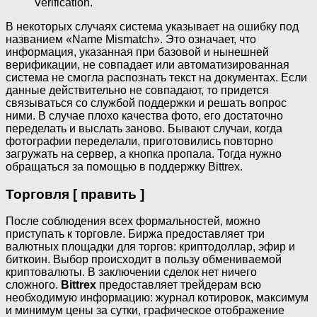
Verification.
В некоторых случаях система указывает на ошибку под
названием «Name Mismatch». Это означает, что
информация, указанная при базовой и нынешней
верификации, не совпадает или автоматизированная
система не смогла распознать текст на документах. Если
данные действительно не совпадают, то придется
связываться со службой поддержки и решать вопрос
ними. В случае плохо качества фото, его достаточно
переделать и выслать заново. Бывают случаи, когда
фотографии переделали, приготовились повторно
загружать на сервер, а кнопка пропала. Тогда нужно
обращаться за помощью в поддержку Bittrex.
Торговля [ править ]
После соблюдения всех формальностей, можно
приступать к торговле. Биржа предоставляет три
валютных площадки для торгов: криптодоллар, эфир и
биткоин. Выбор происходит в пользу обмениваемой
криптовалюты. В заключении сделок нет ничего
сложного.
Bittrex
предоставляет трейдерам всю
необходимую информацию: журнал котировок, максимум
и минимум цены за сутки, графическое отображение