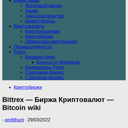
Инвестиции
Фондовый рынок
Акции
Законодательство
Инвестфонды
Криптовалюта
Криптокошельки
Криптобиржи
Обменники криптовалют
Промышленность
Forex
Брокеры forex
Бонусы от брокеров
Индикаторы Forex
Советники форекс
Стратегии форекс
Криптобиржи
Bittrex — Биржа Криптовалют —
Bitcoin wiki
-
profithunt
·
29/03/2022