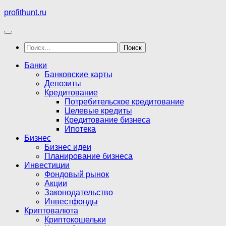
Перейти
profithunt.ru
к
содержимому
Найти:
Банки
Банковские карты
Депозиты
Кредитование
Потребительское кредитование
Целевые кредиты
Кредитование бизнеса
Ипотека
Бизнес
Бизнес идеи
Планирование бизнеса
Инвестиции
Фондовый рынок
Акции
Законодательство
Инвестфонды
Криптовалюта
Криптокошельки