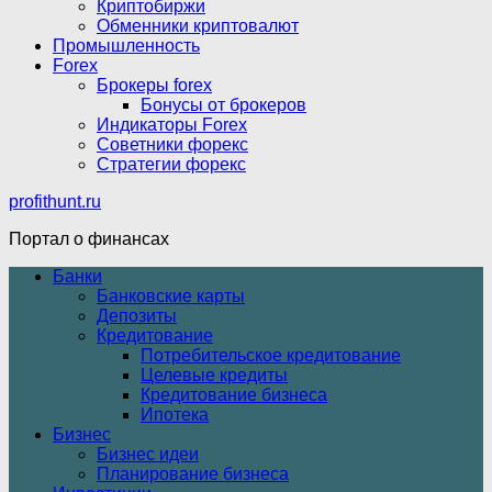
Криптобиржи
Обменники криптовалют
Промышленность
Forex
Брокеры forex
Бонусы от брокеров
Индикаторы Forex
Советники форекс
Стратегии форекс
profithunt.ru
Портал о финансах
Банки
Банковские карты
Депозиты
Кредитование
Потребительское кредитование
Целевые кредиты
Кредитование бизнеса
Ипотека
Бизнес
Бизнес идеи
Планирование бизнеса