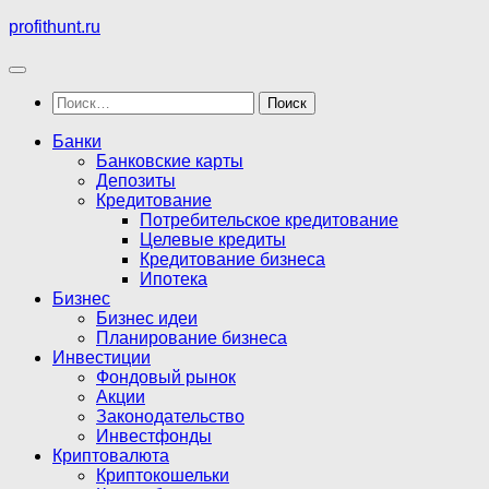
Перейти
profithunt.ru
к
содержимому
Найти:
Банки
Банковские карты
Депозиты
Кредитование
Потребительское кредитование
Целевые кредиты
Кредитование бизнеса
Ипотека
Бизнес
Бизнес идеи
Планирование бизнеса
Инвестиции
Фондовый рынок
Акции
Законодательство
Инвестфонды
Криптовалюта
Криптокошельки