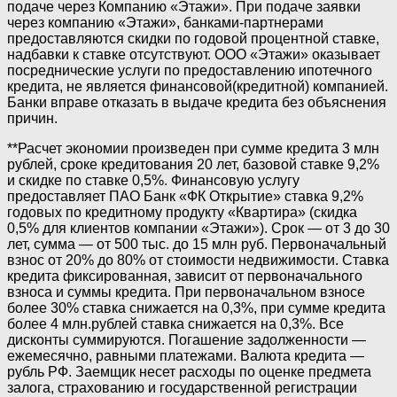
подаче через Компанию «Этажи». При подаче заявки
через компанию «Этажи», банками-партнерами
предоставляются скидки по годовой процентной ставке,
надбавки к ставке отсутствуют. ООО «Этажи» оказывает
посреднические услуги по предоставлению ипотечного
кредита, не является финансовой(кредитной) компанией.
Банки вправе отказать в выдаче кредита без объяснения
причин.
**Расчет экономии произведен при сумме кредита 3 млн
рублей, сроке кредитования 20 лет, базовой ставке 9,2%
и скидке по ставке 0,5%. Финансовую услугу
предоставляет ПАО Банк «ФК Открытие» ставка 9,2%
годовых по кредитному продукту «Квартира» (скидка
0,5% для клиентов компании «Этажи»). Срок — от 3 до 30
лет, сумма — от 500 тыс. до 15 млн руб. Первоначальный
взнос от 20% до 80% от стоимости недвижимости. Ставка
кредита фиксированная, зависит от первоначального
взноса и суммы кредита. При первоначальном взносе
более 30% ставка снижается на 0,3%, при сумме кредита
более 4 млн.рублей ставка снижается на 0,3%. Все
дисконты суммируются. Погашение задолженности —
ежемесячно, равными платежами. Валюта кредита —
рубль РФ. Заемщик несет расходы по оценке предмета
залога, страхованию и государственной регистрации