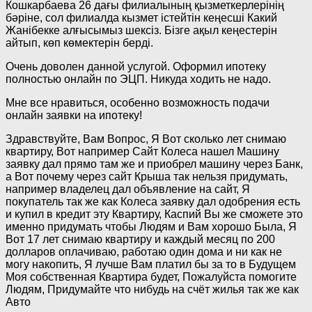
Кошкарбаева 26 дағы филиалының қызметкерлерінің
бәріне, сол филиалда кызмет істейтін кеңесші Какий
Жанібекке алғысымыз шексіз. Бізге ақыл кеңестерін
айтып, көп көмектерін берді.
Очень доволен данной услугой. Оформил ипотеку
полностью онлайн по ЭЦП. Никуда ходить не надо.
Мне все нравиться, особенно возможность подачи
онлайн заявки на ипотеку!
Здравствуйте, Вам Вопрос, Я Вот сколько лет снимаю
квартиру, Вот например Сайт Колеса нашел Машину
заявку дал прямо там же и приобрел машину через Банк,
а Вот почему через сайт Крыша так нельзя придумать,
например владелец дал объявление на сайт, Я
покупатель так же как Колеса заявку дал одобрения есть
и купил в кредит эту Квартиру, Каспий Вы же сможете это
именно придумать чтобы Людям и Вам хорошо Была, Я
Вот 17 лет снимаю квартиру и каждый месяц по 200
долларов оплачиваю, работаю один дома и ни как не
могу накопить, Я лучше Вам платил бы за то в Будущем
Моя собственная Квартира будет, Пожалуйста помогите
Людям, Придумайте что нибудь на счёт жилья так же как
Авто