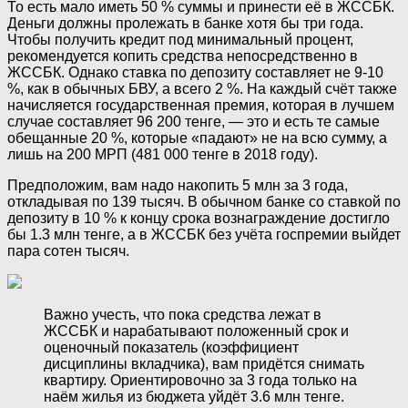
То есть мало иметь 50 % суммы и принести её в ЖССБК.
Деньги должны пролежать в банке хотя бы три года.
Чтобы получить кредит под минимальный процент,
рекомендуется копить средства непосредственно в
ЖССБК. Однако ставка по депозиту составляет не 9-10
%, как в обычных БВУ, а всего 2 %. На каждый счёт также
начисляется государственная премия, которая в лучшем
случае составляет 96 200 тенге, — это и есть те самые
обещанные 20 %, которые «падают» не на всю сумму, а
лишь на 200 МРП (481 000 тенге в 2018 году).
Предположим, вам надо накопить 5 млн за 3 года,
откладывая по 139 тысяч. В обычном банке со ставкой по
депозиту в 10 % к концу срока вознаграждение достигло
бы 1.3 млн тенге, а в ЖССБК без учёта госпремии выйдет
пара сотен тысяч.
Важно учесть, что пока средства лежат в
ЖССБК и нарабатывают положенный срок и
оценочный показатель (коэффициент
дисциплины вкладчика), вам придётся снимать
квартиру. Ориентировочно за 3 года только на
наём жилья из бюджета уйдёт 3.6 млн тенге.