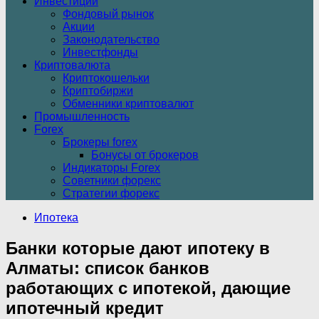
Инвестиции
Фондовый рынок
Акции
Законодательство
Инвестфонды
Криптовалюта
Криптокошельки
Криптобиржи
Обменники криптовалют
Промышленность
Forex
Брокеры forex
Бонусы от брокеров
Индикаторы Forex
Советники форекс
Стратегии форекс
Ипотека
Банки которые дают ипотеку в
Алматы: список банков
работающих с ипотекой, дающие
ипотечный кредит