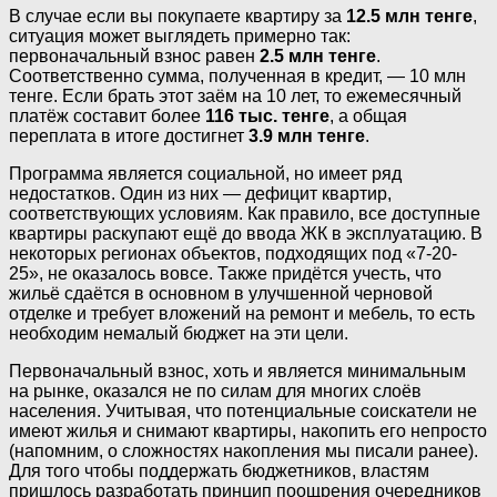
В случае если вы покупаете квартиру за
12.5 млн тенге
,
ситуация может выглядеть примерно так:
первоначальный взнос равен
2.5 млн тенге
.
Соответственно сумма, полученная в кредит, — 10 млн
тенге. Если брать этот заём на 10 лет, то ежемесячный
платёж составит более
116 тыс. тенге
, а общая
переплата в итоге достигнет
3.9 млн тенге
.
Программа является социальной, но имеет ряд
недостатков. Один из них — дефицит квартир,
соответствующих условиям. Как правило, все доступные
квартиры раскупают ещё до ввода ЖК в эксплуатацию. В
некоторых регионах объектов, подходящих под «7-20-
25», не оказалось вовсе. Также придётся учесть, что
жильё сдаётся в основном в улучшенной черновой
отделке и требует вложений на ремонт и мебель, то есть
необходим немалый бюджет на эти цели.
Первоначальный взнос, хоть и является минимальным
на рынке, оказался не по силам для многих слоёв
населения. Учитывая, что потенциальные соискатели не
имеют жилья и снимают квартиры, накопить его непросто
(напомним, о сложностях накопления мы писали ранее).
Для того чтобы поддержать бюджетников, властям
пришлось разработать принцип поощрения очередников