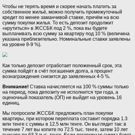
Чтобы не терять время и скорее начать платить за
собственное жильё, можно получить промежуточный
кредит по менее заманчивой ставке, причём на всю
сумму покупки жилья. То есть депозит продолжит
«крутиться» в ЖССБК под 2 %, пока вы будете
выплачивать всю сумму за квартиру под 10 % (величина
указана приблизительно. Номинальные ставки заявлены
на уровне 8-9 %).
Как только депозит отработает положенный срок, эта
сумма пойдёт в счёт погашения долга, а процент
вознаграждения снизится до заявленных 4-5 %.
Внимание!
Ставка начисляется на 100 % суммы только
на период, пока депозиту не исполнится три года, а
оценочный показатель (ОП) не выйдет на уровень 16
единиц.
Мы попросили ЖССБК предложить план покупки
квартиры, при котором переплата составит порядка 1.3
млн тенге с суммы в 12.5 млн тенге. Он выглядит так: в
течение 7 лет вы копите по 72.5 тыс. тенге, затем 10 лет
вносите по 63.3 тыс. тенге. Если договорная сумма будет