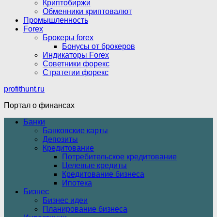
Криптобиржи
Обменники криптовалют
Промышленность
Forex
Брокеры forex
Бонусы от брокеров
Индикаторы Forex
Советники форекс
Стратегии форекс
profithunt.ru
Портал о финансах
Банки
Банковские карты
Депозиты
Кредитование
Потребительское кредитование
Целевые кредиты
Кредитование бизнеса
Ипотека
Бизнес
Бизнес идеи
Планирование бизнеса