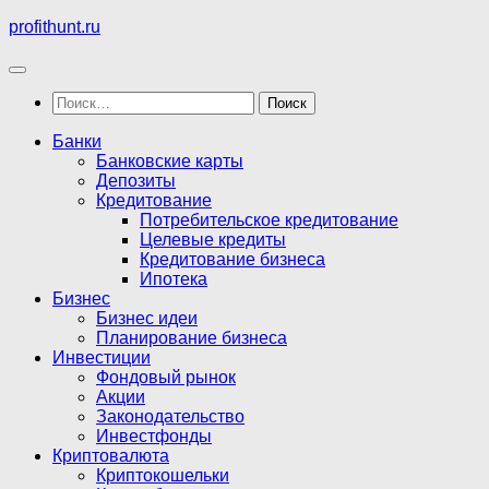
Перейти
profithunt.ru
к
содержимому
Найти:
Банки
Банковские карты
Депозиты
Кредитование
Потребительское кредитование
Целевые кредиты
Кредитование бизнеса
Ипотека
Бизнес
Бизнес идеи
Планирование бизнеса
Инвестиции
Фондовый рынок
Акции
Законодательство
Инвестфонды
Криптовалюта
Криптокошельки