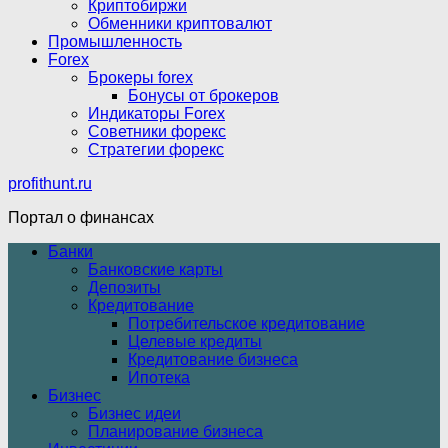
Криптобиржи
Обменники криптовалют
Промышленность
Forex
Брокеры forex
Бонусы от брокеров
Индикаторы Forex
Советники форекс
Стратегии форекс
profithunt.ru
Портал о финансах
Банки
Банковские карты
Депозиты
Кредитование
Потребительское кредитование
Целевые кредиты
Кредитование бизнеса
Ипотека
Бизнес
Бизнес идеи
Планирование бизнеса