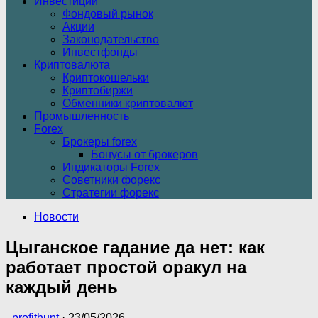
Инвестиции
Фондовый рынок
Акции
Законодательство
Инвестфонды
Криптовалюта
Криптокошельки
Криптобиржи
Обменники криптовалют
Промышленность
Forex
Брокеры forex
Бонусы от брокеров
Индикаторы Forex
Советники форекс
Стратегии форекс
Новости
Цыганское гадание да нет: как
работает простой оракул на
каждый день
-
profithunt
·
23/05/2026