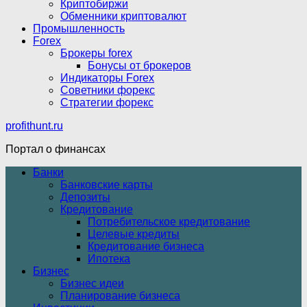
Криптобиржи
Обменники криптовалют
Промышленность
Forex
Брокеры forex
Бонусы от брокеров
Индикаторы Forex
Советники форекс
Стратегии форекс
profithunt.ru
Портал о финансах
Банки
Банковские карты
Депозиты
Кредитование
Потребительское кредитование
Целевые кредиты
Кредитование бизнеса
Ипотека
Бизнес
Бизнес идеи
Планирование бизнеса