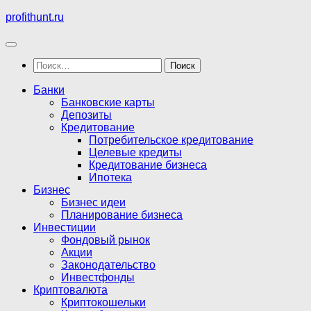
Перейти
profithunt.ru
к
содержимому
Найти:
Банки
Банковские карты
Депозиты
Кредитование
Потребительское кредитование
Целевые кредиты
Кредитование бизнеса
Ипотека
Бизнес
Бизнес идеи
Планирование бизнеса
Инвестиции
Фондовый рынок
Акции
Законодательство
Инвестфонды
Криптовалюта
Криптокошельки