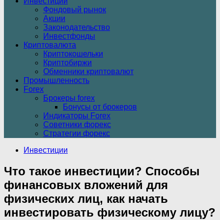
Инвестиции
Фондовый рынок
Акции
Законодательство
Инвестфонды
Криптовалюта
Криптокошельки
Криптобиржи
Обменники криптовалют
Промышленность
Forex
Брокеры forex
Бонусы от брокеров
Индикаторы Forex
Советники форекс
Стратегии форекс
Инвестиции
Что такое инвестиции? Способы
финансовых вложений для
физических лиц, как начать
инвестировать физическому лицу?