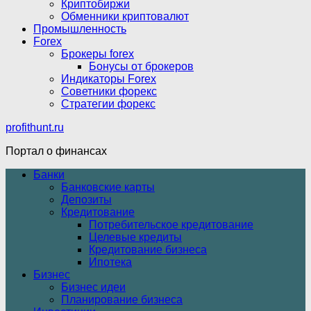
Криптобиржи
Обменники криптовалют
Промышленность
Forex
Брокеры forex
Бонусы от брокеров
Индикаторы Forex
Советники форекс
Стратегии форекс
profithunt.ru
Портал о финансах
Банки
Банковские карты
Депозиты
Кредитование
Потребительское кредитование
Целевые кредиты
Кредитование бизнеса
Ипотека
Бизнес
Бизнес идеи
Планирование бизнеса