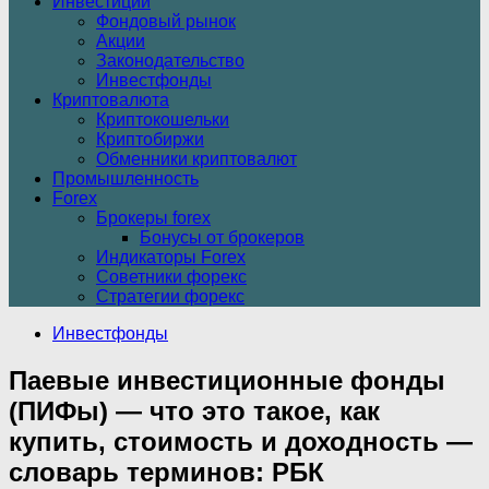
Инвестиции
Фондовый рынок
Акции
Законодательство
Инвестфонды
Криптовалюта
Криптокошельки
Криптобиржи
Обменники криптовалют
Промышленность
Forex
Брокеры forex
Бонусы от брокеров
Индикаторы Forex
Советники форекс
Стратегии форекс
Инвестфонды
Паевые инвестиционные фонды
(ПИФы) — что это такое, как
купить, стоимость и доходность —
словарь терминов: РБК