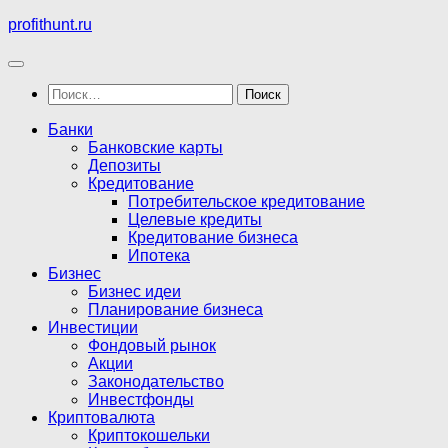
Перейти
profithunt.ru
к
содержимому
Найти:
Банки
Банковские карты
Депозиты
Кредитование
Потребительское кредитование
Целевые кредиты
Кредитование бизнеса
Ипотека
Бизнес
Бизнес идеи
Планирование бизнеса
Инвестиции
Фондовый рынок
Акции
Законодательство
Инвестфонды
Криптовалюта
Криптокошельки