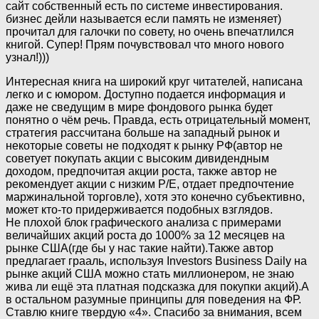
сайт собственный есть по системе инвестирования.
бизнес дейли называется если память не изменяет)
прочитал для галочки по совету, но очень впечатлился
книгой. Супер! Прям почувствовал что много нового
узнал!)))
Интересная книга на широкий круг читателей, написана
легко и с юмором. Доступно подается информация и
даже не сведущим в мире фондового рынка будет
понятно о чём речь. Правда, есть отрицательный момент,
стратегия рассчитана больше на западный рынок и
некоторые советы не подходят к рынку РФ(автор не
советует покупать акции с высоким дивидендным
доходом, предпочитая акции роста, также автор не
рекомендует акции с низким Р/Е, отдает предпочтение
маржинальной торговле), хотя это конечно субъективно,
может кто-то придерживается подобных взглядов.
Не плохой блок графического анализа с примерами
величайших акций роста до 1000% за 12 месяцев на
рынке США(где бы у нас такие найти).Также автор
предлагает грааль, используя Investors Business Daily на
рынке акций США можно стать миллионером, не знаю
жива ли ещё эта платная подсказка для покупки акций).А
в остальном разумные принципы для поведения на ФР.
Ставлю книге твердую «4». Спасибо за внимания, всем