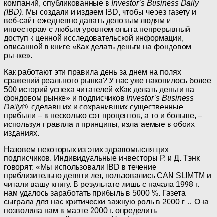
компаний, опубликованные в
Investor’s Business Daily
(IBD)
. Мы создали и издаем IBD, чтобы через газету и
веб-сайт ежедневно давать деловым людям и
инвесторам с любым уровнем опыта непрерывный
доступ к ценной исследовательской информации,
описанной в книге «Как делать деньги на фондовом
рынке».
Как работают эти правила день за днем на полях
сражений реального рынка? У нас уже накопилось более
500 историй успеха читателей «Как делать деньги на
фондовом рынке» и подписчиков
Investor’s Business
Daily®
, сделавших и сохранивших существенные
прибыли – в несколько сот процентов, а то и больше, –
используя правила и принципы, излагаемые в обоих
изданиях.
Назовем некоторых из этих здравомыслящих
подписчиков. Индивидуальные инвесторы Р. и Д. Тэнк
говорят: «Мы использовали IBD в течение
приблизительно девяти лет, пользовались CAN SLIMTM и
читали вашу книгу. В результате лишь с начала 1998 г.
нам удалось заработать прибыль в 5000 %. Газета
сыграла для нас критически важную роль в 2000 г… Она
позволила нам в марте 2000 г. определить