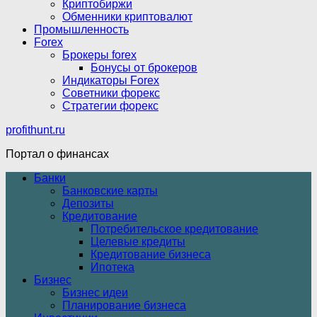
Криптобиржи
Обменники криптовалют
Промышленность
Forex
Брокеры forex
Бонусы от брокеров
Индикаторы Forex
Советники форекс
Стратегии форекс
profithunt.ru
Портал о финансах
Банки
Банковские карты
Депозиты
Кредитование
Потребительское кредитование
Целевые кредиты
Кредитование бизнеса
Ипотека
Бизнес
Бизнес идеи
Планирование бизнеса