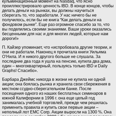
кульминационный момент на Nasdaq, что ясно
проиллюстрировало ценность IBD. В конце концов, чтобы
делать деньги на рынках, вы должны научиться
сберегать то, что заработали. У нас ничего бы не
получилось, если бы не книга “Как делать деньги на
фондовом рынке”. Еще раз огромное спасибо за то, что
вы поделились своими знаниями. Ваши уроки оказались
бесценными для нас и для многих людей, которые нам
дороги!»
П. Кайзер упоминает, что «испробовала другие теории, и
они не работали. Наконец я прочитала книги Уильяма
О’Нила. И я никого другого больше не слушала. За
последние два года я ушла на пенсию, купила два дома,
один – многоквартирный, пользуясь только IBD и Daily
Graphs! Спасибо».
Барбара Джеймс никогда в жизни не купила ни одной
акции; она боялась рынка и хранила свои сбережения в
местном ссудно-сберегательном банке. После
посещения одного из наших бесплатных семинаров в
южной Калифорнии в 1996 г. она еще целый год
занималась учебной торговлей, прежде чем решилась
применить правила и купить свои первые акции –
неполный лот EMC Corp. Акции выросли на 1300 %. Она