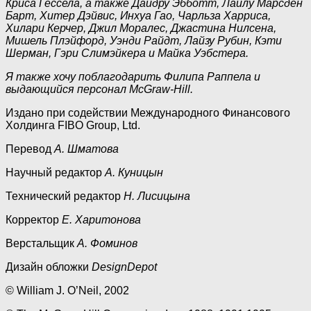
Криса Гессела, а также Дайдру Эбботт, Лайлу Марсден
Барт, Хитер Дэйвис, Инхуа Гао, Чарльза Харриса,
Хилари Керчер, Джил Моралес, Джастина Нилсена,
Мишель Плэйфорд, Уэнди Райдт, Лайзу Рубин, Кэти
Шерман, Гэри Слимэйкера и Майка Уэбстера.
Я также хочу поблагодарить Филипа Раппела и
выдающийся персонал McGraw-Hill.
Издано при содействии Международного Финансового
Холдинга FIBO Group, Ltd.
Перевод
А. Шматова
Научный редактор
А. Куницын
Технический редактор
Н. Лисицына
Корректор
Е. Харитонова
Верстальщик
А. Фоминов
Дизайн обложки
DesignDepot
© William J. O’Neil, 2002