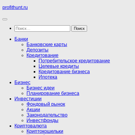
Перейти
profithunt.ru
к
содержимому
Найти:
Банки
Банковские карты
Депозиты
Кредитование
Потребительское кредитование
Целевые кредиты
Кредитование бизнеса
Ипотека
Бизнес
Бизнес идеи
Планирование бизнеса
Инвестиции
Фондовый рынок
Акции
Законодательство
Инвестфонды
Криптовалюта
Криптокошельки