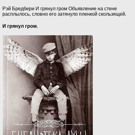
Рэй Бредбери И грянул гром Объявление на стене
расплылось, словно его затянуло пленкой скользящей.
И грянул гром.