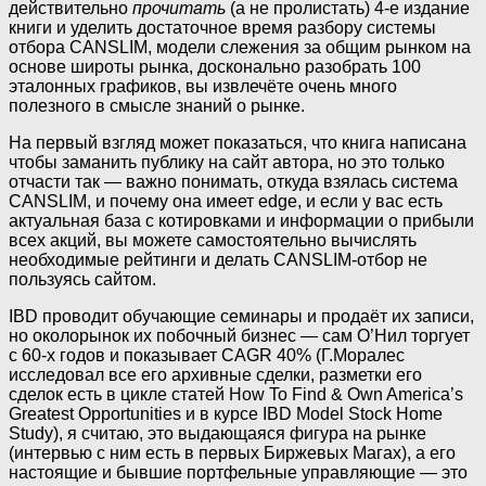
действительно
прочитать
(а не пролистать) 4-е издание
книги и уделить достаточное время разбору системы
отбора CANSLIM, модели слежения за общим рынком на
основе широты рынка, досконально разобрать 100
эталонных графиков, вы извлечёте очень много
полезного в смысле знаний о рынке.
На первый взгляд может показаться, что книга написана
чтобы заманить публику на сайт автора, но это только
отчасти так — важно понимать, откуда взялась система
CANSLIM, и почему она имеет edge, и если у вас есть
актуальная база с котировками и информации о прибыли
всех акций, вы можете самостоятельно вычислять
необходимые рейтинги и делать CANSLIM-отбор не
пользуясь сайтом.
IBD проводит обучающие семинары и продаёт их записи,
но околорынок их побочный бизнес — сам О’Нил торгует
с 60-х годов и показывает CAGR 40% (Г.Моралес
исследовал все его архивные сделки, разметки его
сделок есть в цикле статей How To Find & Own America’s
Greatest Opportunities и в курсе IBD Model Stock Home
Study), я считаю, это выдающаяся фигура на рынке
(интервью с ним есть в первых Биржевых Магах), а его
настоящие и бывшие портфельные управляющие — это