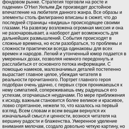
фондовом рынке. Стратегия торговли на росте и
падении» О’Нил Уильям Дж произведет достойное
впечатление на любителя данного жанра. Все образы и
элементы столь филигранно вписаны в сюжет, что до
последней страницы «видишь» происходящее своими
глазами. На развязку возложена огромная миссия и она
не разочаровывает, а наоборот дает возможность для
дальнейших размышлений. События происходят в
сложные времена, но если разобраться, то проблемы и
сложности практически всегда одинаковы для всех
времен и народов. Легкий и утонченный юмор подается в
умеренных дозах, позволяя немного передохнуть и
расслабиться от основного потока информации. С
помощью намеков, малозначимых деталей постепенно
вырастает главное целое, убеждая читателя в
реальности прочитанного. Портрет главного героя
подобран очень удачно, с первых строк проникаешься к
нему симпатией, сопереживаешь ему, радуешься его
успехам, огорчаешься неудачами. По мере приближения
к исходу, важным становится более великое и красивое,
ловко спрятанное, нежели то, что казалось на первый
взгляд. Всем словам и всем вещам вернулся их
изначальный смысл и ценности, вознося читателя на
вершину радости и блаженства. Умеренное уделение
внимания мелочам, создало довольно четкую картину, но