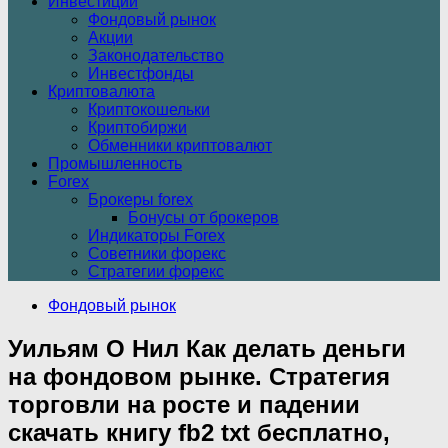
Инвестиции
Фондовый рынок
Акции
Законодательство
Инвестфонды
Криптовалюта
Криптокошельки
Криптобиржи
Обменники криптовалют
Промышленность
Forex
Брокеры forex
Бонусы от брокеров
Индикаторы Forex
Советники форекс
Стратегии форекс
Фондовый рынок
Уильям О Нил Как делать деньги
на фондовом рынке. Стратегия
торговли на росте и падении
скачать книгу fb2 txt бесплатно,