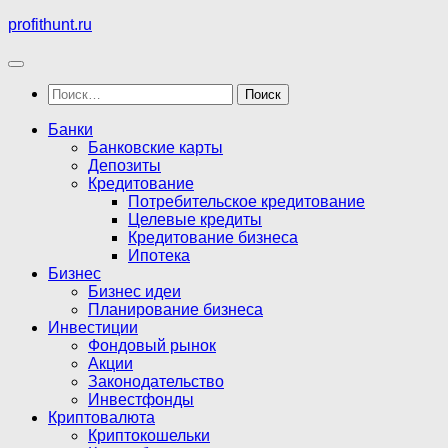
Перейти
profithunt.ru
к
содержимому
Найти:
Банки
Банковские карты
Депозиты
Кредитование
Потребительское кредитование
Целевые кредиты
Кредитование бизнеса
Ипотека
Бизнес
Бизнес идеи
Планирование бизнеса
Инвестиции
Фондовый рынок
Акции
Законодательство
Инвестфонды
Криптовалюта
Криптокошельки