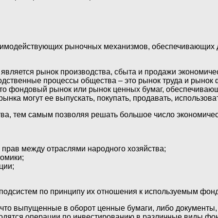
аимодействующих рыночных механизмов, обеспечивающих др
вляется рынок производства, сбыта и продажи экономичес
твенные процессы общества – это рынок труда и рынок фи
Это фондовый рынок или рынок ценных бумаг, обеспечиваю
ынка могут ее выпускать, покупать, продавать, использова
ва, тем самым позволяя решать большое число экономичес
 прав между отраслями народного хозяйства;
номики;
ции;
 подсистем по принципу их отношения к используемым фо
 что выпущенные в оборот ценные бумаги, либо документы
одятся операции по инвестированию в различные виды фон