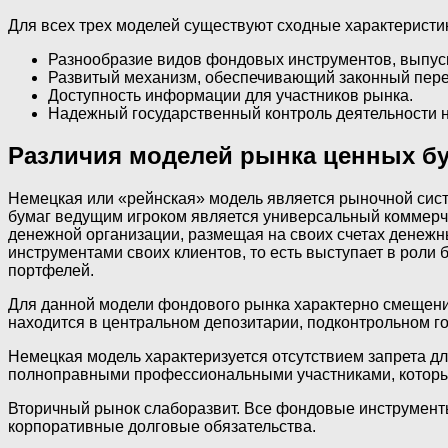
Для всех трех моделей существуют сходные характеристик
Разнообразие видов фондовых инструментов, выпуск
Развитый механизм, обеспечивающий законный пере
Доступность информации для участников рынка.
Надежный государственный контроль деятельности н
Различия моделей рынка ценных б
Немецкая или «рейнская» модель является рыночной сис
бумаг ведущим игроком является универсальный коммерче
денежной организации, размещая на своих счетах денежны
инструментами своих клиентов, то есть выступает в рол
портфелей.
Для данной модели фондового рынка характерно смещение
находится в центральном депозитарии, подконтрольном го
Немецкая модель характеризуется отсутствием запрета д
полноправными профессиональными участниками, которы
Вторичный рынок слаборазвит. Все фондовые инструменты
корпоративные долговые обязательства.