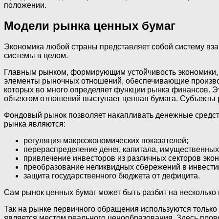
положении.
Модели рынка ценных бумаг
Экономика любой страны представляет собой систему вз
системы в целом.
Главным рынком, формирующим устойчивость экономики, я
элементы рыночных отношений, обеспечивающие производс
которых во много определяет функции рынка финансов. 
объектом отношений выступает ценная бумага. Субъекты р
Фондовый рынок позволяет накапливать денежные средст
рынка являются:
регуляция макроэкономических показателей;
перераспределение денег, капитала, имущественных
привлечение инвесторов из различных секторов эко
преобразование неликвидных сбережений в инвести
защита государственного бюджета от дефицита.
Сам рынок ценных бумаг может быть разбит на несколько
Так на рынке первичного обращения используются только
является местом реального ценообразования. Здесь пров