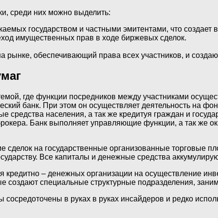
и, среди них можно выделить:
аемых государством и частными эмитентами, что создает в
ход имущественных прав в ходе биржевых сделок.
а рынке, обеспечивающий права всех участников, и созда
умаг
темой, где функции посредников между участниками осуще
ский банк. При этом он осуществляет деятельность на фон
е средства населения, а так же кредитуя граждан и госуда
и брокера. Банк выполняет управляющие функции, а так же
 сделок на государственные организованные торговые пло
сударству. Все капиталы и денежные средства аккумулирую
ля кредитно – денежных организации на осуществление инв
е создают специальные структурные подразделения, зани
 сосредоточены в руках в руках инсайдеров и редко испо