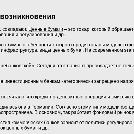
 возникновения
, совпадают.
Ценные бумаги
– это товар, который обращае
вания и регулирования и др.
ых бумаг, особенности которого продиктованы моделью фон
 инфраструктура, виды ценных бумаг. На современном эта
ебанковской». Сегодня этот вариант преобладает не только
не инвестиционным банкам категорически запрещено напря
ны посчитало, что кредитно-депозитные операции и эмиссию
дилась она в Германии. Согласно этому типу модели фондо
спространена. В основном, так работает фондовый рынок в 
тия коммерческих банков зависит от политики регулирова
ок ценных бумаг и др.