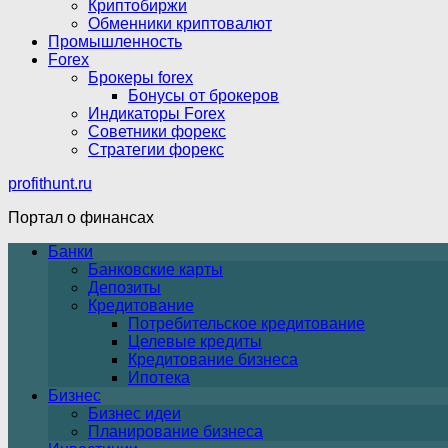
Криптобиржи
Обменники криптовалют
Промышленность
Forex
Брокеры forex
Бонусы от брокеров
Индикаторы Forex
Советники форекс
Стратегии форекс
profithunt.ru
Портал о финансах
Банки
Банковские карты
Депозиты
Кредитование
Потребительское кредитование
Целевые кредиты
Кредитование бизнеса
Ипотека
Бизнес
Бизнес идеи
Планирование бизнеса