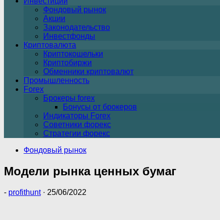
Инвестиции
Фондовый рынок
Акции
Законодательство
Инвестфонды
Криптовалюта
Криптокошельки
Криптобиржи
Обменники криптовалют
Промышленность
Forex
Брокеры forex
Бонусы от брокеров
Индикаторы Forex
Советники форекс
Стратегии форекс
Фондовый рынок
Модели рынка ценных бумаг
-
profithunt
·
25/06/2022