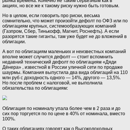
рынка времена. Конечно не таким серьезным как в
акциях, но все же к такому риску нужно быть готовым.
Но в целом, если говорить про риски, весьма
сомнительно, что может произойти дефолт по ОФЗ или по
облигациям крупных, системообразующих компаний
(Газпром, Сбер, Тинькофф, Магнит, Роснефть). А если
разорятся такие гиганты, там уже будет не до вложений в
облигации.
А вот по облигациям маленьких и неизвестных компаний
вполне может случится дефолт —‌ стоит вспомнить
недавний технический дефолт по облигациям «Дяди
Дёнера» , известной в России уличной сети по продаже
шаурмы. Компания выпустила два вида облигаций на 110
млн руб с доходность одного — 14%, другого — 13,5%.
Но после проблем с налоговой, не выполнила
обязательства по облигациям:
Облигация по номиналу упала более чем в 2 раза и до
сих пор торгуется по по цене в 40% от номинала, вместо
100%.
О таких облигациях говорят как о Высокодоходных