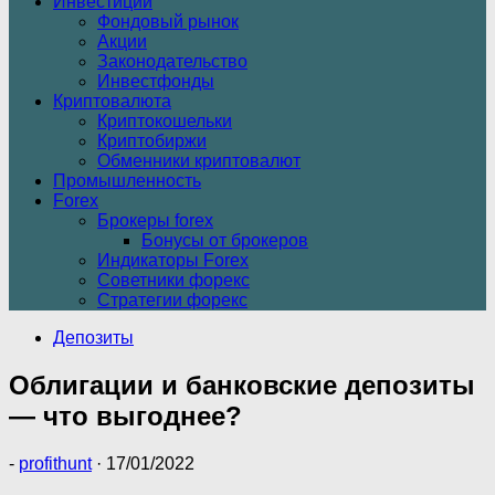
Инвестиции
Фондовый рынок
Акции
Законодательство
Инвестфонды
Криптовалюта
Криптокошельки
Криптобиржи
Обменники криптовалют
Промышленность
Forex
Брокеры forex
Бонусы от брокеров
Индикаторы Forex
Советники форекс
Стратегии форекс
Депозиты
Облигации и банковские депозиты
— что выгоднее?
-
profithunt
·
17/01/2022