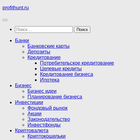
Перейти
profithunt.ru
к
содержимому
Найти:
Банки
Банковские карты
Депозиты
Кредитование
Потребительское кредитование
Целевые кредиты
Кредитование бизнеса
Ипотека
Бизнес
Бизнес идеи
Планирование бизнеса
Инвестиции
Фондовый рынок
Акции
Законодательство
Инвестфонды
Криптовалюта
Криптокошельки