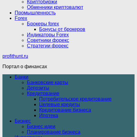
Криптобиржи
Обменники криптовалют
Промышленность
Forex
Брокеры forex
Бонусы от брокеров
Индикаторы Forex
Советники форекс
Стратегии форекс
profithunt.ru
Портал о финансах
Банки
Банковские карты
Депозиты
Кредитование
Потребительское кредитование
Целевые кредиты
Кредитование бизнеса
Ипотека
Бизнес
Бизнес идеи
Планирование бизнеса