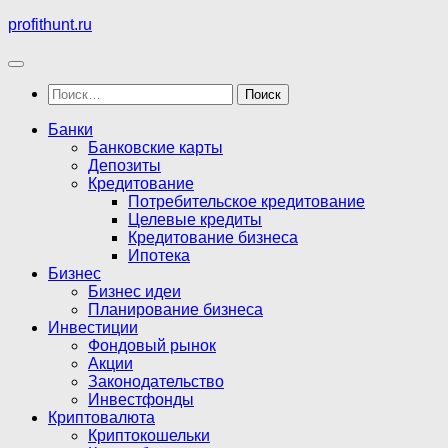
Перейти
profithunt.ru
к
содержимому
Найти:
Банки
Банковские карты
Депозиты
Кредитование
Потребительское кредитование
Целевые кредиты
Кредитование бизнеса
Ипотека
Бизнес
Бизнес идеи
Планирование бизнеса
Инвестиции
Фондовый рынок
Акции
Законодательство
Инвестфонды
Криптовалюта
Криптокошельки