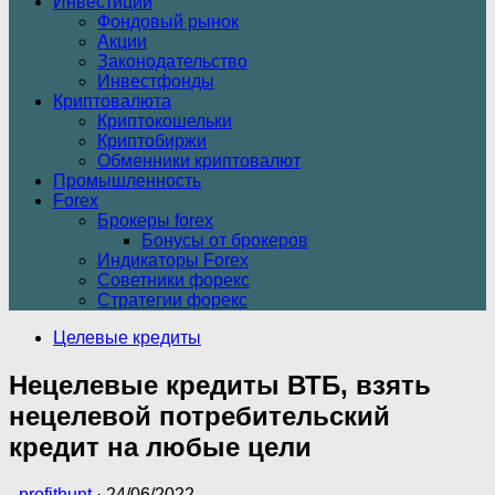
Инвестиции
Фондовый рынок
Акции
Законодательство
Инвестфонды
Криптовалюта
Криптокошельки
Криптобиржи
Обменники криптовалют
Промышленность
Forex
Брокеры forex
Бонусы от брокеров
Индикаторы Forex
Советники форекс
Стратегии форекс
Целевые кредиты
Нецелевые кредиты ВТБ, взять
нецелевой потребительский
кредит на любые цели
-
profithunt
·
24/06/2022