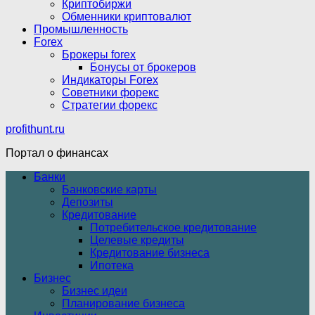
Криптобиржи
Обменники криптовалют
Промышленность
Forex
Брокеры forex
Бонусы от брокеров
Индикаторы Forex
Советники форекс
Стратегии форекс
profithunt.ru
Портал о финансах
Банки
Банковские карты
Депозиты
Кредитование
Потребительское кредитование
Целевые кредиты
Кредитование бизнеса
Ипотека
Бизнес
Бизнес идеи
Планирование бизнеса