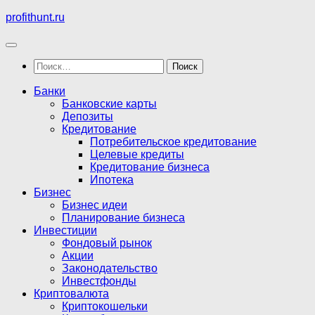
Перейти
profithunt.ru
к
содержимому
Найти:
Банки
Банковские карты
Депозиты
Кредитование
Потребительское кредитование
Целевые кредиты
Кредитование бизнеса
Ипотека
Бизнес
Бизнес идеи
Планирование бизнеса
Инвестиции
Фондовый рынок
Акции
Законодательство
Инвестфонды
Криптовалюта
Криптокошельки