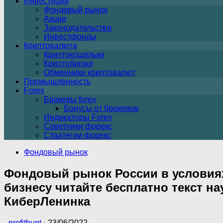
Инвестиции
Фондовый рынок
Акции
Законодательство
Инвестфонды
Криптовалюта
Криптокошельки
Криптобиржи
Обменники криптовалют
Промышленность
Forex
Брокеры forex
Бонусы от брокеров
Индикаторы Forex
Советники форекс
Стратегии форекс
Фондовый рынок
Фондовый рынок России в условиях
бизнесу читайте бесплатно текст н
КиберЛенинка
-
profithunt
·
23/06/2022