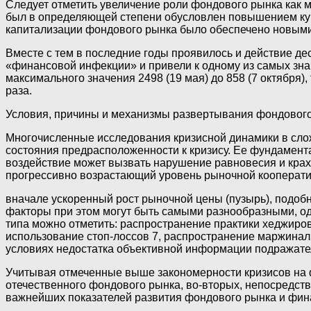
Следует отметить увеличение роли фондового рынка как м
был в определяющей степени обусловлен повышением курс
капитализации фондового рынка было обеспечено новыми 
Вместе с тем в последние годы проявилось и действие д
«финансовой инфекции» и привели к одному из самых знач
максимального значения 2498 (19 мая) до 858 (7 октября),
раза.
Условия, причины и механизмы развертывания фондового
Многочисленные исследования кризисной динамики в сло
состояния предрасположенности к кризису. Ее фундамент
воздействие может вызвать нарушение равновесия и крах 
прогрессивно возрастающий уровень рыночной кооперати
вначале ускоренный рост рыночной цены (пузырь), подоб
факторы при этом могут быть самыми разнообразными, од
типа можно отметить: распространение практики хеджиро
использование стоп-лоссов 7, распространение маржинал
условиях недостатка объективной информации подражате
Учитывая отмеченные выше закономерности кризисов на 
отечественного фондового рынка, во-вторых, непосредс
важнейших показателей развития фондового рынка и фин