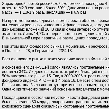
Характерной чертой российской экономики в последнее 4-
агрегата М2 9 составил более 50%. Динамика цен на росси
массы — в 1,8-1,9 раза, инфляцию — в 6,9 раз.
На протяжении последних лет темпы роста объемов фина
вытеснения реальных инвестиций финансовыми, замедлил
финансовых вложений 10. В связи с чем интересно отмет
эмитентов. Лишь 14,7% от первичного размещения акций 
В значительной мере первичные размещения проводятся 
При этом доля фондового рынка в мобилизации ресурсов д
в Польше — 28, в Германии — 23% 13.
Рост фондового рынка в таких условиях носил в большей 
а основной его движущей силой являлись портфельные ин
достигла 34%. Их доля на рынках акций и облигаций в це
50% внутреннего рынка 15. Так, в 2000-2006 гг. рост ино
фондового индекса РТС — в 1,4 раза 16. Вместе с тем дос
Россия должна была достигнуть кризисных параметров, к
Однако критических значений основные параметры к момен
Находящийся в состоянии неустойчивости фондовый рынок
было выведено 30 млрд долларов иностранного капитала 18
кризисного сценария оказались иностранные портфельны