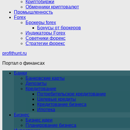
Криптобиржи
Обменники криптовалют
Промышленность
Forex
Брокеры forex
Бонусы от брокеров
Индикаторы Forex
Советники форекс
Стратегии форекс
profithunt.ru
Портал о финансах
Банки
Банковские карты
Депозиты
Кредитование
Потребительское кредитование
Целевые кредиты
Кредитование бизнеса
Ипотека
Бизнес
Бизнес идеи
Планирование бизнеса