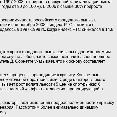
 1997-2003 гг. прирост совокупной капитализации рынка
оды от 90 до 100%). В 2006 г. свыше 30% прироста
восприимчивость российского фондового рынка к
ие июня-октября 2008 г. индекс РТС снизился с
юдалось в 1997-1998 гг., когда индекс РТС снижался в 14,8
, что крахи фондового рынка связаны с достижением им
том случае любое, часто самое незначительное внешнее
ль Д. Сорнетте указывает, что их основу составляет
иеся процессы, приводящие к кризису. Конкретные
оложительной обратной связи. Среди факторов такого
ывает рост волатильности 5 цен на спот-рынках 6;
к называемый «эффект стадности», провоцирующий в
, факторы возникновения предрасположенности к кризису
ценария. Рассмотрим более внимательно динамику
ису.