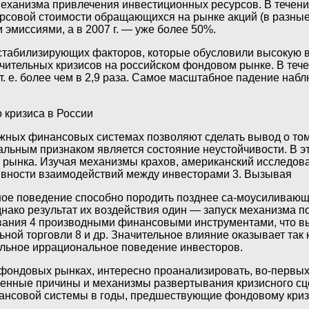
еханизма привлечения инвестиционных ресурсов. В течение
овой стоимости обращающихся на рынке акций (в разные г
эмиссиями, а в 2007 г. — уже более 50%.
естабилизирующих факторов, которые обусловили высокую 
ительных кризисов на российском фондовом рынке. В течен
 т. е. более чем в 2,9 раза. Самое масштабное падение набл
 кризиса в России
жных финансовых системах позволяют сделать вывод о том
альным признаком является состояние неустойчивости. В э
рынка. Изучая механизмы крахов, американский исследовате
вности взаимодействий между инвесторами 3. Вызывая
ное поведение способно породить позднее са-моусиливающ
нако результат их воздействия один — запуск механизма п
вания 4 производными финансовыми инструментами, что выз
ьной торговли 8 и др. Значительное влияние оказывает та
льное иррациональное поведение инвесторов.
фондовых рынках, интересно проанализировать, во-первых
твенные причины и механизмы развертывания кризисного с
ансовой системы в годы, предшествующие фондовому криз