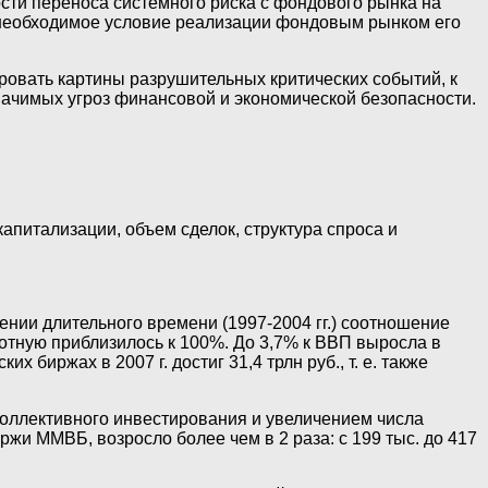
сти переноса системного риска с фондового рынка на
 необходимое условие реализации фондовым рынком его
овать картины разрушительных критических событий, к
начимых угроз финансовой и экономической безопасности.
капитализации, объем сделок, структура спроса и
ении длительного времени (1997-2004 гг.) соотношение
отную приблизилось к 100%. До 3,7% к ВВП выросла в
биржах в 2007 г. достиг 31,4 трлн руб., т. е. также
коллективного инвестирования и увеличением числа
ржи ММВБ, возросло более чем в 2 раза: с 199 тыс. до 417