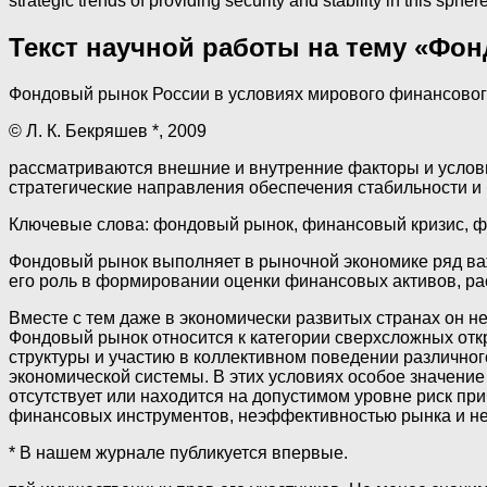
strategic trends of providing security and stability in this sphere
Текст научной работы на тему «Фо
Фондовый рынок России в условиях мирового финансовог
© Л. К. Бекряшев *, 2009
рассматриваются внешние и внутренние факторы и услови
стратегические направления обеспечения стабильности и 
Ключевые слова: фондовый рынок, финансовый кризис, ф
Фондовый рынок выполняет в рыночной экономике ряд ва
его роль в формировании оценки финансовых активов, р
Вместе с тем даже в экономически развитых странах он н
Фондовый рынок относится к категории сверхсложных отк
структуры и участию в коллективном поведении различног
экономической системы. В этих условиях особое значение 
отсутствует или находится на допустимом уровне риск п
финансовых инструментов, неэффективностью рынка и не
* В нашем журнале публикуется впервые.