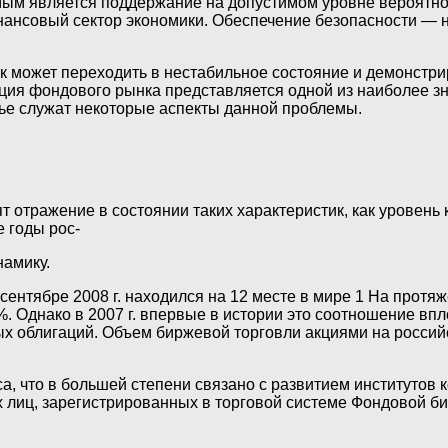
мым является поддержание на допустимом уровне вероятно
нансовый сектор экономики. Обеспечение безопасности —
может переходить в нестабильное состояние и демонстрир
ция фондового рынка представляется одной из наиболее з
тье служат некоторые аспекты данной проблемы.
 отражение в состоянии таких характеристик, как уровень 
 годы рос-
амику.
ентябре 2008 г. находился на 12 месте в мире 1 На протяж
 Однако в 2007 г. впервые в истории это соотношение впл
облигаций. Объем биржевой торговли акциями на российских 
, что в большей степени связано с развитием институтов 
х лиц, зарегистрированных в торговой системе Фондовой би