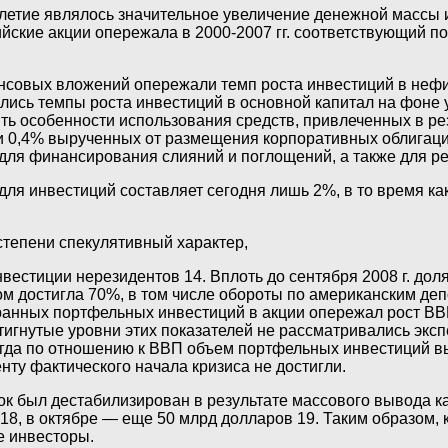
летие являлось значительное увеличение денежной массы и
йские акции опережала в 2000-2007 гг. соответствующий по
нсовых вложений опережали темп роста инвестиций в неф
ись темпы роста инвестиций в основной капитал на фоне 
ить особенности использования средств, привлеченных в р
и 0,4% вырученных от размещения корпоративных облигаци
для финансирования слияний и поглощений, а также для р
ля инвестиций составляет сегодня лишь 2%, в то время как
степени спекулятивный характер,
вестиции нерезидентов 14. Вплоть до сентября 2008 г. до
лом достигла 70%, в том числе обороты по американским д
странных портфельных инвестиций в акции опережал рост ВВП
тигнутые уровни этих показателей не рассматривались эксп
огда по отношению к ВВП объем портфельных инвестиций вы
ту фактического начала кризиса не достигли.
 был дестабилизирован в результате массового вывода кап
, в октябре — еще 50 млрд долларов 19. Таким образом, ка
е инвесторы.