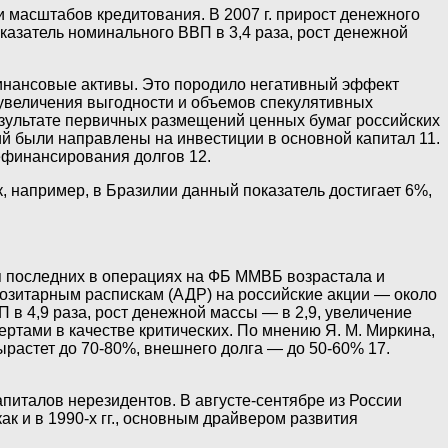
 масштабов кредитования. В 2007 г. прирост денежного
казатель номинального ВВП в 3,4 раза, рост денежной
инансовые активы. Это породило негативный эффект
увеличения выгодности и объемов спекулятивных
езультате первичных размещений ценных бумаг российских
й были направлены на инвестиции в основной капитал 11.
ефинансирования долгов 12.
, например, в Бразилии данный показатель достигает 6%,
ля последних в операциях на ФБ ММВБ возрастала и
епозитарным распискам (АДР) на российские акции — около
 в 4,9 раза, рост денежной массы — в 2,9, увеличение
ертами в качестве критических. По мнению Я. М. Миркина,
растет до 70-80%, внешнего долга — до 50-60% 17.
италов нерезидентов. В августе-сентябре из России
к и в 1990-х гг., основным драйвером развития