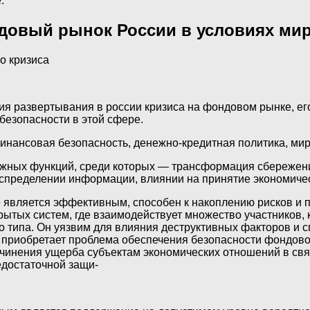
.
ндовый рынок России в условиях ми
о кризиса
я развертывания в россии кризиса на фондовом рынке, его
безопасности в этой сфере.
инансовая безопасность, денежно-кредитная политика, ми
жных функций, среди которых — трансформация сбережени
аспределении информации, влиянии на принятие экономиче
е является эффективным, способен к накоплению рисков и 
рытых систем, где взаимодействует множество участников,
о типа. Он уязвим для влияния деструктивных факторов и 
приобретает проблема обеспечения безопасности фондового 
ричинения ущерба субъектам экономических отношений в св
достаточной защи-