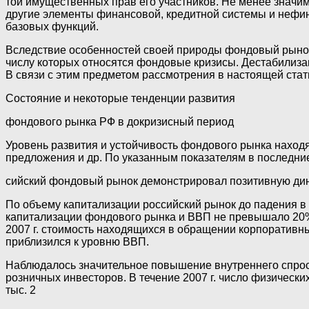
той имущественных прав его участников. Не менее значи
другие элементы финансовой, кредитной системы и нефи
базовых функций.
Вследствие особенностей своей природы фондовый рынок 
числу которых относятся фондовые кризисы. Дестабилиза
В связи с этим предметом рассмотрения в настоящей ста
Состояние и некоторые тенденции развития
фондового рынка РФ в докризисный период
Уровень развития и устойчивость фондового рынка находят
предложения и др. По указанным показателям в последние
сийский фондовый рынок демонстрировал позитивную дин
По объему капитализации российский рынок до падения в с
капитализации фондового рынка и ВВП не превышало 20%.
2007 г. стоимость находящихся в обращении корпоративных 
приблизился к уровню ВВП.
Наблюдалось значительное повышение внутреннего спроса
розничных инвесторов. В течение 2007 г. число физически
тыс. 2