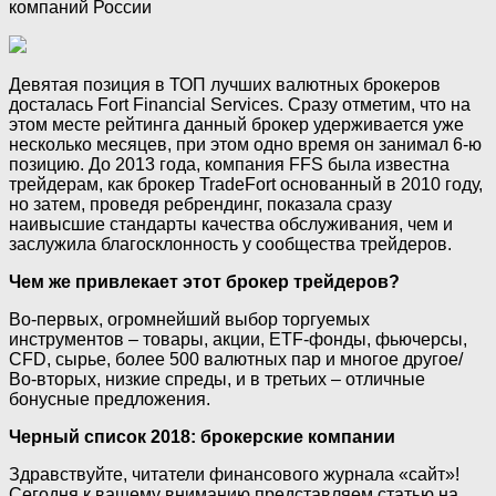
компаний России
Девятая позиция в ТОП лучших валютных брокеров
досталась Fort Financial Services. Сразу отметим, что на
этом месте рейтинга данный брокер удерживается уже
несколько месяцев, при этом одно время он занимал 6-ю
позицию. До 2013 года, компания FFS была известна
трейдерам, как брокер TradeFort основанный в 2010 году,
но затем, проведя ребрендинг, показала сразу
наивысшие стандарты качества обслуживания, чем и
заслужила благосклонность у сообщества трейдеров.
Чем же привлекает этот брокер трейдеров?
Во-первых, огромнейший выбор торгуемых
инструментов – товары, акции, ETF-фонды, фьючерсы,
CFD, сырье, более 500 валютных пар и многое другое/
Во-вторых, низкие спреды, и в третьих – отличные
бонусные предложения.
Черный список 2018: брокерские компании
Здравствуйте, читатели финансового журнала «сайт»!
Сегодня к вашему вниманию представляем статью на