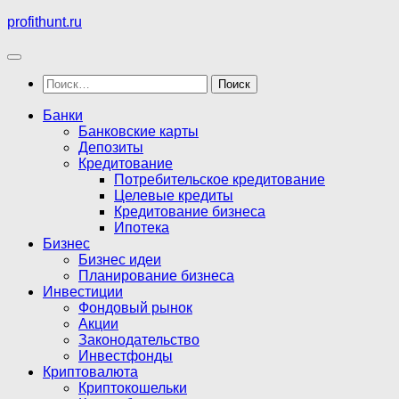
Перейти
profithunt.ru
к
содержимому
Найти:
Банки
Банковские карты
Депозиты
Кредитование
Потребительское кредитование
Целевые кредиты
Кредитование бизнеса
Ипотека
Бизнес
Бизнес идеи
Планирование бизнеса
Инвестиции
Фондовый рынок
Акции
Законодательство
Инвестфонды
Криптовалюта
Криптокошельки