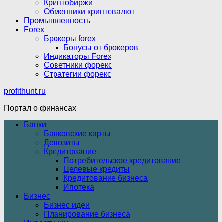
Криптобиржи
Обменники криптовалют
Промышленность
Forex
Брокеры forex
Бонусы от брокеров
Индикаторы Forex
Советники форекс
Стратегии форекс
profithunt.ru
Портал о финансах
Банки
Банковские карты
Депозиты
Кредитование
Потребительское кредитование
Целевые кредиты
Кредитование бизнеса
Ипотека
Бизнес
Бизнес идеи
Планирование бизнеса