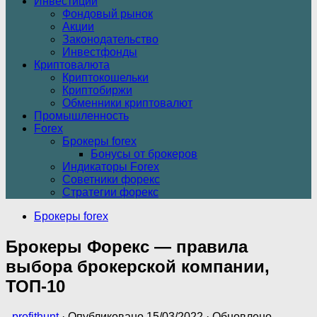
Инвестиции
Фондовый рынок
Акции
Законодательство
Инвестфонды
Криптовалюта
Криптокошельки
Криптобиржи
Обменники криптовалют
Промышленность
Forex
Брокеры forex
Бонусы от брокеров
Индикаторы Forex
Советники форекс
Стратегии форекс
Брокеры forex
Брокеры Форекс — правила
выбора брокерской компании,
ТОП-10
-
profithunt
· Опубликовано
15/03/2022
· Обновлено