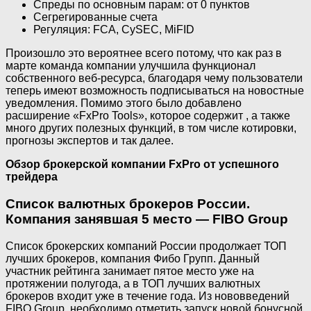
Спреды по основным парам: от 0 пунктов
Сегрегированные счета
Регуляция: FCA, CySEC, MiFID
Произошло это вероятнее всего потому, что как раз в
марте команда компании улучшила функционал
собственного веб-ресурса, благодаря чему пользователи
теперь имеют возможность подписываться на новостные
уведомления. Помимо этого было добавлено
расширение «FxPro Tools», которое содержит , а также
много других полезных функций, в том числе котировки,
прогнозы экспертов и так далее.
Обзор брокерской компании FxPro от успешного
трейдера
Список валютных брокеров России.
Компания занявшая 5 место — FIBO Group
Список брокерских компаний России продолжает ТОП
лучших брокеров, компания Фибо Групп. Данный
участник рейтинга занимает пятое место уже на
протяжении полугода, а в ТОП лучших валютных
брокеров входит уже в течение года. Из нововведений
FIBO Group, необходимо отметить запуск новой бонусной