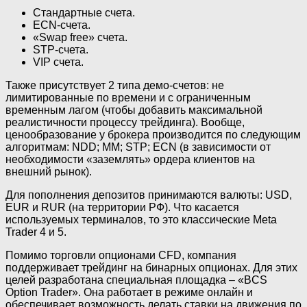
Стандартные счета.
ECN-счета.
«Swap free» счета.
STP-счета.
VIP счета.
Также присутствует 2 типа демо-счетов: не
лимитированные по времени и с ограниченным
временным лагом (чтобы добавить максимальной
реалистичности процессу трейдинга). Вообще,
ценообразование у брокера производится по следующим
алгоритмам: NDD; MM; STP; ECN (в зависимости от
необходимости «заземлять» ордера клиентов на
внешний рынок).
Для пополнения депозитов принимаются валюты: USD,
EUR и RUR (на территории РФ). Что касается
используемых терминалов, то это классические Meta
Trader 4 и 5.
Помимо торговли опционами CFD, компания
поддерживает трейдинг на бинарных опционах. Для этих
целей разработана специальная площадка – «BCS
Option Trader». Она работает в режиме онлайн и
обеспечивает возможность делать ставки на движения по