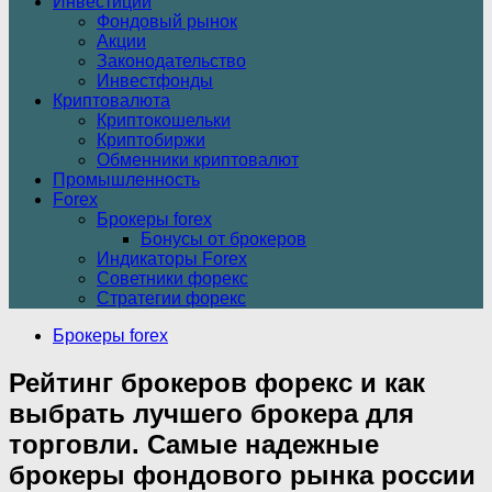
Инвестиции
Фондовый рынок
Акции
Законодательство
Инвестфонды
Криптовалюта
Криптокошельки
Криптобиржи
Обменники криптовалют
Промышленность
Forex
Брокеры forex
Бонусы от брокеров
Индикаторы Forex
Советники форекс
Стратегии форекс
Брокеры forex
Рейтинг брокеров форекс и как
выбрать лучшего брокера для
торговли. Самые надежные
брокеры фондового рынка россии