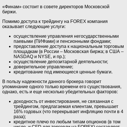
«Финам» состоит в совете директоров Московской
биржи.
Помимо доступа к трейдингу на FOREX компания
оказывает следующие услуги:
осуществление управления негосударственными
паевыми (ПИФами) и пенсионными фондами;
предоставление доступа к национальным торговым
площадкам (в России – Московская биржа; в США –
NASDAQ и NYSE, и пр.);
осуществление депозитарной деятельности;
доверительное управление;
кредитование под имеющиеся ценные бумаги.
В пользу надежности данного брокера говорит
упоминание одного только времени его существования,
однако, есть и еще несколько убедительных факторов:
доходность от инвестирования, не связанная с
трейдингом, предлагаемая клиентам, превышает
16% годовых (что перекрывает инфляцию почти в 4
раза);
кредитное плечо по любым типам опционов (в том
числе, и CFD для торговли на FOREX) составляет