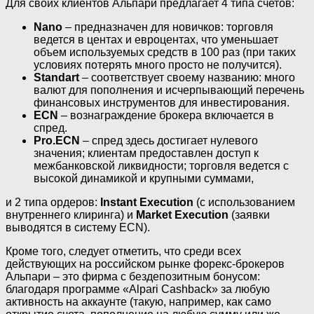
Для своих клиентов Альпари предлагает 4 типа счетов:
Nano
– предназначен для новичков: торговля
ведется в центах и евроцентах, что уменьшает
объем используемых средств в 100 раз (при таких
условиях потерять много просто не получится).
Standart
– соответствует своему названию: много
валют для пополнения и исчерпывающий перечень
финансовых инструментов для инвестирования.
ECN
– вознаграждение брокера включается в
спред.
Pro.ECN
– спред здесь достигает нулевого
значения; клиентам предоставлен доступ к
межбанковской ликвидности; торговля ведется с
высокой динамикой и крупными суммами,
и 2 типа ордеров:
Instant Execution
(с использованием
внутреннего клиринга) и
Market Execution
(заявки
выводятся в систему ECN).
Кроме того, следует отметить, что среди всех
действующих на российском рынке форекс-брокеров
Альпари – это фирма с бездепозитным бонусом:
благодаря программе «Alpari Cashback» за любую
активность на аккаунте (такую, например, как само