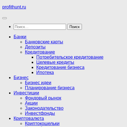
Перейти
profithunt.ru
к
содержимому
Найти:
Банки
Банковские карты
Депозиты
Кредитование
Потребительское кредитование
Целевые кредиты
Кредитование бизнеса
Ипотека
Бизнес
Бизнес идеи
Планирование бизнеса
Инвестиции
Фондовый рынок
Акции
Законодательство
Инвестфонды
Криптовалюта
Криптокошельки