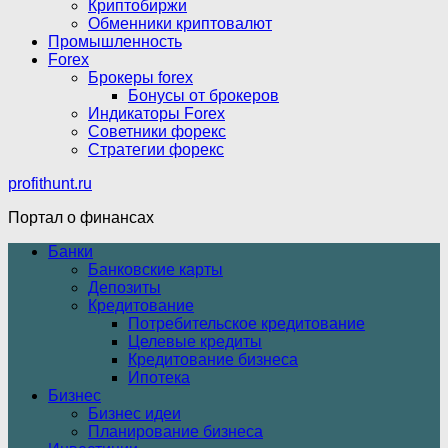
Криптобиржи
Обменники криптовалют
Промышленность
Forex
Брокеры forex
Бонусы от брокеров
Индикаторы Forex
Советники форекс
Стратегии форекс
profithunt.ru
Портал о финансах
Банки
Банковские карты
Депозиты
Кредитование
Потребительское кредитование
Целевые кредиты
Кредитование бизнеса
Ипотека
Бизнес
Бизнес идеи
Планирование бизнеса