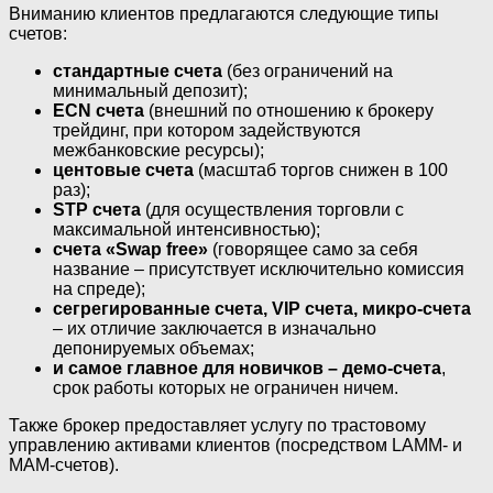
Вниманию клиентов предлагаются следующие типы
счетов:
стандартные счета
(без ограничений на
минимальный депозит);
ECN счета
(внешний по отношению к брокеру
трейдинг, при котором задействуются
межбанковские ресурсы);
центовые счета
(масштаб торгов снижен в 100
раз);
STP счета
(для осуществления торговли с
максимальной интенсивностью);
счета «Swap free»
(говорящее само за себя
название – присутствует исключительно комиссия
на спреде);
сегрегированные счета, VIP счета, микро-счета
– их отличие заключается в изначально
депонируемых объемах;
и самое главное для новичков – демо-счета
,
срок работы которых не ограничен ничем.
Также брокер предоставляет услугу по трастовому
управлению активами клиентов (посредством LAMM- и
MAM-счетов).