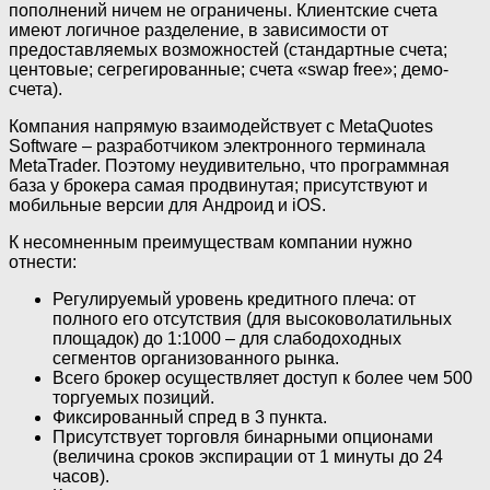
пополнений ничем не ограничены. Клиентские счета
имеют логичное разделение, в зависимости от
предоставляемых возможностей (стандартные счета;
центовые; сегрегированные; счета «swap free»; демо-
счета).
Компания напрямую взаимодействует с MetaQuotes
Software – разработчиком электронного терминала
MetaTrader. Поэтому неудивительно, что программная
база у брокера самая продвинутая; присутствуют и
мобильные версии для Андроид и iOS.
К несомненным преимуществам компании нужно
отнести:
Регулируемый уровень кредитного плеча: от
полного его отсутствия (для высоковолатильных
площадок) до 1:1000 – для слабодоходных
сегментов организованного рынка.
Всего брокер осуществляет доступ к более чем 500
торгуемых позиций.
Фиксированный спред в 3 пункта.
Присутствует торговля бинарными опционами
(величина сроков экспирации от 1 минуты до 24
часов).