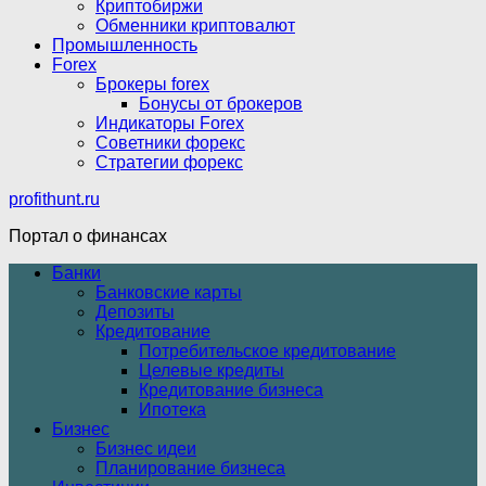
Криптобиржи
Обменники криптовалют
Промышленность
Forex
Брокеры forex
Бонусы от брокеров
Индикаторы Forex
Советники форекс
Стратегии форекс
profithunt.ru
Портал о финансах
Банки
Банковские карты
Депозиты
Кредитование
Потребительское кредитование
Целевые кредиты
Кредитование бизнеса
Ипотека
Бизнес
Бизнес идеи
Планирование бизнеса