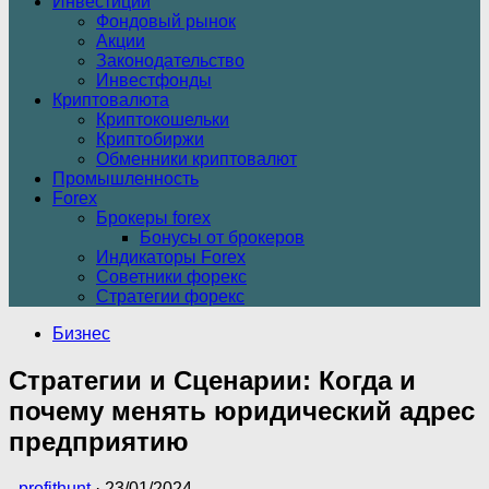
Инвестиции
Фондовый рынок
Акции
Законодательство
Инвестфонды
Криптовалюта
Криптокошельки
Криптобиржи
Обменники криптовалют
Промышленность
Forex
Брокеры forex
Бонусы от брокеров
Индикаторы Forex
Советники форекс
Стратегии форекс
Бизнес
Стратегии и Сценарии: Когда и
почему менять юридический адрес
предприятию
-
profithunt
·
23/01/2024