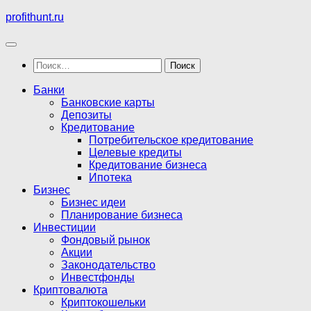
Перейти
profithunt.ru
к
содержимому
Найти:
Банки
Банковские карты
Депозиты
Кредитование
Потребительское кредитование
Целевые кредиты
Кредитование бизнеса
Ипотека
Бизнес
Бизнес идеи
Планирование бизнеса
Инвестиции
Фондовый рынок
Акции
Законодательство
Инвестфонды
Криптовалюта
Криптокошельки