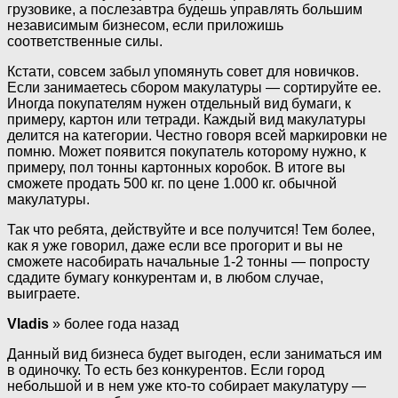
грузовике, а послезавтра будешь управлять большим
независимым бизнесом, если приложишь
соответственные силы.
Кстати, совсем забыл упомянуть совет для новичков.
Если занимаетесь сбором макулатуры — сортируйте ее.
Иногда покупателям нужен отдельный вид бумаги, к
примеру, картон или тетради. Каждый вид макулатуры
делится на категории. Честно говоря всей маркировки не
помню. Может появится покупатель которому нужно, к
примеру, пол тонны картонных коробок. В итоге вы
сможете продать 500 кг. по цене 1.000 кг. обычной
макулатуры.
Так что ребята, действуйте и все получится! Тем более,
как я уже говорил, даже если все прогорит и вы не
сможете насобирать начальные 1-2 тонны — попросту
сдадите бумагу конкурентам и, в любом случае,
выиграете.
Vladis
» более года назад
Данный вид бизнеса будет выгоден, если заниматься им
в одиночку. То есть без конкурентов. Если город
небольшой и в нем уже кто-то собирает макулатуру —