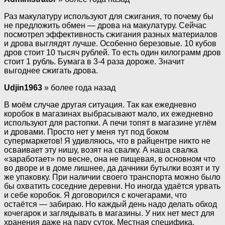
Раз макулатуру используют для сжигания, то почему бы
не предложить обмен — дрова на макулатуру. Сейчас
посмотрел эффективность сжигания разных материалов
и дрова выглядят лучше. Особенно березовые. 10 кубов
дров стоит 10 тысяч рублей. То есть один килограмм дров
стоит 1 рубль. Бумага в 3-4 раза дороже. Значит
выгоднее сжигать дрова.
Udjin1963
» более года назад
В моём случае другая ситуация. Так как ежедневно
коробок в магазинах выбрасывают мало, их ежедневно
используют для растопки. А печи топят в магазине углём
и дровами. Просто нет у меня тут под боком
супермаркетов! Я удивляюсь, что в райцентре никто не
осваивает эту нишу, возят на свалку. А наша свалка
«заработает» по весне, она не пищевая, в основном что
во дворе и в доме лишнее, да дачники бутылки возят и ту
же упаковку. При наличии своего транспорта можно было
бы охватить соседние деревни. Но иногда удаётся урвать
и себе коробок. Я договорился с кочегарами, что
остаётся — забираю. Но каждый день надо делать обход
кочегарок и заглядывать в магазины. У них нет мест для
хранения даже на пару суток. Местная специфика.