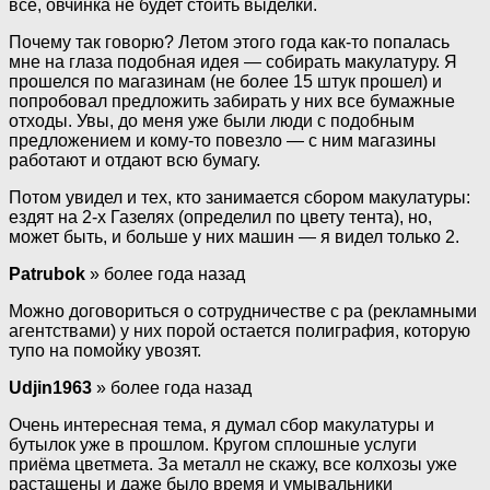
все, овчинка не будет стоить выделки.
Почему так говорю? Летом этого года как-то попалась
мне на глаза подобная идея — собирать макулатуру. Я
прошелся по магазинам (не более 15 штук прошел) и
попробовал предложить забирать у них все бумажные
отходы. Увы, до меня уже были люди с подобным
предложением и кому-то повезло — с ним магазины
работают и отдают всю бумагу.
Потом увидел и тех, кто занимается сбором макулатуры:
ездят на 2-х Газелях (определил по цвету тента), но,
может быть, и больше у них машин — я видел только 2.
Patrubok
» более года назад
Можно договориться о сотрудничестве с ра (рекламными
агентствами) у них порой остается полиграфия, которую
тупо на помойку увозят.
Udjin1963
» более года назад
Очень интересная тема, я думал сбор макулатуры и
бутылок уже в прошлом. Кругом сплошные услуги
приёма цветмета. За металл не скажу, все колхозы уже
растащены и даже было время и умывальники