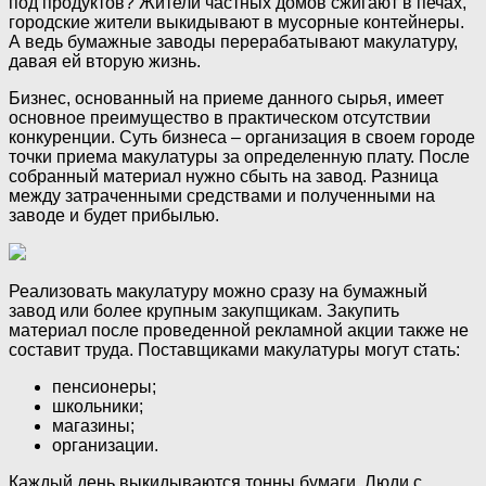
под продуктов? Жители частных домов сжигают в печах,
городские жители выкидывают в мусорные контейнеры.
А ведь бумажные заводы перерабатывают макулатуру,
давая ей вторую жизнь.
Бизнес, основанный на приеме данного сырья, имеет
основное преимущество в практическом отсутствии
конкуренции. Суть бизнеса – организация в своем городе
точки приема макулатуры за определенную плату. После
собранный материал нужно сбыть на завод. Разница
между затраченными средствами и полученными на
заводе и будет прибылью.
Реализовать макулатуру можно сразу на бумажный
завод или более крупным закупщикам. Закупить
материал после проведенной рекламной акции также не
составит труда. Поставщиками макулатуры могут стать:
пенсионеры;
школьники;
магазины;
организации.
Каждый день выкидываются тонны бумаги. Люди с