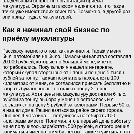
владельцами вопрос по организации приема
макулатуры. Огромным плюсом является то, что такие
точки уже имеют своих клиентов. Возможно, в другой раз
они придут туда с макулатурой.
Как я начинал свой бизнес по
приёму мукалатуры
Расскажу немного о том, как начинал я. Гараж у меня
был, автомобиля не было. Начальный капитал составлял
20.000 рублей, которые по большой мере, мне не
потребовались. Покупателя я нашел в интернете,
который скупал вторсырье от 1 тонны по цене 5 тысяч
рублей за тонну. Так как покупатель находился в 100
километрах от меня, он согласился приехать бесплатно и
забрать бумагу после того как я соберу 2 тонны
макулатуры. Хотя цены на макулатуру достигали 6 тыс.
рублей за тонну, выбора у меня не оставалось и я
согласился на цену 5 рублей за килограмм. Первые 50 кг.
я нашел дома. Решил взяться за район своего города.
Обошел 4 магазина — получилось насобирать 100
килограмм вместе. Понимая, что в первый день работы у
меня получилось заработать 500 рублей, я строго решил
заниматься именно этим бизнесом. Также я учитывал тот