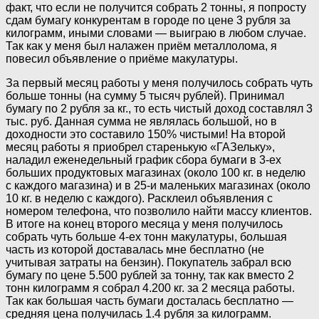
факт, что если не получится собрать 2 тонны, я попросту
сдам бумагу конкурентам в городе по цене 3 рубля за
килограмм, иными словами — выиграю в любом случае.
Так как у меня был налажен приём металлолома, я
повесил объявление о приёме макулатуры.
За первый месяц работы у меня получилось собрать чуть
больше тонны (на сумму 5 тысяч рублей). Принимал
бумагу по 2 рубля за кг., то есть чистый доход составлял 3
тыс. руб. Данная сумма не являлась большой, но в
доходности это составило 150% чистыми! На второй
месяц работы я приобрел старенькую «ГАЗельку»,
наладил еженедельный график сбора бумаги в 3-ех
больших продуктовых магазинах (около 100 кг. в неделю
с каждого магазина) и в 25-и маленьких магазинах (около
10 кг. в неделю с каждого). Расклеил объявления с
номером телефона, что позволило найти массу клиентов.
В итоге на конец второго месяца у меня получилось
собрать чуть больше 4-ех тонн макулатуры, большая
часть из которой доставалась мне бесплатно (не
учитывая затраты на бензин). Покупатель забрал всю
бумагу по цене 5.500 рублей за тонну, так как вместо 2
тонн килограмм я собрал 4.200 кг. за 2 месяца работы.
Так как большая часть бумаги досталась бесплатно —
средняя цена получилась 1.4 рубля за килограмм.