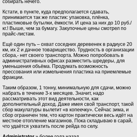
собирать нечего.
Кстати, в пункте, куда предполагается сдавать,
принимается так же пластик: упаковка, плёнка,
пластиковые бутылки, ёмкости. И цена за них до 10 руб./
кг.! Выше, чем за бумагу. Закупочные цены смотрел по
прайс-листам.
Ещё один путь – охват соседних деревенек в радиусе 20
км, их 2 и дачное товарищество. Трудность в организации
сбора,- нет своего транспорта. Можно попробовать в
административных офисах разместить шредеры, для
уменьшения объёма. Продумать возможность
прессования или измельчения пластика на приемлемые
фракции.
Таким образом, 1 тонну, минимальную для сдачи, можно
набрать в течение 3-х месяцев. Значит, надо
рассматривать этот вид деятельности, как
дополнительный доход. Даже имея свой транспорт, такой
сбор макулатуры вылетит «в копеечку». Сейчас зима, и
сбор ограничен тем, что картон практически весь идёт на
местное отопление магазинов. Пока складываю в сарай,
что удаётся ухватить после рейда по селу.
Administrator
» более года назад