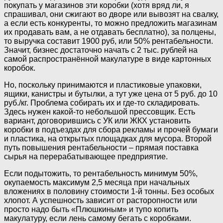
покупать у магазинов эти коробки (хотя вряд ли, я
спрашивал, они сжигают во дворе или вывозят на свалку,
а если есть конкуренты, то можно предложить магазинам
их продавать вам, а не отдавать бесплатно), за полцены,
то выручка составит 1900 руб, или 50% рентабельности.
Значит, бизнес достаточно начать с 2 тыс. рублей на
самой распространённой макулатуре в виде картонных
коробок.
Но, поскольку принимаются и пластиковые упаковки,
ящики, канистры и бутылки, а тут уже цена от 5 руб. до 10
руб./кг. Проблема собирать их и где-то складировать.
Здесь нужен какой-то небольшой прессовщик. Есть
вариант, договорившись с УК или ЖКХ установить
коробки в подъездах для сбора рекламы и прочей бумаги
и пластика, на открытых площадках для мусора. Второй
путь повышения рентабельности – прямая поставка
сырья на перерабатывающее предприятие.
Если подытожить, то рентабельность минимум 50%,
окупаемость максимум 2,5 месяца при начальных
вложениях в половину стоимости 1-й тонны. Без особых
хлопот. А успешность зависит от расторопности или
просто надо быть «Плюшкиным» и тупо копить
макулатуру, если лень самому бегать с коробками.