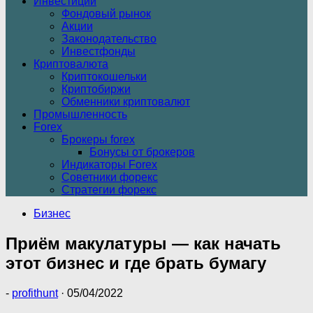
Инвестиции
Фондовый рынок
Акции
Законодательство
Инвестфонды
Криптовалюта
Криптокошельки
Криптобиржи
Обменники криптовалют
Промышленность
Forex
Брокеры forex
Бонусы от брокеров
Индикаторы Forex
Советники форекс
Стратегии форекс
Бизнес
Приём макулатуры — как начать
этот бизнес и где брать бумагу
-
profithunt
·
05/04/2022