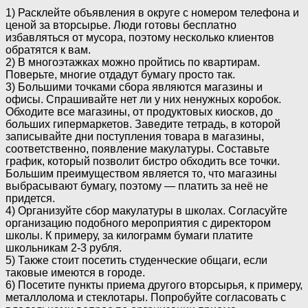
1) Расклейте объявления в округе с номером телефона и
ценой за вторсырье. Люди готовы бесплатно
избавляться от мусора, поэтому несколько клиентов
обратятся к вам.
2) В многоэтажках можно пройтись по квартирам.
Поверьте, многие отдадут бумагу просто так.
3) Большими точками сбора являются магазины и
офисы. Спрашивайте нет ли у них ненужных коробок.
Обходите все магазины, от продуктовых киосков, до
больших гипермаркетов. Заведите тетрадь, в которой
записывайте дни поступления товара в магазины,
соответственно, появление макулатуры. Составьте
график, который позволит бистро обходить все точки.
Большим преимуществом является то, что магазины
выбрасывают бумагу, поэтому — платить за неё не
придется.
4) Организуйте сбор макулатуры в школах. Согласуйте
организацию подобного мероприятия с директором
школы. К примеру, за килограмм бумаги платите
школьникам 2-3 рубля.
5) Также стоит посетить студенческие общаги, если
таковые имеются в городе.
6) Посетите пункты приема другого вторсырья, к примеру,
металлолома и стеклотары. Попробуйте согласовать с