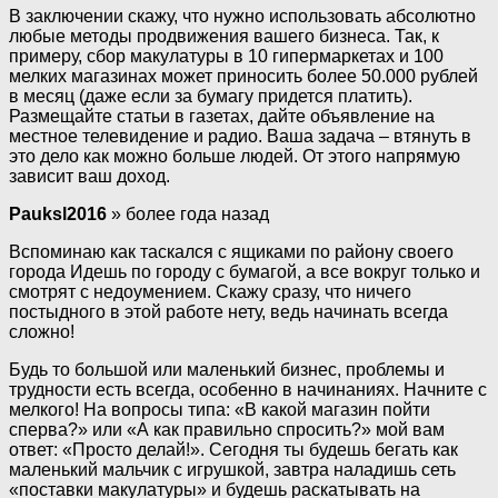
В заключении скажу, что нужно использовать абсолютно
любые методы продвижения вашего бизнеса. Так, к
примеру, сбор макулатуры в 10 гипермаркетах и 100
мелких магазинах может приносить более 50.000 рублей
в месяц (даже если за бумагу придется платить).
Размещайте статьи в газетах, дайте объявление на
местное телевидение и радио. Ваша задача – втянуть в
это дело как можно больше людей. От этого напрямую
зависит ваш доход.
Pauksl2016
» более года назад
Вспоминаю как таскался с ящиками по району своего
города Идешь по городу с бумагой, а все вокруг только и
смотрят с недоумением. Скажу сразу, что ничего
постыдного в этой работе нету, ведь начинать всегда
сложно!
Будь то большой или маленький бизнес, проблемы и
трудности есть всегда, особенно в начинаниях. Начните с
мелкого! На вопросы типа: «В какой магазин пойти
сперва?» или «А как правильно спросить?» мой вам
ответ: «Просто делай!». Сегодня ты будешь бегать как
маленький мальчик с игрушкой, завтра наладишь сеть
«поставки макулатуры» и будешь раскатывать на