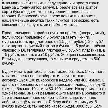
алюминиевые и тазики в саду сдавали и просто крали.
Цену за 1 тонну автор загнул. В реале всё зависит от
сорта бумаги, да может конкуренция поднялась в
городах. В Новосибирске, после поиска в интернете,
нашёл меньше десятка таких пунктов, возможно, есть
совмещенные с пунктами приёма металла.
Проанализировав прайсы пунктов приёма (посредники!),
получилось, примерно 4.5 руб/кг за газеты, книги,
журналы (есть предложение от 1,5 до 4 руб./кг); 3,8 руб./
кг. за картон; офисный картон и бумага – 5 руб./кг.; плёнка
упаковочная, тепличная плотная – 8 руб./кг.; пластик ПВД
– 5 руб./кг, но есть и за 10 руб./кг. Это цены самовывозом.
Если ждать перекупщика, то меньше в среднем на 500
рублей.
Будем искать рентабельность такого бизнеса. С крупного
магазина реально насобирать или купить, как
договоришься 100 кг. коробок в неделю или 400 кг./мес. С
одного небольшого, типа деревенского площадью под 40
кв.м. не больше 10 кг. или 80-100 кг./мес. Но принимают от
одной тонны. Значит реально с 1-го магазина большого и
1-го маленького надо собирать 2,5 месяца, или надо
добавить ещё магазинов. Я беру всё по-минимуму. В
рублях выходит, так как это картон будет, 3800 руб. Если