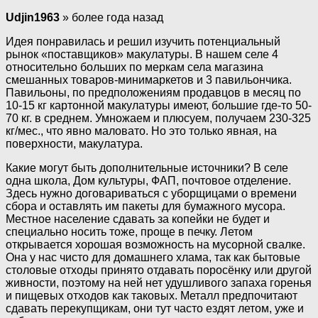
Udjin1963
» более года назад
Идея понравилась и решил изучить потенциальный
рынок «поставщиков» макулатуры. В нашем селе 4
относительно больших по меркам села магазина
смешанных товаров-минимаркетов и 3 павильончика.
Павильоны, по предположениям продавцов в месяц по
10-15 кг картонной макулатуры имеют, большие где-то 50-
70 кг. в среднем. Умножаем и плюсуем, получаем 230-325
кг/мес., что явно маловато. Но это только явная, на
поверхности, макулатура.
Какие могут быть дополнительные источники? В селе
одна школа, Дом культуры, ФАП, почтовое отделение.
Здесь нужно договариваться с уборщицами о времени
сбора и оставлять им пакеты для бумажного мусора.
Местное население сдавать за копейки не будет и
специально носить тоже, проще в печку. Летом
открывается хорошая возможность на мусорной свалке.
Она у нас чисто для домашнего хлама, так как бытовые
столовые отходы принято отдавать поросёнку или другой
живности, поэтому на ней нет удушливого запаха горенья
и пищевых отходов как таковых. Металл предпочитают
сдавать перекупщикам, они тут часто ездят летом, уже и