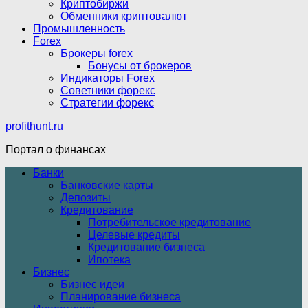
Криптобиржи
Обменники криптовалют
Промышленность
Forex
Брокеры forex
Бонусы от брокеров
Индикаторы Forex
Советники форекс
Стратегии форекс
profithunt.ru
Портал о финансах
Банки
Банковские карты
Депозиты
Кредитование
Потребительское кредитование
Целевые кредиты
Кредитование бизнеса
Ипотека
Бизнес
Бизнес идеи
Планирование бизнеса