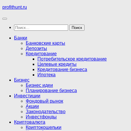
Перейти
profithunt.ru
к
содержимому
Найти:
Банки
Банковские карты
Депозиты
Кредитование
Потребительское кредитование
Целевые кредиты
Кредитование бизнеса
Ипотека
Бизнес
Бизнес идеи
Планирование бизнеса
Инвестиции
Фондовый рынок
Акции
Законодательство
Инвестфонды
Криптовалюта
Криптокошельки