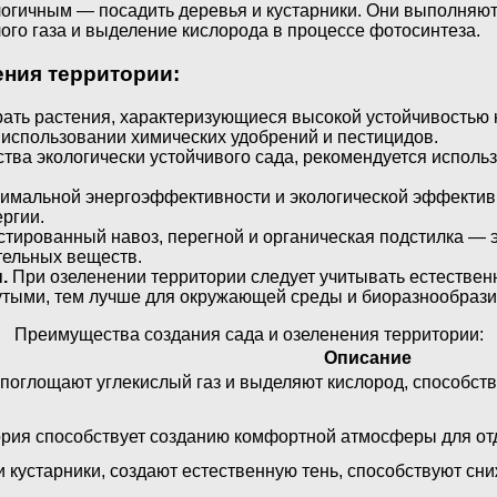
логичным — посадить деревья и кустарники. Они выполняю
лого газа и выделение кислорода в процессе фотосинтеза.
ения территории:
рать растения, характеризующиеся высокой устойчивостью 
 использовании химических удобрений и пестицидов.
тва экологически устойчивого сада, рекомендуется испол
имальной энергоэффективности и экологической эффективн
ргии.
тированный навоз, перегной и органическая подстилка — 
тельных веществ.
.
При озеленении территории следует учитывать естествен
утыми, тем лучше для окружающей среды и биоразнообрази
Преимущества создания сада и озеленения территории:
Описание
 поглощают углекислый газ и выделяют кислород, способс
ория способствует созданию комфортной атмосферы для от
и кустарники, создают естественную тень, способствуют 