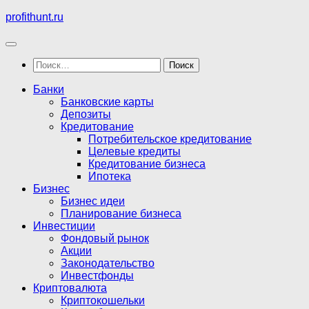
Перейти
profithunt.ru
к
содержимому
Найти:
Банки
Банковские карты
Депозиты
Кредитование
Потребительское кредитование
Целевые кредиты
Кредитование бизнеса
Ипотека
Бизнес
Бизнес идеи
Планирование бизнеса
Инвестиции
Фондовый рынок
Акции
Законодательство
Инвестфонды
Криптовалюта
Криптокошельки