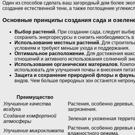
Один из способов сделать ваш загородный дом более эко
создание естественной тени, а также поглощение углекис
Основные принципы создания сада и озелен
Выбор растений.
При создании сада, следует выби
сохранить энергоресурсы и снизить необходимость в
Использование местных растений.
Для строительс
условиям и требуют меньше ухода и поддержания.
Оптимальное расположение.
Для достижения макс
отношений и активного использования солнечной эне
Использование органических материалов.
Компос
использовать для улучшения почвы и внесения пита
Защита и сохранение природной флоры и фауны
видов. Чем больше природных зон останется нетрон
Преимущество
Улучшение качества
Растения, особенно деревья,
воздуха
загрязнения.
Создание комфортной
Зеленая и ухоженная террит
атмосферы
Растения, особенно деревья 
Улучшение микроклимата
влажностного режима.