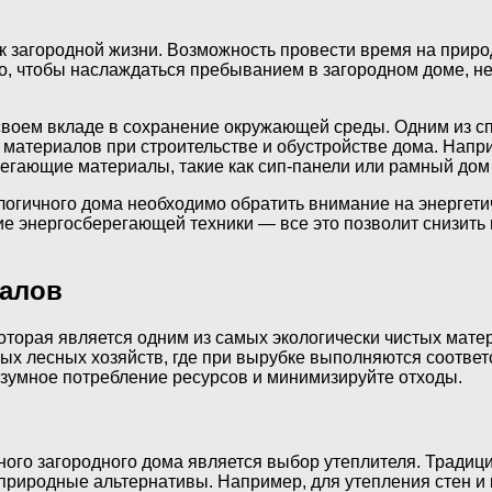
к загородной жизни. Возможность провести время на прир
ко, чтобы наслаждаться пребыванием в загородном доме, н
воем вкладе в сохранение окружающей среды. Одним из сп
материалов при строительстве и обустройстве дома. Напр
егающие материалы, такие как сип-панели или рамный дом 
логичного дома необходимо обратить внимание на энергети
ие энергосберегающей техники — все это позволит снизить 
иалов
которая является одним из самых экологически чистых мат
х лесных хозяйств, где при вырубке выполняются соответс
азумное потребление ресурсов и минимизируйте отходы.
ного загородного дома является выбор утеплителя. Традиц
природные альтернативы. Например, для утепления стен и