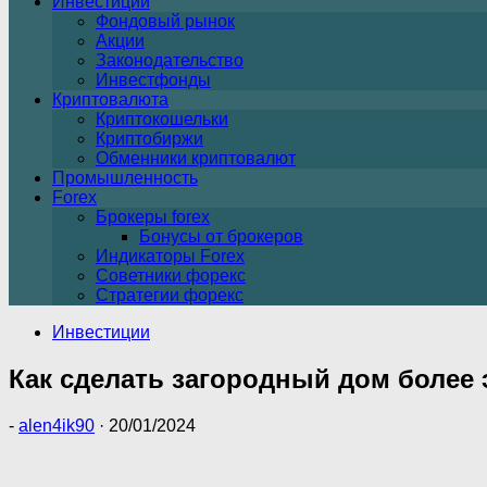
Инвестиции
Фондовый рынок
Акции
Законодательство
Инвестфонды
Криптовалюта
Криптокошельки
Криптобиржи
Обменники криптовалют
Промышленность
Forex
Брокеры forex
Бонусы от брокеров
Индикаторы Forex
Советники форекс
Стратегии форекс
Инвестиции
Как сделать загородный дом более
-
alen4ik90
·
20/01/2024