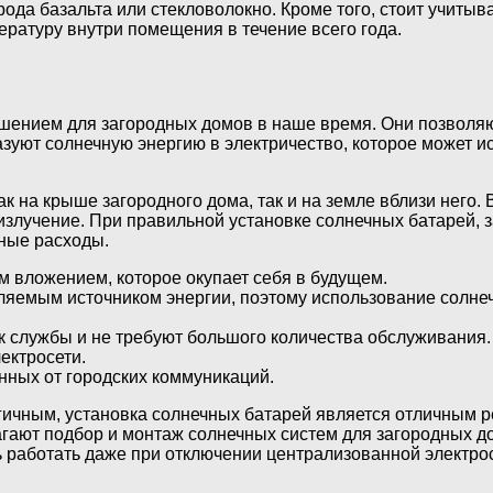
рода базальта или стекловолокно. Кроме того, стоит учиты
ратуру внутри помещения в течение всего года.
ением для загородных домов в наше время. Они позволяют
зуют солнечную энергию в электричество, которое может и
к на крыше загородного дома, так и на земле вблизи него.
злучение. При правильной установке солнечных батарей, 
нные расходы.
м вложением, которое окупает себя в будущем.
ляемым источником энергии, поэтому использование солне
 службы и не требуют большого количества обслуживания.
ектросети.
нных от городских коммуникаций.
огичным, установка солнечных батарей является отличным 
гают подбор и монтаж солнечных систем для загородных до
ь работать даже при отключении централизованной электрос