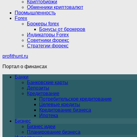
Криптобиржи
Обменники криптовалют
Промышленность
Forex
Брокеры forex
Бонусы от брокеров
Индикаторы Forex
Советники форекс
Стратегии форекс
profithunt.ru
Портал о финансах
Банки
Банковские карты
Депозиты
Кредитование
Потребительское кредитование
Целевые кредиты
Кредитование бизнеса
Ипотека
Бизнес
Бизнес идеи
Планирование бизнеса