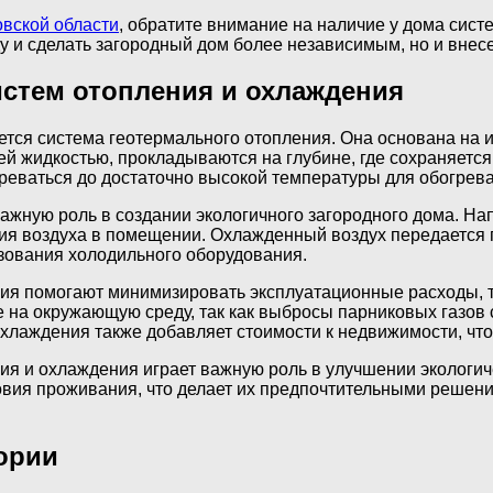
овской области
, обратите внимание на наличие у дома сис
ду и сделать загородный дом более независимым, но и вне
стем отопления и охлаждения
ся система геотермального отопления. Она основана на ис
жидкостью, прокладываются на глубине, где сохраняется 
реваться до достаточно высокой температуры для обогрева
жную роль в создании экологичного загородного дома. На
ения воздуха в помещении. Охлажденный воздух передается
зования холодильного оборудования.
 помогают минимизировать эксплуатационные расходы, так
 на окружающую среду, так как выбросы парниковых газов
лаждения также добавляет стоимости к недвижимости, что 
я и охлаждения играет важную роль в улучшении экологич
овия проживания, что делает их предпочтительными решен
ории