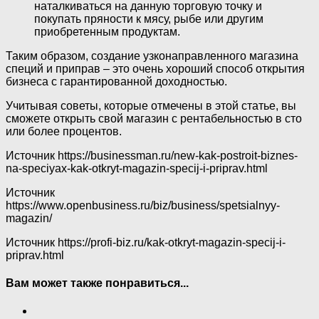
наталкиваться на данную торговую точку и
покупать пряности к мясу, рыбе или другим
приобретенным продуктам.
Таким образом, создание узконаправленного магазина
специй и приправ – это очень хороший способ открытия
бизнеса с гарантированной доходностью.
Учитывая советы, которые отмечены в этой статье, вы
сможете открыть свой магазин с рентабельностью в сто
или более процентов.
Источник
https://businessman.ru/new-kak-postroit-biznes-
na-speciyax-kak-otkryt-magazin-specij-i-priprav.html
Источник
https://www.openbusiness.ru/biz/business/spetsialnyy-
magazin/
Источник
https://profi-biz.ru/kak-otkryt-magazin-specij-i-
priprav.html
Вам может также понравиться...