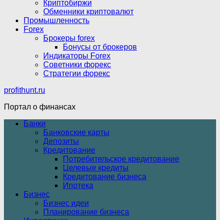
Криптобиржи
Обменники криптовалют
Промышленность
Forex
Брокеры forex
Бонусы от брокеров
Индикаторы Forex
Советники форекс
Стратегии форекс
profithunt.ru
Портал о финансах
Банки
Банковские карты
Депозиты
Кредитование
Потребительское кредитование
Целевые кредиты
Кредитование бизнеса
Ипотека
Бизнес
Бизнес идеи
Планирование бизнеса