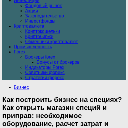
Инвестиции
Фондовый рынок
Акции
Законодательство
Инвестфонды
Криптовалюта
Криптокошельки
Криптобиржи
Обменники криптовалют
Промышленность
Forex
Брокеры forex
Бонусы от брокеров
Индикаторы Forex
Советники форекс
Стратегии форекс
Бизнес
Как построить бизнес на специях?
Как открыть магазин специй и
приправ: необходимое
оборудование, расчет затрат и