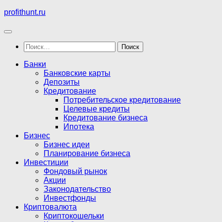
Перейти
profithunt.ru
к
содержимому
Найти:
Банки
Банковские карты
Депозиты
Кредитование
Потребительское кредитование
Целевые кредиты
Кредитование бизнеса
Ипотека
Бизнес
Бизнес идеи
Планирование бизнеса
Инвестиции
Фондовый рынок
Акции
Законодательство
Инвестфонды
Криптовалюта
Криптокошельки