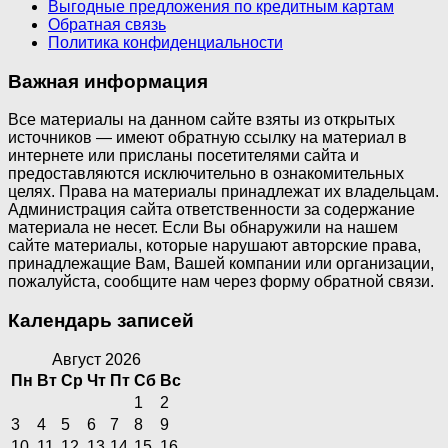
Выгодные предложения по кредитным картам
Обратная связь
Политика конфиденциальности
Важная информация
Все материалы на данном сайте взяты из открытых
источников — имеют обратную ссылку на материал в
интернете или присланы посетителями сайта и
предоставляются исключительно в ознакомительных
целях. Права на материалы принадлежат их владельцам.
Администрация сайта ответственности за содержание
материала не несет. Если Вы обнаружили на нашем
сайте материалы, которые нарушают авторские права,
принадлежащие Вам, Вашей компании или организации,
пожалуйста, сообщите нам через форму обратной связи.
Календарь записей
Август 2026
Пн
Вт
Ср
Чт
Пт
Сб
Вс
1
2
3
4
5
6
7
8
9
10
11
12
13
14
15
16