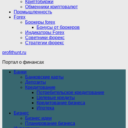
Криптобиржи
Обменники криптовалют
Промышленность
Forex
Брокеры forex
Бонусы от брокеров
Индикаторы Forex
Советники форекс
Стратегии форекс
profithunt.ru
Портал о финансах
Банки
Банковские карты
Депозиты
Кредитование
Потребительское кредитование
Целевые кредиты
Кредитование бизнеса
Ипотека
Бизнес
Бизнес идеи
Планирование бизнеса