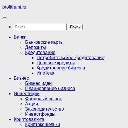
Перейти
profithunt.ru
к
содержимому
Найти:
Банки
Банковские карты
Депозиты
Кредитование
Потребительское кредитование
Целевые кредиты
Кредитование бизнеса
Ипотека
Бизнес
Бизнес идеи
Планирование бизнеса
Инвестиции
Фондовый рынок
Акции
Законодательство
Инвестфонды
Криптовалюта
Криптокошельки