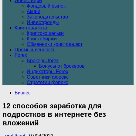
Инвестиции
Фондовый рынок
Акции
Законодательство
Инвестфонды
Криптовалюта
Криптокошельки
Криптобиржи
Обменники криптовалют
Промышленность
Forex
Брокеры forex
Бонусы от брокеров
Индикаторы Forex
Советники форекс
Стратегии форекс
Бизнес
12 способов заработка для
подростков в интернете без
вложений
-
profithunt
·
07/04/2022