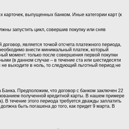
 карточек, выпущенных банком. Иные категории карт (к
олжны запустить цикл, совершив покупку или сняв
 договор, является точкой отсчета платежного периода,
у необходимо внести минимальный платеж, который
вный момент: только после совершения первой покупки
ными (в данном случае – в течение ста или шестидесяти
 не выходите в ноль, то следующий льготный период не
 Банка. Предположим, что договор с банком заключен 22
льзованием полученной кредитной карты. В нашем примере
а). В течение этого периода требуется дважды заплатить
олжна быть погашена до того, как придет 9 марта. В