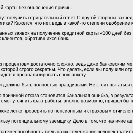
ой карты без объяснения причин.
гут получить отрицательный ответ. С другой стороны закр
ика? Кажется, что нет, ведь в какой-то степени одобрение к
нных заявок на получение кредитной карты «100 дней без 
 клиентов, обратившихся банк.
ез процентов» достаточно сложно, ведь даже банковским 
оторой строго секретны. Что делать, если вы получили отр
придется проанализировать свою анкету.
 должны быть полностью правдивыми. Не стоит пытаться в
 причиной отказа становится банальная ошибка, в результ
н смог уточнить факт работы, вполне возможно, пришел бы 
акже легко проверить по пенсионным и страховым отчисле
ользу потенциальному заемщику. Дело в том, что наличие 
атежеспособность, ведь на их содержание человек тратит с