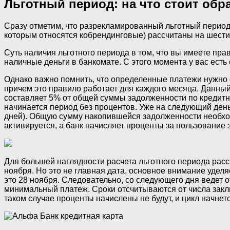
Льготный период: на что стоит обр
Сразу отметим, что разрекламированный льготный период
которым относятся кобрендинговые) рассчитаны на шест
Суть наличия льготного периода в том, что вы имеете пра
наличные деньги в банкомате. С этого момента у вас есть 
Однако важно помнить, что определенные платежи нужно с
причем это правило работает для каждого месяца. Данный
составляет 5% от общей суммы задолженности по кредитн
начинается период без процентов. Уже на следующий день
дней). Общую сумму накопившейся задолженности необход
активируется, а банк начисляет проценты за пользование
Для большей наглядности расчета льготного периода рас
ноября. Но это не главная дата, основное внимание удел
это 28 ноября. Следовательно, со следующего дня ведет о
минимальный платеж. Сроки отсчитываются от числа заклю
таком случае проценты начислены не будут, и цикл начнет