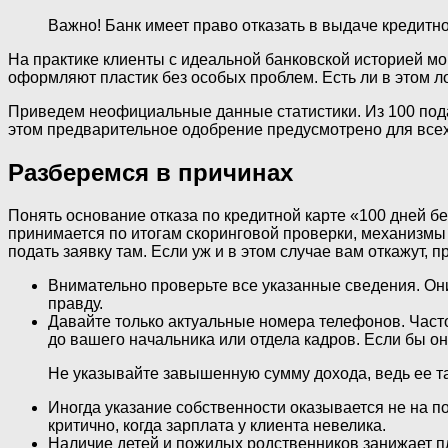
Важно! Банк имеет право отказать в выдаче кредитн
На практике клиенты с идеальной банковской историей мо
оформляют пластик без особых проблем. Есть ли в этом лог
Приведем неофициальные данные статистики. Из 100 пода
этом предварительное одобрение предусмотрено для всех
Разберемся в причинах
Понять основание отказа по кредитной карте «100 дней б
принимается по итогам скоринговой проверки, механизмы к
подать заявку там. Если уж и в этом случае вам откажут, 
Внимательно проверьте все указанные сведения. Они
правду.
Давайте только актуальные номера телефонов. Часто
до вашего начальника или отдела кадров. Если бы о
Не указывайте завышенную сумму дохода, ведь ее т
Иногда указание собственности оказывается не на п
критично, когда зарплата у клиента невелика.
Наличие детей и пожилых родственников занижает пл