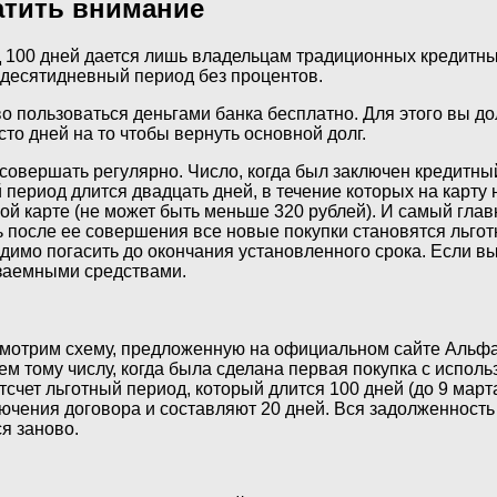
атить внимание
 100 дней дается лишь владельцам традиционных кредитных
идесятидневный период без процентов.
во пользоваться деньгами банка бесплатно. Для этого вы д
сто дней на то чтобы вернуть основной долг.
овершать регулярно. Число, когда был заключен кредитный
 период длится двадцать дней, в течение которых на карт
ой карте (не может быть меньше 320 рублей). И самый гла
 после ее совершения все новые покупки становятся льгот
имо погасить до окончания установленного срока. Если вы
 заемными средствами.
смотрим схему, предложенную на официальном сайте Альфа
яем тому числу, когда была сделана первая покупка с испо
тсчет льготный период, который длится 100 дней (до 9 март
чения договора и составляют 20 дней. Вся задолженность д
ся заново.