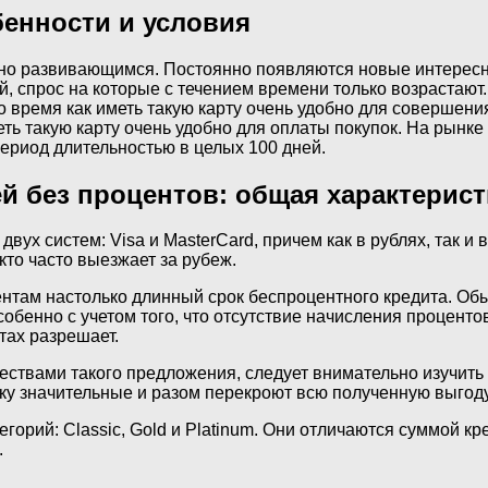
бенности и условия
чно развивающимся. Постоянно появляются новые интересны
, спрос на которые с течением времени только возрастают.
время как иметь такую карту очень удобно для совершения 
ть такую карту очень удобно для оплаты покупок. На рынке
ериод длительностью в целых 100 дней.
ей без процентов: общая характерист
вух систем: Visa и MasterCard, причем как в рублях, так и 
кто часто выезжает за рубеж.
нтам настолько длинный срок беспроцентного кредита. Обы
обенно с учетом того, что отсутствие начисления процентов
тах разрешает.
твами такого предложения, следует внимательно изучить у
чку значительные и разом перекроют всю полученную выгоду
горий: Classic, Gold и Platinum. Они отличаются суммой к
.