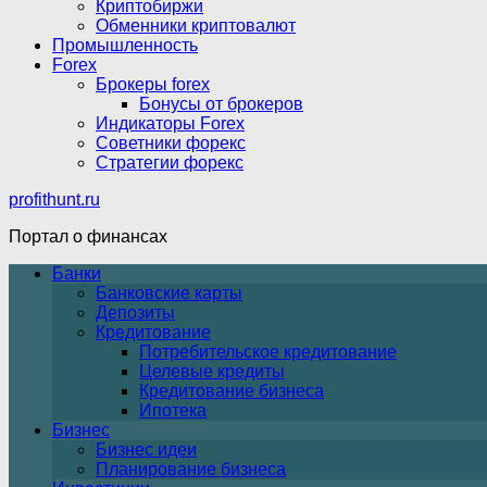
Криптобиржи
Обменники криптовалют
Промышленность
Forex
Брокеры forex
Бонусы от брокеров
Индикаторы Forex
Советники форекс
Стратегии форекс
profithunt.ru
Портал о финансах
Банки
Банковские карты
Депозиты
Кредитование
Потребительское кредитование
Целевые кредиты
Кредитование бизнеса
Ипотека
Бизнес
Бизнес идеи
Планирование бизнеса