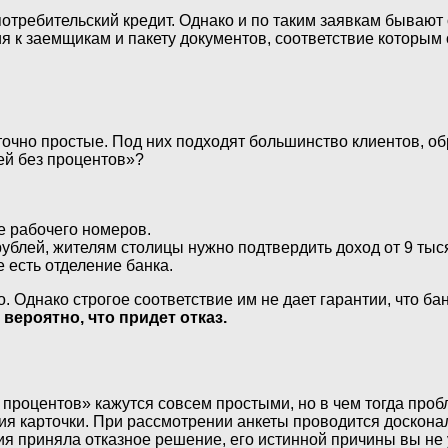
отребительский кредит. Однако и по таким заявкам бывают 
я к заемщикам и пакету документов, соответствие которым 
чно простые. Под них подходят большинство клиентов, обр
ей без процентов»?
е рабочего номеров.
рублей, жителям столицы нужно подтвердить доход от 9 тыс
е есть отделение банка.
. Однако строгое соответствие им не дает гарантии, что ба
вероятно, что придет отказ.
 процентов» кажутся совсем простыми, но в чем тогда проб
ия карточки. При рассмотрении анкеты проводится доскона
я приняла отказное решение, его истинной причины вы не 