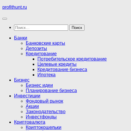
Перейти
profithunt.ru
к
содержимому
Найти:
Банки
Банковские карты
Депозиты
Кредитование
Потребительское кредитование
Целевые кредиты
Кредитование бизнеса
Ипотека
Бизнес
Бизнес идеи
Планирование бизнеса
Инвестиции
Фондовый рынок
Акции
Законодательство
Инвестфонды
Криптовалюта
Криптокошельки