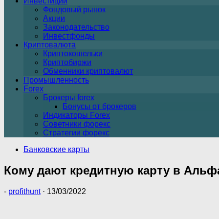
Инвестиции
Фондовый рынок
Акции
Законодательство
Инвестфонды
Криптовалюта
Криптокошельки
Криптобиржи
Обменники криптовалют
Промышленность
Forex
Брокеры forex
Бонусы от брокеров
Индикаторы Forex
Советники форекс
Стратегии форекс
Банковские карты
Кому дают кредитную карту в Альф
-
profithunt
·
13/03/2022