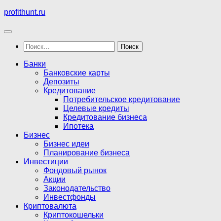
Перейти
profithunt.ru
к
содержимому
Найти:
Банки
Банковские карты
Депозиты
Кредитование
Потребительское кредитование
Целевые кредиты
Кредитование бизнеса
Ипотека
Бизнес
Бизнес идеи
Планирование бизнеса
Инвестиции
Фондовый рынок
Акции
Законодательство
Инвестфонды
Криптовалюта
Криптокошельки