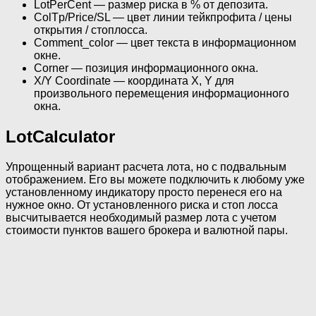
LotPerCent — размер риска в % от депозита.
ColTp/Price/SL — цвет линии тейкпрофита / цены
открытия / стоплосса.
Comment_color — цвет текста в информационном
окне.
Corner — позиция информационного окна.
X/Y Coordinate — координата X, Y для
произвольного перемещения информационного
окна.
LotCalculator
Упрощенный вариант расчета лота, но с подвальным
отображением. Его вы можете подключить к любому уже
установленному индикатору просто перенеся его на
нужное окно. От установленного риска и стоп лосса
высчитывается необходимый размер лота с учетом
стоимости пунктов вашего брокера и валютной пары.