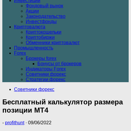
Инвестиции
Фондовый рынок
Акции
Законодательство
Инвестфонды
Криптовалюта
Криптокошельки
Криптобиржи
Обменники криптовалют
Промышленность
Forex
Брокеры forex
Бонусы от брокеров
Индикаторы Forex
Советники форекс
Стратегии форекс
Советники форекс
Бесплатный калькулятор размера
позиции MT4
-
profithunt
·
09/06/2022