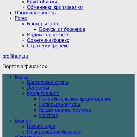
Криптобиржи
Обменники криптовалют
Промышленность
Forex
Брокеры forex
Бонусы от брокеров
Индикаторы Forex
Советники форекс
Стратегии форекс
profithunt.ru
Портал о финансах
Банки
Банковские карты
Депозиты
Кредитование
Потребительское кредитование
Целевые кредиты
Кредитование бизнеса
Ипотека
Бизнес
Бизнес идеи
Планирование бизнеса