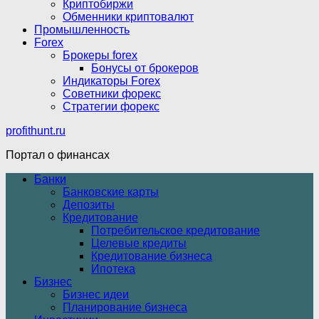
Криптобиржи
Обменники криптовалют
Промышленность
Forex
Брокеры forex
Бонусы от брокеров
Индикаторы Forex
Советники форекс
Стратегии форекс
profithunt.ru
Портал о финансах
Банки
Банковские карты
Депозиты
Кредитование
Потребительское кредитование
Целевые кредиты
Кредитование бизнеса
Ипотека
Бизнес
Бизнес идеи
Планирование бизнеса