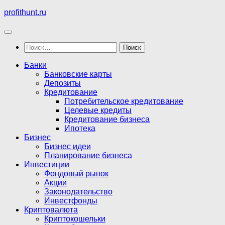
Перейти
profithunt.ru
к
содержимому
Найти:
Банки
Банковские карты
Депозиты
Кредитование
Потребительское кредитование
Целевые кредиты
Кредитование бизнеса
Ипотека
Бизнес
Бизнес идеи
Планирование бизнеса
Инвестиции
Фондовый рынок
Акции
Законодательство
Инвестфонды
Криптовалюта
Криптокошельки