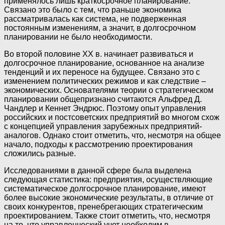
применялось лишь краткосрочное планирование.
Связано это было с тем, что раньше экономика
рассматривалась как система, не подверженная
постоянным изменениям, а значит, в долгосрочном
планировании не было необходимости.
Во второй половине XX в. начинает развиваться и
долгосрочное планирование, основанное на анализе
тенденций и их переносе на будущее. Связано это с
изменением политических режимов и как следствие –
экономических. Основателями теории о стратегическом
планировании общепризнано считаются Альфред Д.
Чандлер и Кеннет Эндрюс. Поэтому опыт управления
российских и постсоветских предприятий во многом схож
с концепцией управления зарубежных предприятий-
аналогов. Однако стоит отметить, что, несмотря на общее
начало, подходы к рассмотрению проектирования
сложились разные.
Исследованиями в данной сфере была выделена
следующая статистика: предприятия, осуществляющие
систематическое долгосрочное планирование, имеют
более высокие экономические результаты, в отличие от
своих конкурентов, пренебрегающих стратегическим
проектированием. Также стоит отметить, что, несмотря
на то, что управленческий учет необходим в