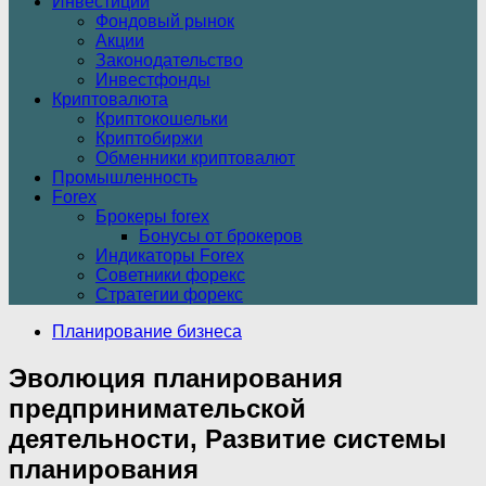
Инвестиции
Фондовый рынок
Акции
Законодательство
Инвестфонды
Криптовалюта
Криптокошельки
Криптобиржи
Обменники криптовалют
Промышленность
Forex
Брокеры forex
Бонусы от брокеров
Индикаторы Forex
Советники форекс
Стратегии форекс
Планирование бизнеса
Эволюция планирования
предпринимательской
деятельности, Развитие системы
планирования