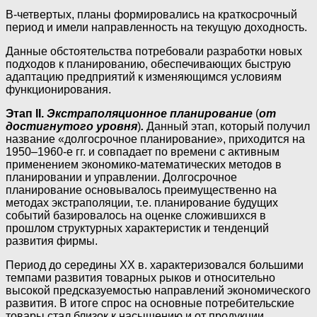
В-четвертых, планы формировались на краткосрочный
период и имели направленность на текущую доходность.
Данные обстоятельства потребовали разработки новых
подходов к планированию, обеспечивающих быструю
адаптацию предприятий к изменяющимся условиям
функционирования.
Этап II.
Экстраполяционное планирование
(
от
достигнутого уровня
)
.
Данный этап, который получил
название «долгосрочное планирование», приходится на
1950–1960-е гг. и совпадает по времени с активным
применением экономико-математических методов в
планировании и управлении. Долгосрочное
планирование основывалось преимущественно на
методах экстраполяции, т.е. планирование будущих
событий базировалось на оценке сложившихся в
прошлом структурных характеристик и тенденций
развития фирмы.
Период до середины XX в. характеризовался большими
темпами развития товарных рыков и относительно
высокой предсказуемостью направлений экономического
развития. В итоге спрос на основные потребительские
товары стал близок к насыщению и от продукции