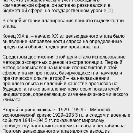
коммерческой сфере, он активно развивался и в
бюджетной сфере, на государственном уровне [1].
В общей истории планирования принято выделять три
этапа.
Конец XIX в. – начало XX в.: целью данного этапа было
выявление направленности спроса на определенные
продукты и общие тенденции производства.
Средством достижения этой цели стало использование
методов экспертных оценок и экстраполяции. Первый
метод основывался на мнении специалистов в этой
сфере и на их прогнозах, базирующихся на научном и
практическом опыте, второй – на накладывании
прошлого опыта и явлений в качестве прогнозов на
будущее, а также выявлении некоторых показателей-
индикаторов, определяющих изменения экономического
климата.
Второй период включает 1929–195 9 гг. Мировой
экономический кризис 1929–193 3 гг., а следом и военные
события 1941–194 5 гг. показывают мировому
сообществу, насколько экономика слаба и нестабильна.
Поэтому целью данного этапа являлся выход из