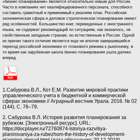
«бизнес-планирование» является относительно новым для России.
Часто в компаниях нет квалифицированного персонала, способного
составить грамотный и применимый к реалиям план. Российская
экономическая сфера и деловое стратегическое планирование имеют
ряд особенностей. Большинство книг, переведенных с иностранного
языка, не содержат рекомендаций по ситуациям, как оказалось, не
свойственным западным странам, но естественным в России. Одной
из причин такого отличия является еще не вполне завершившийся
переход российской экономики от планового режима к рыночному, в
то время как зарубежная школа бизнес-планирования ушла далеко
вперед.
1.Сабурова В.Л., Кот Е.М. Развитие мировой практики
управленческого учета в бюджетной и коммерческой
сферах экономики // Аграрный вестник Урала. 2016. № 02
(144). С. 76–79.
2. Сабурова В.Л. История развития планирования за
рубежом. [Электронный ресурс]. URL:
https://docplayer.ru/72760874-Istoriya-razvitiya-
planirovaniya-za-rubezhom-the-history-of-development-
planning-abroad.html (дата обращения: 20.12.2019).