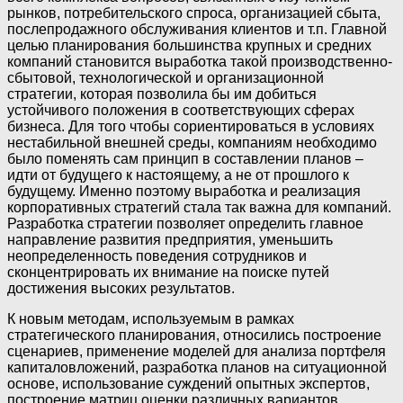
рынков, потребительского спроса, организацией сбыта,
послепродажного обслуживания клиентов и т.п. Главной
целью планирования большинства крупных и средних
компаний становится выработка такой производственно-
сбытовой, технологической и организационной
стратегии, которая позволила бы им добиться
устойчивого положения в соответствующих сферах
бизнеса. Для того чтобы сориентироваться в условиях
нестабильной внешней среды, компаниям необходимо
было поменять сам принцип в составлении планов –
идти от будущего к настоящему, а не от прошлого к
будущему. Именно поэтому выработка и реализация
корпоративных стратегий стала так важна для компаний.
Разработка стратегии позволяет определить главное
направление развития предприятия, уменьшить
неопределенность поведения сотрудников и
сконцентрировать их внимание на поиске путей
достижения высоких результатов.
К новым методам, используемым в рамках
стратегического планирования, относились построение
сценариев, применение моделей для анализа портфеля
капиталовложений, разработка планов на ситуационной
основе, использование суждений опытных экспертов,
построение матриц оценки различных вариантов