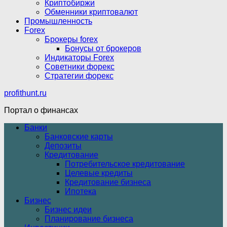
Криптобиржи
Обменники криптовалют
Промышленность
Forex
Брокеры forex
Бонусы от брокеров
Индикаторы Forex
Советники форекс
Стратегии форекс
profithunt.ru
Портал о финансах
Банки
Банковские карты
Депозиты
Кредитование
Потребительское кредитование
Целевые кредиты
Кредитование бизнеса
Ипотека
Бизнес
Бизнес идеи
Планирование бизнеса