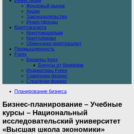
Инвестиции
Фондовый рынок
Акции
Законодательство
Инвестфонды
Криптовалюта
Криптокошельки
Криптобиржи
Обменники криптовалют
Промышленность
Forex
Брокеры forex
Бонусы от брокеров
Индикаторы Forex
Советники форекс
Стратегии форекс
Планирование бизнеса
Бизнес-планирование – Учебные
курсы – Национальный
исследовательский университет
«Высшая школа экономики»