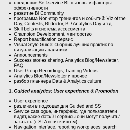
внедрение Self-service BI: вызовы и факторы
эффективности
развитие BI Community
программа Non-stop тренингов и событий: Viz of the
Day, Contests, BI doctor, BI / Analytics Day и т.д.
Skill belts и система ассессмента
Champion Development, менторство
Report beautification сервис
Visual Style Guide: сборник лучших практик по
визуализации аналитики
Announcements
Success stories sharing, Analytics Blog/Newsletter,
FAQ
User Group Recordings, Training Videos
Analytics Blog/Newsletter и прочее
разбор планнера Data & Analytics culture
Guided analytics: User experience & Promotion
User experience
различия в подходах для Guided and SS
Service catalogue, интерфейс, где пользователи
видят, какие data/BI-сервисы они могут получить/
заказать (с SLA и тикетингом)
Navigation interface, reporting workplaces, search