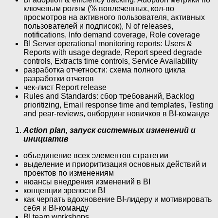
ключевым ролям (% вовлеченных, кол-во
просмотров на активного пользователя, активных
пользователей и подписок), N of releases,
notifications, Info demand coverage, Role coverage
BI Server operational monitoring reports: Users &
Reports with usage degrade, Report speed degrade
controls, Extracts time controls, Service Availability
разработка отчетности: cхема полного цикла
разработки отчетов
чек-лист Report release
Rules and Standards: сбор требований, Backlog
prioritizing, Email response time and templates, Testing
and pear-reviews, онбординг новичков в BI-команде
Action plan, запуск системных изменений и
инициатив
объединение всех элементов стратегии
выделение и приоритизация основных действий и
проектов по изменениям
нюансы внедрения изменений в BI
концепции зрелости BI
как черпать вдохновение BI-лидеру и мотивировать
себя и BI-команду
BI team workshops.