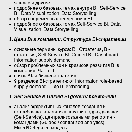
science и другие
подробнее о базовых темах внутри BI: Self-Service
BI, Data Visualization, Data Storytelling
обзор современных тенденций в BI
подробнее о базовых темах Self-Service BI, Data
Visualization, Data Storytelling
Цели BI в компании. Структура BI-стратегии
основные термины курса: BI, Стратегия, BI-
стратегия, Self-Service BI, Guided BI, Dashboard,
Information supply demand
обзор проблемных зон и кризисов развития BI в
компании. Часть II
связь BI- и бизнес-стратегии
9 разделов BI-стратегии: от Information role-based
supply-demand — до BI embedding
Self-Service & Guided BI governance модели
анализ эффективных каналов создания и
потребления аналитики: внутри подразделений
(Self-Service), централизованными репортинг-
командами (Guided / centralized analytics),
Mixed/Delegated модель