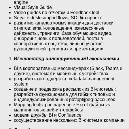
engine
Visual Style Guide
Video guides по отчетам и Feedback tool
Service desk support flows, SD Jira проект
развитие каналов коммуникации для доставки
отчетов: email-оповещения, ежемесячные
дайджесты, тренинги, база обучающих видео,
онбординг новых пользователей, посты в
корпоративных соцсетях, личное участие
руководителей тренингах и презентациях
BI embedding и
инструменты
BI-экосистемы
BI в корпоративных мессенджерах (Slack, Teams и
другие), системах и мобильных устройствах
разработка и поддержка metadata management
system
создание и поддержка рассылок из BI-системы:
разработка функционала для гибких типовых и
индивидуализированных pdf/ppt/jpeg-рассылок
Mapping tools: расшаренные Excel-файлы vs
мапппинговые веб-интерфейсы
модели дружбы BI и Confluence
сосуществование нескольких BI-систем в компании