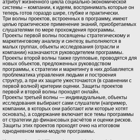
атрибут жизненного цикла социально-экономической
системы – компании, к идеям, воспринимать которые он
теперь готов гораздо шире, глубже и практически.
Три волны проектов, встроенных в программу, имеют
целью практическое применение знаний, приобретаемых
слушателями по мере прохождения программы.
Проекты первой волны посвящены стратегическому и
маркетинговому анализу и синтезу, выполняются в
малых группах, объекты исследования (отрасли и
компании) назначаются руководителем программы.
Проекты второй волны также групповые, проводятся для
новых объектов, предложенных руководством
программы, к стратегии и маркетингу в них добавляется
проблематика управления людьми и построения
структур, а при их защите ужесточаются (в сравнении с
первой волной) критерии оценки. Защиты проектов
первой и второй волны проходят онлайн.
Проекты третьей волны — индивидуальные, объекты
исследования выбирают сами слушатели (например,
компании, в которых они работают или которые хотят
основать), а содержание включает все темы программы
от стратегии до финансовых расчётов и оценки рисков.
Защиты этих проектов проходят очно на итоговом
однодневном мини-модуле программы.