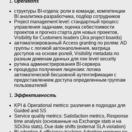
Operations
структуры BI-отдела: роли в команде, компетенции
BI аналитика-разработчика, подбор сотрудников
Project management level: стандартный процесс
управления задачами, оценка себестоимости
проектов и прогноз старта для новых проектов,
Visibility for Customers leaders (Jira project boards)
автоматизированный Access granting по ролям: AD
группы с логикой автонаполнения, матрица
доступов на основе ролей, Visibility metadata по
разным доменам данных для row level security
рутина администрирования BI-сервера
процедура получения лицензии: логика
автоматической бесшовной аутентификации с
предоставлением доступа определенным группам
пользователей
Эффективность
KPI & Operational metrics: различия в подходах для
Guided and SS
Service quality metrics: Satisfaction metrics, Response
time analysis (основанные на Exchange stats и на
SD/Jira stats), Due date shifts (external SLA violation)
BI adoption & efficiency tracking: Adoption метрики по