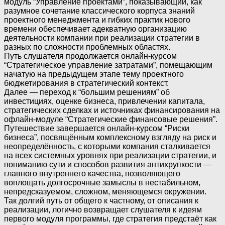
модуль “Управление проектами”, показывающий, как
разумное сочетание классического корпуса знаний
проектного менеджмента и гибких практик нового
времени обеспечивает адекватную организацию
деятельности компании при реализации стратегии в
разных по сложности проблемных областях.
Путь слушателя продолжается онлайн-курсом
“Стратегическое управление затратами”, помещающим
начатую на предыдущем этапе тему проектного
бюджетирования в стратегический контекст.
Далее — переход к “большим решениям” об
инвестициях, оценке бизнеса, привлечении капитала,
стратегических сделках и источниках финансирования на
офлайн-модуле “Стратегические финансовые решения”.
Путешествие завершается онлайн-курсом “Риски
бизнеса”, посвящённым комплексному взгляду на риск и
неопределённость, с которыми компания сталкивается
на всех системных уровнях при реализации стратегии, и
пониманию сути и способов развития антихрупкости —
главного внутреннего качества, позволяющего
воплощать долгосрочные замыслы в нестабильном,
непредсказуемом, сложном, меняющемся окружении.
Так долгий путь от общего к частному, от описания к
реализации, логично возвращает слушателя к идеям
первого модуля программы, где стратегия предстаёт как