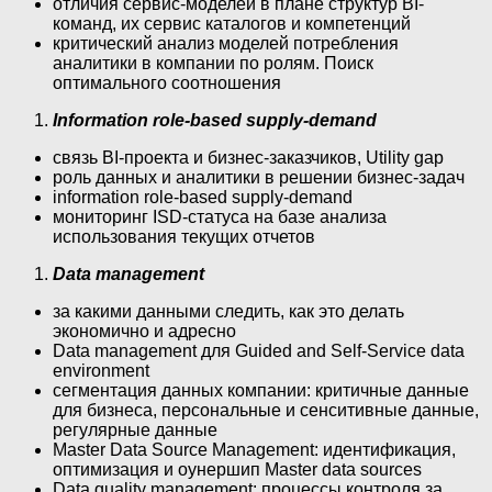
отличия сервис-моделей в плане структур BI-
команд, их сервис каталогов и компетенций
критический анализ моделей потребления
аналитики в компании по ролям. Поиск
оптимального соотношения
Information role-based supply-demand
связь BI-проекта и бизнес-заказчиков, Utility gap
роль данных и аналитики в решении бизнес-задач
information role-based supply-demand
мониторинг ISD-статуса на базе анализа
использования текущих отчетов
Data management
за какими данными следить, как это делать
экономично и адресно
Data management для Guided and Self-Service data
environment
сегментация данных компании: критичные данные
для бизнеса, персональные и сенситивные данные,
регулярные данные
Master Data Source Management: идентификация,
оптимизация и оунершип Master data sources
Data quality management: процессы контроля за