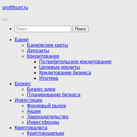
Перейти
profithunt.ru
к
содержимому
Найти:
Банки
Банковские карты
Депозиты
Кредитование
Потребительское кредитование
Целевые кредиты
Кредитование бизнеса
Ипотека
Бизнес
Бизнес идеи
Планирование бизнеса
Инвестиции
Фондовый рынок
Акции
Законодательство
Инвестфонды
Криптовалюта
Криптокошельки