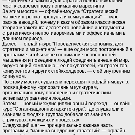
— критически важный для стратега нового поколения
мост к современному пониманию маркетинга.
За этим мостом — офлайн-модуль “Стратегический
маркетинг рынка, продукта и коммуникаций” — курс,
раскрывающий, почему и каким образом классическая
теория маркетинга делает его новейшие инструменты
стратегически непротиворечивыми и эффективными в
длинном периоде.
Далее — онлайн-курс “Поведенческая экономика для
стратегии и маркетинга” — ещё один мост, построенный в
программе, чтобы через понимание особенностей
мышления и поведения людей соединить внешний мир,
окружающий компанию – её покупателей, контрагентов,
конкурентов и других стейкхолдеров, — с её внутренним
социумом.
По этому мосту слушатели переходят к офлайн-модулю,
посвящённому корпоративным культурам,
организационному поведению и стратегическим
аспектам управления людьми.
Затем — новый междисциплинарный переход — онлайн-
курс “Организационная архитектура”, где слушатели к
знаниям о людях и группах добавляют знания о
структурах, функциях и процессах.
Следующий шаг — принципиально важная часть
программы, “машина внедрения стратегий” — офлайн-