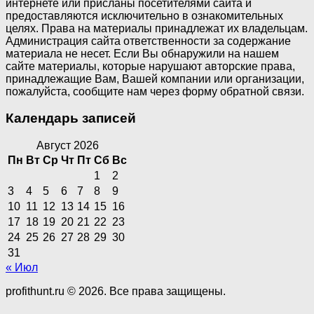
интернете или присланы посетителями сайта и
предоставляются исключительно в ознакомительных
целях. Права на материалы принадлежат их владельцам.
Администрация сайта ответственности за содержание
материала не несет. Если Вы обнаружили на нашем
сайте материалы, которые нарушают авторские права,
принадлежащие Вам, Вашей компании или организации,
пожалуйста, сообщите нам через форму обратной связи.
Календарь записей
Август 2026
Пн
Вт
Ср
Чт
Пт
Сб
Вс
1
2
3
4
5
6
7
8
9
10
11
12
13
14
15
16
17
18
19
20
21
22
23
24
25
26
27
28
29
30
31
« Июл
profithunt.ru © 2026. Все права защищены.