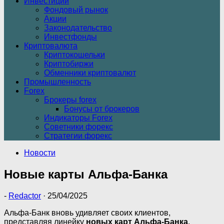
Инвестиции
Фондовый рынок
Акции
Законодательство
Инвестфонды
Криптовалюта
Криптокошельки
Криптобиржи
Обменники криптовалют
Промышленность
Forex
Брокеры forex
Бонусы от брокеров
Индикаторы Forex
Советники форекс
Стратегии форекс
Новости
Новые карты Альфа-Банка
-
Redactor
·
25/04/2025
Альфа-Банк вновь удивляет своих клиентов,
представляя линейку
новых карт Альфа-Банка
,