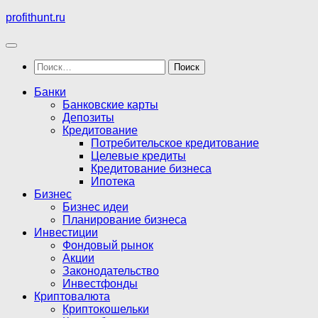
Перейти
profithunt.ru
к
содержимому
Найти:
Банки
Банковские карты
Депозиты
Кредитование
Потребительское кредитование
Целевые кредиты
Кредитование бизнеса
Ипотека
Бизнес
Бизнес идеи
Планирование бизнеса
Инвестиции
Фондовый рынок
Акции
Законодательство
Инвестфонды
Криптовалюта
Криптокошельки