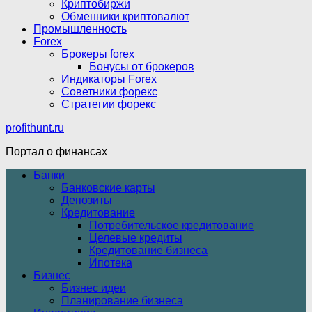
Криптобиржи
Обменники криптовалют
Промышленность
Forex
Брокеры forex
Бонусы от брокеров
Индикаторы Forex
Советники форекс
Стратегии форекс
profithunt.ru
Портал о финансах
Банки
Банковские карты
Депозиты
Кредитование
Потребительское кредитование
Целевые кредиты
Кредитование бизнеса
Ипотека
Бизнес
Бизнес идеи
Планирование бизнеса