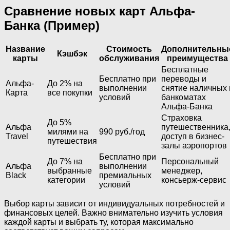
Сравнение новых карт Альфа-
Банка (Пример)
Название
Стоимость
Дополнительны
Кэшбэк
карты
обслуживания
преимущества
Бесплатные
Бесплатно при
переводы и
Альфа-
До 2% на
выполнении
снятие наличных 
Карта
все покупки
условий
банкоматах
Альфа-Банка
Страховка
До 5%
Альфа
путешественника
милями на
990 руб./год
Travel
доступ в бизнес-
путешествия
залы аэропортов
Бесплатно при
До 7% на
Персональный
Альфа
выполнении
выбранные
менеджер,
Black
премиальных
категории
консьерж-сервис
условий
Выбор карты зависит от индивидуальных потребностей и
финансовых целей. Важно внимательно изучить условия
каждой карты и выбрать ту, которая максимально