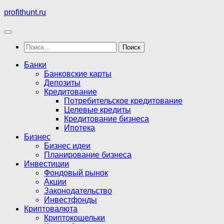
Перейти
profithunt.ru
к
содержимому
Найти:
Банки
Банковские карты
Депозиты
Кредитование
Потребительское кредитование
Целевые кредиты
Кредитование бизнеса
Ипотека
Бизнес
Бизнес идеи
Планирование бизнеса
Инвестиции
Фондовый рынок
Акции
Законодательство
Инвестфонды
Криптовалюта
Криптокошельки