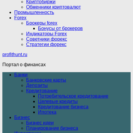
Криптобиржи
Обменники криптовалют
Промышленность
Forex
Брокеры forex
Бонусы от брокеров
Индикаторы Forex
Советники форекс
Стратегии форекс
profithunt.ru
Портал о финансах
Банки
Банковские карты
Депозиты
Кредитование
Потребительское кредитование
Целевые кредиты
Кредитование бизнеса
Ипотека
Бизнес
Бизнес идеи
Планирование бизнеса