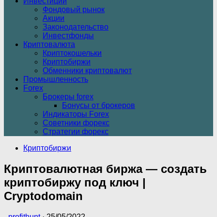
Инвестиции
Фондовый рынок
Акции
Законодательство
Инвестфонды
Криптовалюта
Криптокошельки
Криптобиржи
Обменники криптовалют
Промышленность
Forex
Брокеры forex
Бонусы от брокеров
Индикаторы Forex
Советники форекс
Стратегии форекс
Криптобиржи
Криптовалютная биржа — создать
криптобиржу под ключ |
Cryptodomain
-
profithunt
·
25/05/2022