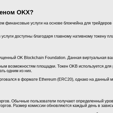
кеном OKX?
 финансовые услуги на основе блокчейна для трейдеров со 
 и услуги доступны благодаря главному нативному токену 
енный OK Blockchain Foundation. Данная виртуальная вал
ым возможностям площадки. Токен OKB используется для ра
ать одним из них.
рговался в формате Ethereum (ERC20), однако на данный 
оргов. Обычные пользователи получают определенный уров
оргов. Размер комиссии обновляются каждый день в зависи