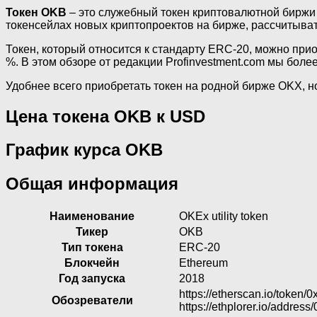
Токен OKB
– это служебный токен криптовалютной биржи 
токенсейлах новых криптопроектов на бирже, рассчитыв
Токен, который относится к стандарту ERC-20, можно приоб
%. В этом обзоре от редакции Profinvestment.com мы боле
Удобнее всего приобретать токен на родной бирже OKX, н
Цена токена OKB к USD
График курса OKB
Общая информация
Наименование
OKEx utility token
Тикер
OKB
Тип токена
ERC-20
Блокчейн
Ethereum
Год запуска
2018
https://etherscan.io/tok
Обозреватели
https://ethplorer.io/add