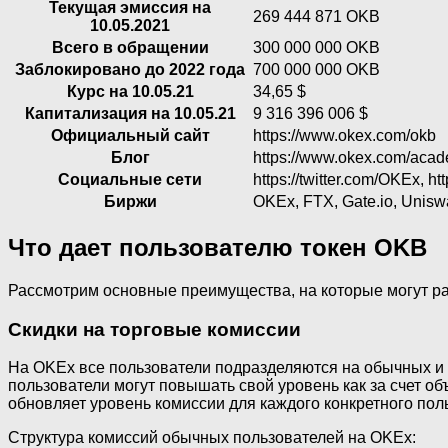
Текущая эмиссия на
269 444 871 OKB
10.05.2021
Вcего в обращении
300 000 000 OKB
Заблокировано до 2022 года
700 000 000 OKB
Курс на 10.05.21
34,65 $
Капитализация на 10.05.21
9 316 396 006 $
Официальный сайт
https://www.okex.com/okb
Блог
https://www.okex.com/aca
Социальные сети
https://twitter.com/OKEx, h
Биржи
OKEx, FTX, Gate.io, Unis
Что дает пользователю токен OKB
Рассмотрим основные преимущества, на которые могут р
Скидки на торговые комиссии
На OKEx все пользователи подразделяются на обычных и 
пользователи могут повышать свой уровень как за счет об
обновляет уровень комиссии для каждого конкретного пол
Структура комиссий обычных пользователей на OKEx: