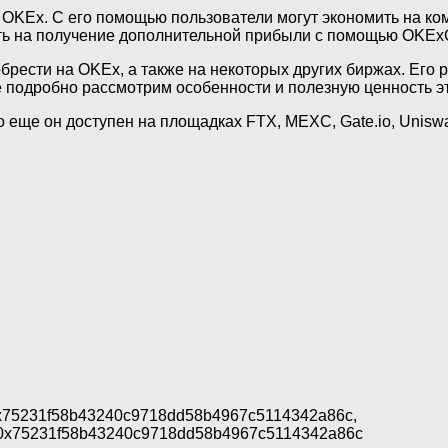
OKEx. С его помощью пользователи могут экономить на ком
ать на получение дополнительной прибыли с помощью OKEx
рести на OKEx, а также на некоторых других биржах. Его ро
е подробно рассмотрим особенности и полезную ценность эт
о еще он доступен на площадках FTX, MEXC, Gate.io, Unisw
en/0x75231f58b43240c9718dd58b4967c5114342a86c,
ress/0x75231f58b43240c9718dd58b4967c5114342a86c