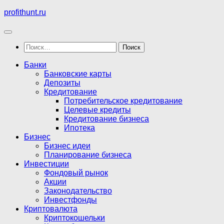
Перейти
profithunt.ru
к
содержимому
Найти:
Банки
Банковские карты
Депозиты
Кредитование
Потребительское кредитование
Целевые кредиты
Кредитование бизнеса
Ипотека
Бизнес
Бизнес идеи
Планирование бизнеса
Инвестиции
Фондовый рынок
Акции
Законодательство
Инвестфонды
Криптовалюта
Криптокошельки