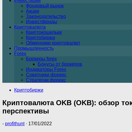
Инвестиции
Фондовый рынок
Акции
Законодательство
Инвестфонды
Криптовалюта
Криптокошельки
Криптобиржи
Обменники криптовалют
Промышленность
Forex
Брокеры forex
Бонусы от брокеров
Индикаторы Forex
Советники форекс
Стратегии форекс
Криптобиржи
Криптовалюта OKB (OKB): обзор токе
перспективы
-
profithunt
·
17/01/2022