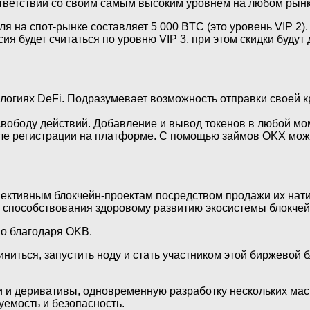
ответствии со своим самым высоким уровнем на любом рынк
я на спот-рынке составляет 5 000 BTC (это уровень VIP 2)
ссия будет считаться по уровню VIP 3, при этом скидки буд
огиях DeFi. Подразумевает возможность отправки своей 
вободу действий. Добавление и вывод токенов в любой мо
ле регистрации на платформе. С помощью займов OKX мож
ктивным блокчейн-проектам посредством продажи их нати
 способствования здоровому развитию экосистемы блокчей
но благодаря OKB.
иниться, запустить ноду и стать участником этой биржево
и и деривативы, одновременную разработку нескольких ма
уемость и безопасность.