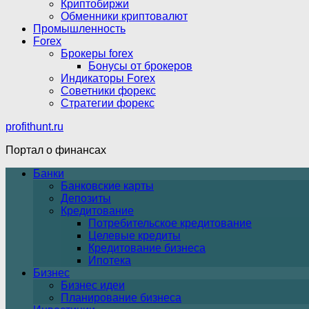
Криптобиржи
Обменники криптовалют
Промышленность
Forex
Брокеры forex
Бонусы от брокеров
Индикаторы Forex
Советники форекс
Стратегии форекс
profithunt.ru
Портал о финансах
Банки
Банковские карты
Депозиты
Кредитование
Потребительское кредитование
Целевые кредиты
Кредитование бизнеса
Ипотека
Бизнес
Бизнес идеи
Планирование бизнеса