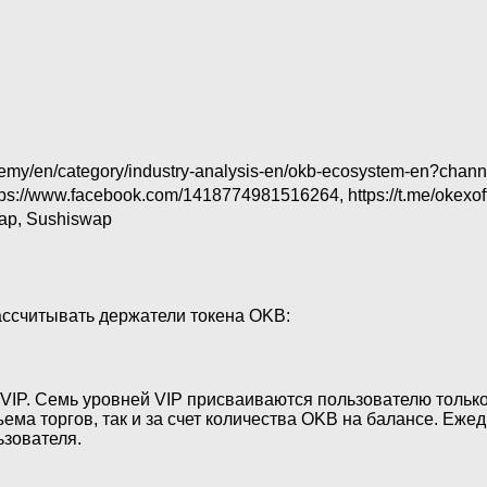
demy/en/category/industry-analysis-en/okb-ecosystem-en?c
ttps://www.facebook.com/1418774981516264, https://t.me/okexoff
wap, Sushiswap
ассчитывать держатели токена OKB:
VIP. Семь уровней VIP присваиваются пользователю только
ъема торгов, так и за счет количества OKB на балансе. Еже
ьзователя.