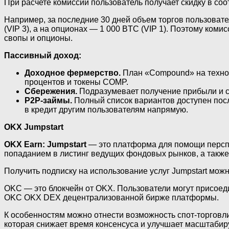
При расчете комиссий пользователь получает скидку в со
Например, за последние 30 дней объем торгов пользовател
(VIP 3), а на опционах — 1 000 BTC (VIP 1). Поэтому коми
свопы и опционы.
Пассивный доход:
Доходное фермерство.
План «Compound» на технол
процентов и токены COMP.
Сбережения.
Подразумевает получение прибыли и с
P2P-займы.
Полный список вариантов доступен пос
в кредит другим пользователям напрямую.
OKX Jumpstart
OKX Earn: Jumpstart
— это платформа для помощи перспе
попаданием в листинг ведущих фондовых рынков, а также
Получить подписку на использование услуг Jumpstart мож
OKC — это блокчейн от OKX. Пользователи могут присоед
OKC OKX DEX децентрализованной бирже платформы.
К особенностям можно отнести возможность спот-торговл
которая снижает время консенсуса и улучшает масштабир