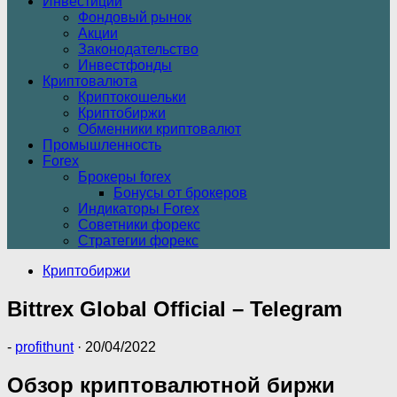
Инвестиции
Фондовый рынок
Акции
Законодательство
Инвестфонды
Криптовалюта
Криптокошельки
Криптобиржи
Обменники криптовалют
Промышленность
Forex
Брокеры forex
Бонусы от брокеров
Индикаторы Forex
Советники форекс
Стратегии форекс
Криптобиржи
Bittrex Global Official – Telegram
-
profithunt
·
20/04/2022
Обзор криптовалютной биржи