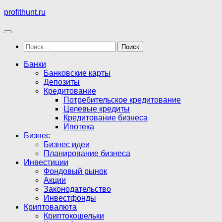
Перейти
profithunt.ru
к
содержимому
Найти:
Банки
Банковские карты
Депозиты
Кредитование
Потребительское кредитование
Целевые кредиты
Кредитование бизнеса
Ипотека
Бизнес
Бизнес идеи
Планирование бизнеса
Инвестиции
Фондовый рынок
Акции
Законодательство
Инвестфонды
Криптовалюта
Криптокошельки