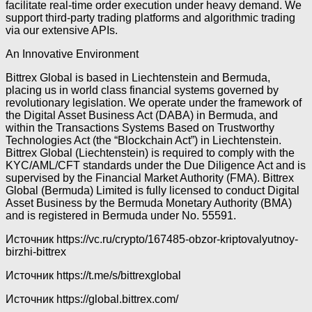
facilitate real-time order execution under heavy demand. We
support third-party trading platforms and algorithmic trading
via our extensive APIs.
An Innovative Environment
Bittrex Global is based in Liechtenstein and Bermuda,
placing us in world class financial systems governed by
revolutionary legislation. We operate under the framework of
the Digital Asset Business Act (DABA) in Bermuda, and
within the Transactions Systems Based on Trustworthy
Technologies Act (the “Blockchain Act”) in Liechtenstein.
Bittrex Global (Liechtenstein) is required to comply with the
KYC/AML/CFT standards under the Due Diligence Act and is
supervised by the Financial Market Authority (FMA). Bittrex
Global (Bermuda) Limited is fully licensed to conduct Digital
Asset Business by the Bermuda Monetary Authority (BMA)
and is registered in Bermuda under No. 55591.
Источник
https://vc.ru/crypto/167485-obzor-kriptovalyutnoy-
birzhi-bittrex
Источник
https://t.me/s/bittrexglobal
Источник
https://global.bittrex.com/