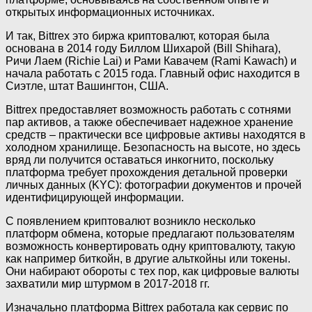
открытых информационных источниках.
И так, Bittrex это биржа криптовалют, которая была
основана в 2014 году Биллом Шихарой (Bill Shihara),
Ричи Лаем (Richie Lai) и Рами Кавачем (Rami Kawach) и
начала работать с 2015 года. Главный офис находится в
Сиэтле, штат Вашингтон, США.
Bittrex предоставляет возможность работать с сотнями
пар активов, а также обеспечивает надежное хранение
средств – практически все цифровые активы находятся в
холодном хранилище. Безопасность на высоте, но здесь
вряд ли получится оставаться инкогнито, поскольку
платформа требует прохождения детальной проверки
личных данных (KYC): фотографии документов и прочей
идентифицирующей информации.
С появлением криптовалют возникло несколько
платформ обмена, которые предлагают пользователям
возможность конвертировать одну криптовалюту, такую
как например биткойн, в другие альткойны или токены.
Они набирают обороты с тех пор, как цифровые валюты
захватили мир штурмом в 2017-2018 гг.
Изначально платформа Bittrex работала как сервис по