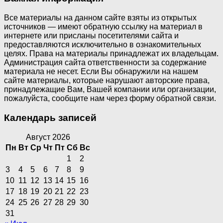
Все материалы на данном сайте взяты из открытых
источников — имеют обратную ссылку на материал в
интернете или присланы посетителями сайта и
предоставляются исключительно в ознакомительных
целях. Права на материалы принадлежат их владельцам.
Администрация сайта ответственности за содержание
материала не несет. Если Вы обнаружили на нашем
сайте материалы, которые нарушают авторские права,
принадлежащие Вам, Вашей компании или организации,
пожалуйста, сообщите нам через форму обратной связи.
Календарь записей
Август 2026
Пн
Вт
Ср
Чт
Пт
Сб
Вс
1
2
3
4
5
6
7
8
9
10
11
12
13
14
15
16
17
18
19
20
21
22
23
24
25
26
27
28
29
30
31