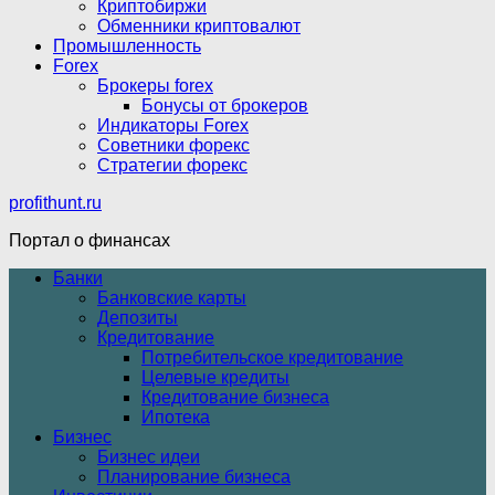
Криптобиржи
Обменники криптовалют
Промышленность
Forex
Брокеры forex
Бонусы от брокеров
Индикаторы Forex
Советники форекс
Стратегии форекс
profithunt.ru
Портал о финансах
Банки
Банковские карты
Депозиты
Кредитование
Потребительское кредитование
Целевые кредиты
Кредитование бизнеса
Ипотека
Бизнес
Бизнес идеи
Планирование бизнеса