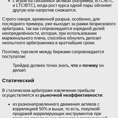
с игрой на связанных активах (например, BTC/BTC
и LTC/BTC), когда рост курса одной пары обгоняет
другую или напротив снижается.
Строго говоря, временной разрыв, особенно, для
последнего примера, уже выходит за рамки безрискового
арбитража, так как сопровождается изрядной долей
неопределённости, которая, при использовании
маржинального плеча, способна обнулить депозит
неопытного арбитражника в кратчайшие сроки.
Поэтому, торговля между биржами сопровождается
постулатом:
Трейдер должен точно знать,
что
и
почему
он
делает.
Статический
В статическом арбитраже извлечение прибыли
осуществляется из
рыночной неэффективности
:
из разнонаправленного движения активов с
корреляцией 50% и выше, то есть, покупкой/
продажей коррелирующих инструментов при