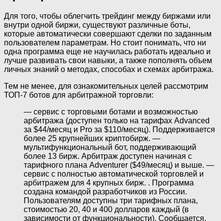
Для того, чтобы облегчить трейдинг между биржами или
внутри одной биржи, существуют различные боты,
которые автоматически совершают сделки по заданным
пользователем параметрам. Но стоит понимать, что ни
одна программа еще не научилась работать идеально и
лучше развивать свои навыки, а также пополнять объем
личных знаний о методах, способах и схемах арбитража.
Тем не менее, для ознакомительных целей рассмотрим
ТОП-7 ботов для арбитражной торговли:
— сервис с торговыми ботами и возможностью
арбитража (доступен только на тарифах Advanced
за $44/месяц и Pro за $110/месяц). Поддерживается
более 25 крупнейших криптобирж. —
мультифункциональный бот, поддерживающий
более 13 бирж. Арбитраж доступен начиная с
тарифного плана Adventurer ($49/месяц) и выше. —
сервис с полностью автоматической торговлей и
арбитражем для 4 крупных бирж. . Программа
создана командой разработчиков из России.
Пользователям доступны три тарифных плана,
стоимостью 20, 40 и 400 долларов каждый (в
зависимости от функциональности). Сообщается,