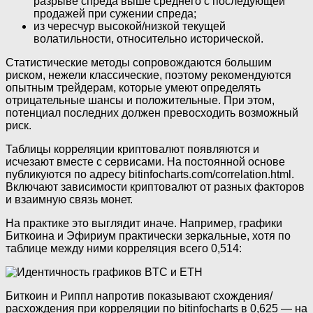
разрыве спреда выше среднего с последующей
продажей при сужении спреда;
из чересчур высокой/низкой текущей
волатильности, относительно исторической.
Статистические методы сопровождаются большим
риском, нежели классические, поэтому рекомендуются
опытным трейдерам, которые умеют определять
отрицательные шансы и положительные. При этом,
потенциал последних должен превосходить возможный
риск.
Таблицы корреляции криптовалют появляются и
исчезают вместе с сервисами. На постоянной основе
публикуются по адресу bitinfocharts.com/correlation.html.
Включают зависимости криптовалют от разных факторов
и взаимную связь монет.
На практике это выглядит иначе. Например, графики
Биткоина и Эфириум практически зеркальные, хотя по
таблице между ними корреляция всего 0,514:
Биткоин и Риппл напротив показывают схождения/
расхождения при корреляции по bitinfocharts в 0,625 — на