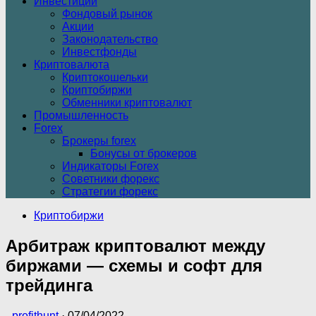
Инвестиции
Фондовый рынок
Акции
Законодательство
Инвестфонды
Криптовалюта
Криптокошельки
Криптобиржи
Обменники криптовалют
Промышленность
Forex
Брокеры forex
Бонусы от брокеров
Индикаторы Forex
Советники форекс
Стратегии форекс
Криптобиржи
Арбитраж криптовалют между
биржами — схемы и софт для
трейдинга
-
profithunt
·
07/04/2022