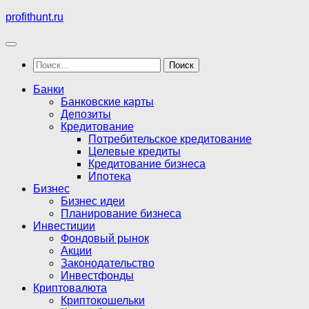
Перейти
profithunt.ru
к
содержимому
Найти:
Банки
Банковские карты
Депозиты
Кредитование
Потребительское кредитование
Целевые кредиты
Кредитование бизнеса
Ипотека
Бизнес
Бизнес идеи
Планирование бизнеса
Инвестиции
Фондовый рынок
Акции
Законодательство
Инвестфонды
Криптовалюта
Криптокошельки