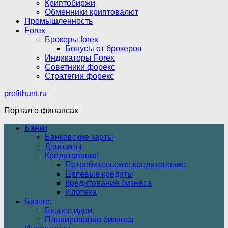
Криптобиржи
Обменники криптовалют
Промышленность
Forex
Брокеры forex
Бонусы от брокеров
Индикаторы Forex
Советники форекс
Стратегии форекс
profithunt.ru
Портал о финансах
Банки
Банковские карты
Депозиты
Кредитование
Потребительское кредитование
Целевые кредиты
Кредитование бизнеса
Ипотека
Бизнес
Бизнес идеи
Планирование бизнеса