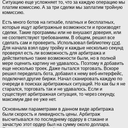
Ситуацию еще усложняет то, что за каждую операцию мы
платим комиссию. А за три сделки мы заплатим тройную
комиссию.
Есть много ботов на гитхабе, платных и бесплатных,
которые ищут арбитражные возможности и производят
сделки. Такие программы или не внушают доверия, или
не соответствуют требованиям. В общем, решил все
сделать сам и проверить. Использовал библиотеку
ccxt
.
Для начала взял одну тройку и каждые несколько секунд
проверял есть ли возможность для арбитража и
действительно такие возможности были, но в полной
мере оценить картину не удавалось. Поэтому я добавить
еще несколько троек. Даже пытался торговать. Вскоре
решил переделать бота, добавил к нему веб-интерфейс,
подключил другие биржи. Начал сканировать каждую по
очереди в поисках арбитражных ситуаций. Но как бы я не
старался, торговать так и не удавалось. Если и
существует арбитражная ситуация, то через секунду,
максимум две ее уже нет.
Основными параметрами в данном виде арбитража
были скорость и ликвидность цены. Арбитраж
высчитывался по последнему ордеру в стакане и
зачастую этот ордер был на сумму около доллара.