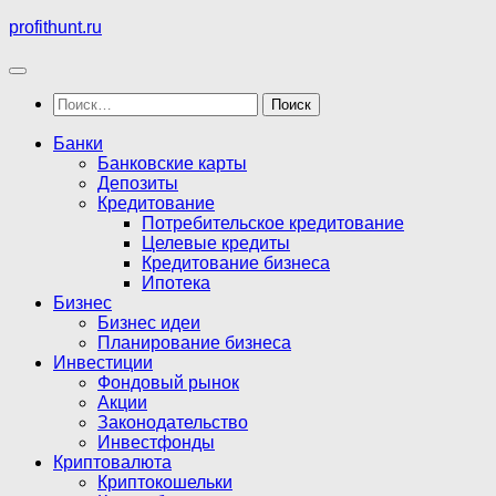
Перейти
profithunt.ru
к
содержимому
Найти:
Банки
Банковские карты
Депозиты
Кредитование
Потребительское кредитование
Целевые кредиты
Кредитование бизнеса
Ипотека
Бизнес
Бизнес идеи
Планирование бизнеса
Инвестиции
Фондовый рынок
Акции
Законодательство
Инвестфонды
Криптовалюта
Криптокошельки