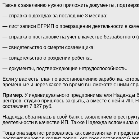
Также к заявлению нужно приложить документы, подтвер
— справка о доходах за последние 3 месяца;
— лист записи ЕГРИП о прекращении деятельности в каче
— справка о постановке на учет в качестве безработного 
— свидетельство о смерти созаемщика;
— свидетельство о рождении ребенка,
— документы, подтверждающие нетрудоспособность.
Если у вас есть план по восстановлению заработка, котор
временные и через какое-то время вы сможете с ними спр
Пример.
У индивидуального предпринимателя Надежды был
центров, студию пришлось закрыть, а вместе с ней и ИП. 
составляет 7 827 руб.
Надежда обратилась в свой банк с заявлением о реструкт
деятельности в качестве ИП. Также Надежда вспомнила о
Тогда она зарегистрировалась как самозанятая и предста
реструктурировал кредит, теперь его срок составляет 6 ле