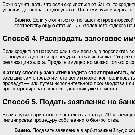
Важно учитывать, что если скрываться от банка, то креди
условия договора это допускают. Поэтому лучше держать в
Важно.
Если уклоняться от погашения кредиторской
соответствующую статью 177 Уголовного кодекса начи
Способ 4. Распродать залоговое и
Если кредитная нагрузка слишком велика, а перспектив в
— получить для этой процедуры согласие банка. Скорее вс
реализации залога. Продать имущество можно только с со
К этому способу закрытия кредита стоит прибегать, е
заемщик сам определяет его цену и может контролировать п
продадут — или путем исполнительного производства или 
проконтролировать процесс должник уже не может.
Способ 5. Подать заявление на бан
Если других вариантов не осталось, а статус ИП у заемщик
инициировав процедуру собственного банкротства.
Важно.
Подавать заявление в арбитражный суд о соб