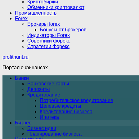
Криптобиржи
Обменники криптовалют
Промышленность
Forex
Брокеры forex
Бонусы от брокеров
Индикаторы Forex
Советники форекс
Стратегии форекс
profithunt.ru
Портал о финансах
Банки
Банковские карты
Депозиты
Кредитование
Потребительское кредитование
Целевые кредиты
Кредитование бизнеса
Ипотека
Бизнес
Бизнес идеи
Планирование бизнеса