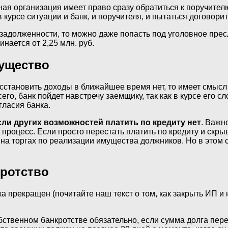
тная организация имеет право сразу обратиться к поручител
 курсе ситуации и банк, и поручителя, и пытаться договор
 задолженности, то можно даже попасть под уголовное пре
нается от 2,25 млн. руб.
мущество
осстановить доходы в ближайшее время нет, то имеет смыс
его, банк пойдет навстречу заемщику, так как в курсе его 
гласия банка.
сли других возможностей платить по кредиту нет
. Важн
роцесс. Если просто перестать платить по кредиту и скрыват
на торгах по реализации имущества должников. Но в этом 
кротство
а прекращен (почитайте наш текст о том, как закрыть ИП и н
ственном банкротстве обязательно, если сумма долга пер