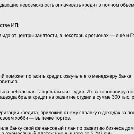
ждающие невозможность оплачивать кредит в полном объем
стве ИП;
(выдают центры занятости, в некоторых регионах — ещё и Го
ый поможет погасить кредит, озвучьте его менеджеру банка.
авиться.
а небольшая танцевальная студия. Из-за коронавирусного
Надежда брала кредит на развитие студии в сумме 300 тыс. 
уризации кредита, приложив к нему справку о доходах за 
 своем хобби — выпечке тортов.
вила банку свой финансовый план по развитию бизнеса дом
т, а ежемесячный платеж уменьшился до 5 787 руб.