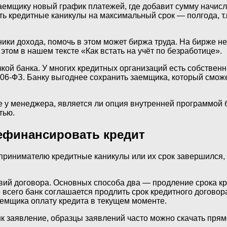
емщику новый график платежей, где добавит сумму начисле
ь кредитные каникулы на максимальный срок — полгода, т.к.
ики дохода, помочь в этом может биржа труда. На бирже не
этом в нашем тексте «Как встать на учёт по безработице».
кой банка. У многих кредитных организаций есть собствен
6-ФЗ. Банку выгоднее сохранить заемщика, который сможет
 у менеджера, является ли опция внутренней программой 
тью.
рефинансировать кредит
ринимателю кредитные каникулы или их срок завершился, а
вий договора. Основных способа два — продление срока кр
сего банк соглашается продлить срок кредитного договор
заемщика оплату кредита в текущем моменте.
к заявление, образцы заявлений часто можно скачать прямо