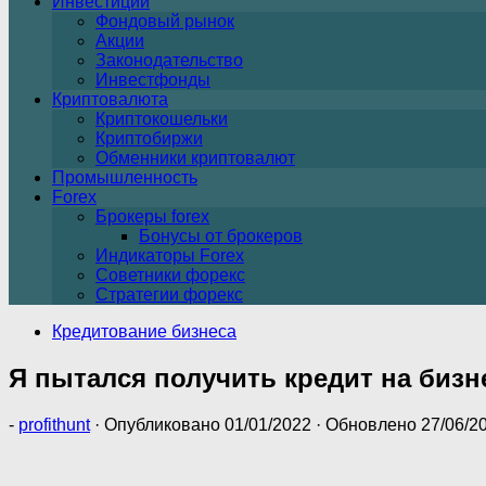
Инвестиции
Фондовый рынок
Акции
Законодательство
Инвестфонды
Криптовалюта
Криптокошельки
Криптобиржи
Обменники криптовалют
Промышленность
Forex
Брокеры forex
Бонусы от брокеров
Индикаторы Forex
Советники форекс
Стратегии форекс
Кредитование бизнеса
Я пытался получить кредит на бизн
-
profithunt
· Опубликовано
01/01/2022
· Обновлено
27/06/2