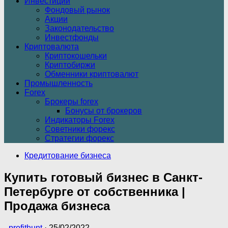
Инвестиции
Фондовый рынок
Акции
Законодательство
Инвестфонды
Криптовалюта
Криптокошельки
Криптобиржи
Обменники криптовалют
Промышленность
Forex
Брокеры forex
Бонусы от брокеров
Индикаторы Forex
Советники форекс
Стратегии форекс
Кредитование бизнеса
Купить готовый бизнес в Санкт-
Петербурге от собственника |
Продажа бизнеса
-
profithunt
·
25/02/2022