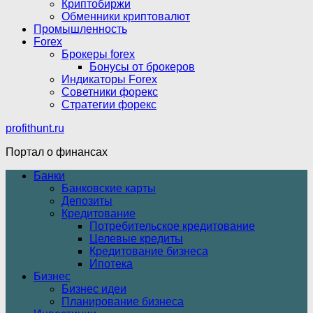
Криптобиржи
Обменники криптовалют
Промышленность
Forex
Брокеры forex
Бонусы от брокеров
Индикаторы Forex
Советники форекс
Стратегии форекс
profithunt.ru
Портал о финансах
Банки
Банковские карты
Депозиты
Кредитование
Потребительское кредитование
Целевые кредиты
Кредитование бизнеса
Ипотека
Бизнес
Бизнес идеи
Планирование бизнеса