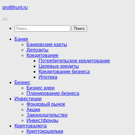
Перейти
profithunt.ru
к
содержимому
Найти:
Банки
Банковские карты
Депозиты
Кредитование
Потребительское кредитование
Целевые кредиты
Кредитование бизнеса
Ипотека
Бизнес
Бизнес идеи
Планирование бизнеса
Инвестиции
Фондовый рынок
Акции
Законодательство
Инвестфонды
Криптовалюта
Криптокошельки