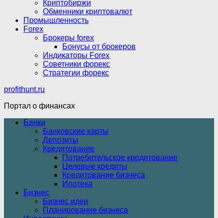
Криптобиржи
Обменники криптовалют
Промышленность
Forex
Брокеры forex
Бонусы от брокеров
Индикаторы Forex
Советники форекс
Стратегии форекс
profithunt.ru
Портал о финансах
Банки
Банковские карты
Депозиты
Кредитование
Потребительское кредитование
Целевые кредиты
Кредитование бизнеса
Ипотека
Бизнес
Бизнес идеи
Планирование бизнеса