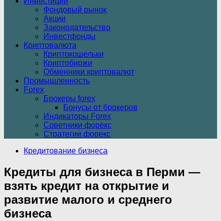
Инвестиции
Фондовый рынок
Акции
Законодательство
Инвестфонды
Криптовалюта
Криптокошельки
Криптобиржи
Обменники криптовалют
Промышленность
Forex
Брокеры forex
Бонусы от брокеров
Индикаторы Forex
Советники форекс
Стратегии форекс
Кредитование бизнеса
Кредиты для бизнеса в Перми —
взять кредит на открытие и
развитие малого и среднего
бизнеса