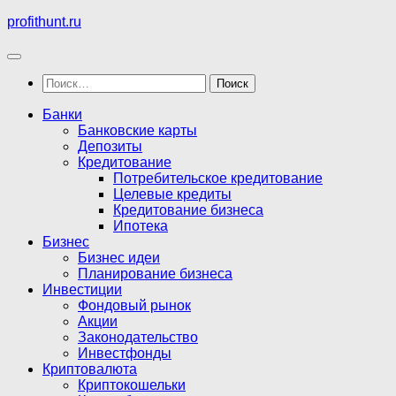
Перейти
profithunt.ru
к
содержимому
Найти:
Банки
Банковские карты
Депозиты
Кредитование
Потребительское кредитование
Целевые кредиты
Кредитование бизнеса
Ипотека
Бизнес
Бизнес идеи
Планирование бизнеса
Инвестиции
Фондовый рынок
Акции
Законодательство
Инвестфонды
Криптовалюта
Криптокошельки