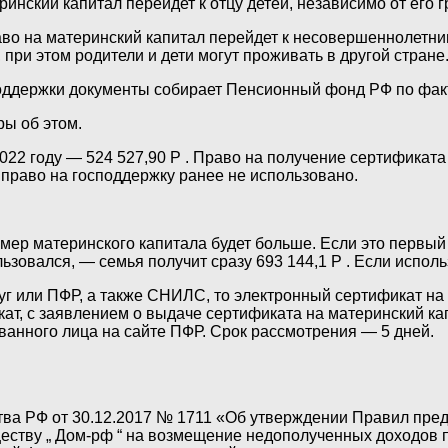
ринский капитал перейдет к отцу детей, независимо от его 
аво на материнский капитал перейдет к несовершеннолетним 
 при этом родители и дети могут проживать в другой стране
оддержки документы собирает Пенсионный фонд РФ по факт
ры об этом.
022 году — 524 527,90 Р . Право на получение сертификата
право на господдержку ранее не использовано.
змер материнского капитала будет больше. Если это первый 
зовался, — семья получит сразу 693 144,1 Р . Если исполь
луг или ПФР, а также СНИЛС, то электронный сертификат на
кат, с заявлением о выдаче сертификата на материнский 
ованного лица на сайте ПФР. Срок рассмотрения — 5 дней.
а РФ от 30.12.2017 № 1711 «Об утверждении Правил пред
еству „ Дом-рф “ на возмещение недополученных доходов