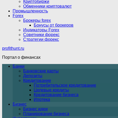
Криптобиржи
Обменники криптовалют
Промышленность
Forex
Брокеры forex
Бонусы от брокеров
Индикаторы Forex
Советники форекс
Стратегии форекс
profithunt.ru
Портал о финансах
Банки
Банковские карты
Депозиты
Кредитование
Потребительское кредитование
Целевые кредиты
Кредитование бизнеса
Ипотека
Бизнес
Бизнес идеи
Планирование бизнеса