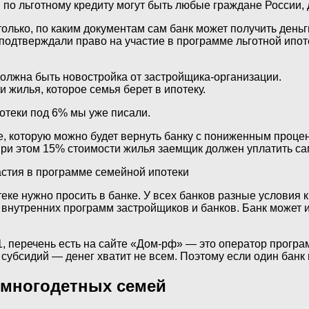
о льготному кредиту могут быть любые граждане России, д
лько, по каким документам сам банк может получить деньги
подтверждали право на участие в программе льготной ипотек
лжна быть новостройка от застройщика-организации.
жилья, которое семья берет в ипотеку.
отеки под 6% мы уже писали.
 которую можно будет вернуть банку с пониженным процент
При этом 15% стоимости жилья заемщик должен уплатить са
астия в программе семейной ипотеки
ке нужно просить в банке. У всех банков разные условия 
 внутренних программ застройщиков и банков. Банк может и
 51, перечень есть на сайте «Дом-рф» — это оператор прог
бсидий — денег хватит не всем. Поэтому если один банк не
я многодетных семей