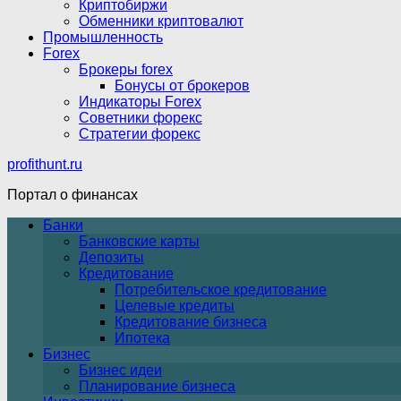
Криптобиржи
Обменники криптовалют
Промышленность
Forex
Брокеры forex
Бонусы от брокеров
Индикаторы Forex
Советники форекс
Стратегии форекс
profithunt.ru
Портал о финансах
Банки
Банковские карты
Депозиты
Кредитование
Потребительское кредитование
Целевые кредиты
Кредитование бизнеса
Ипотека
Бизнес
Бизнес идеи
Планирование бизнеса