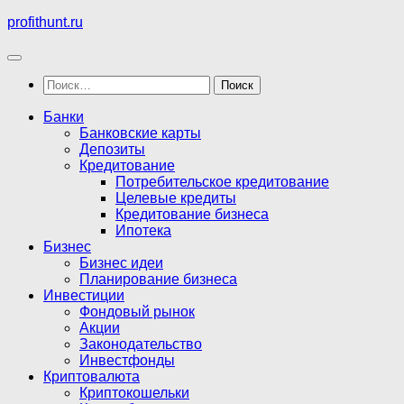
Перейти
profithunt.ru
к
содержимому
Найти:
Банки
Банковские карты
Депозиты
Кредитование
Потребительское кредитование
Целевые кредиты
Кредитование бизнеса
Ипотека
Бизнес
Бизнес идеи
Планирование бизнеса
Инвестиции
Фондовый рынок
Акции
Законодательство
Инвестфонды
Криптовалюта
Криптокошельки