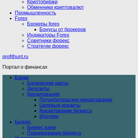
Криптобиржи
Обменники криптовалют
Промышленность
Forex
Брокеры forex
Бонусы от брокеров
Индикаторы Forex
Советники форекс
Стратегии форекс
profithunt.ru
Портал о финансах
Банки
Банковские карты
Депозиты
Кредитование
Потребительское кредитование
Целевые кредиты
Кредитование бизнеса
Ипотека
Бизнес
Бизнес идеи
Планирование бизнеса