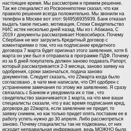
настоящее время. Мы рассмотрим и примем решение.
Так же специалист из Росвоенипотеки сказал, что как
правило решения всегда положительно. Мы звонили на
телефон в Москве вот этот: 9(495)6935939. Банк отказал
выдать такое письмо, мотивация, Споки Свидетельство
НИС истек несколько дней назад. Мы из г. Абакана, С
2019 г документы рассматривает Новосибирск. Почему
Сбербанк не мог загрузить Кредитный договор с
коментариями о том, что на подписание кредитного
договора 7 марта будет оригинал этого заявления, хотя 6
марта он уже был я отправила в программе ПДФ. Почему
из за 6 дней покупатель должен заново подавать Рапорт,
который рассматривается 2-3 месяца, заново заявку на
одобрения, сроки закончаться, подача заново
документов. Следует сказать, что 22марта когда было
согласовано , в чате мне написали, что ОН одобрен с
устранением замечания по этому же заявлению. Я сразу
связалась с Банком и уведомила их о том , что
свидетельство заканчивается 1 марта, на что мне ваши
специалисты сказали, что у вас время подписания кред,
догрвора до 22марта, если заявление не придет, то
заявку снимем, но как только придет опять поставим ее в
работу успеть нужно до 30 апреля. Либо рассмотреться
заново. Почему спациалисты так не подкованы, от них
исходит неправильная инфррмация, ведь МОЖНО было