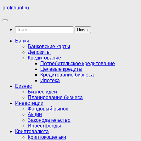
Перейти
profithunt.ru
к
содержимому
Найти:
Банки
Банковские карты
Депозиты
Кредитование
Потребительское кредитование
Целевые кредиты
Кредитование бизнеса
Ипотека
Бизнес
Бизнес идеи
Планирование бизнеса
Инвестиции
Фондовый рынок
Акции
Законодательство
Инвестфонды
Криптовалюта
Криптокошельки