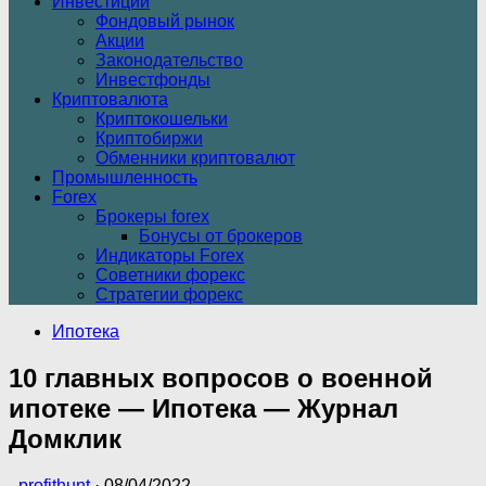
Инвестиции
Фондовый рынок
Акции
Законодательство
Инвестфонды
Криптовалюта
Криптокошельки
Криптобиржи
Обменники криптовалют
Промышленность
Forex
Брокеры forex
Бонусы от брокеров
Индикаторы Forex
Советники форекс
Стратегии форекс
Ипотека
10 главных вопросов о военной
ипотеке — Ипотека — Журнал
Домклик
-
profithunt
·
08/04/2022