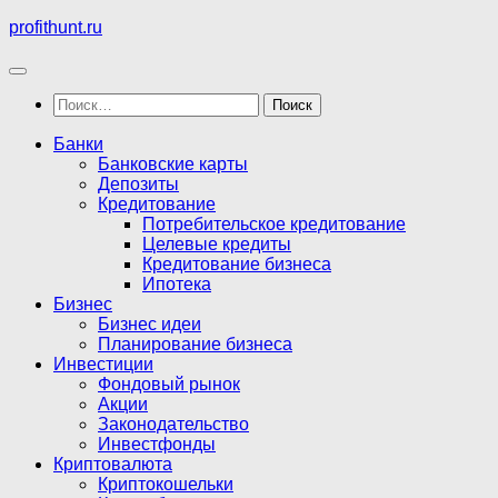
Перейти
profithunt.ru
к
содержимому
Найти:
Банки
Банковские карты
Депозиты
Кредитование
Потребительское кредитование
Целевые кредиты
Кредитование бизнеса
Ипотека
Бизнес
Бизнес идеи
Планирование бизнеса
Инвестиции
Фондовый рынок
Акции
Законодательство
Инвестфонды
Криптовалюта
Криптокошельки