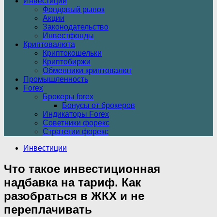
Инвестиции
Фондовый рынок
Акции
Законодательство
Инвестфонды
Криптовалюта
Криптокошельки
Криптобиржи
Обменники криптовалют
Промышленность
Forex
Брокеры forex
Бонусы от брокеров
Индикаторы Forex
Советники форекс
Стратегии форекс
Инвестиции
Что такое инвестиционная
надбавка на тариф. Как
разобраться в ЖКХ и не
переплачивать