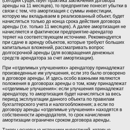
(сегодня существует практика заключения договора
аренды на 11 месяцев), то предприятие понесет убытки в
связи с тем, что амортизация с суммы инвестиции,
которую мы вкладываем в реализованный объект, будет
начисляться только до конца срока действия договора
аренды (т.е. только 11 месяцев). А далее амортизация не
начисляется и фактически предприятие-арендатор
теряет на соответствующем источнике. Рекомендуется
при сдаче в аренду объектов, которые требуют больших
капитальных вложений, рассматривать вопрос
долгосрочной аренды (для возвращения денежных
средств арендатора за счет амортизации).
При «отделимых улучшениях» арендатору принадлежат
произведенные им улучшения, если это было оговорено
в договоре аренды. И здесь особо важными являются
положения в договорах аренды о том, кому принадлежат
«отделимые улучшения»: если улучшения принадлежат
арендатору, то амортизация будет начисляться за весь
период эксплуатации данного объекта по правилам
бухгалтерского учета и налогообложения; а если по
договору аренды «отделимые улучшения» находятся в
собственности арендодателя, то срок начисления
амортизации ограничен сроком договора аренды.
Таковы основные источники инвестиций, которые