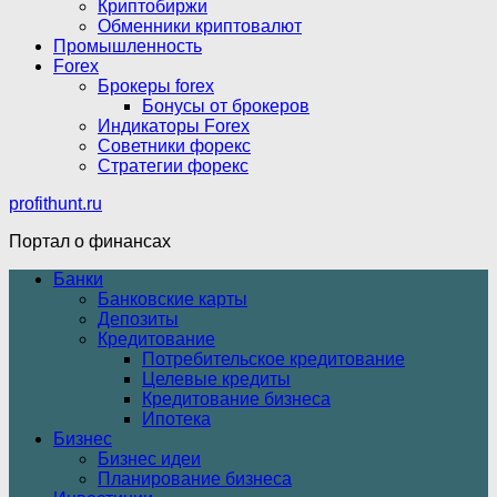
Криптобиржи
Обменники криптовалют
Промышленность
Forex
Брокеры forex
Бонусы от брокеров
Индикаторы Forex
Советники форекс
Стратегии форекс
profithunt.ru
Портал о финансах
Банки
Банковские карты
Депозиты
Кредитование
Потребительское кредитование
Целевые кредиты
Кредитование бизнеса
Ипотека
Бизнес
Бизнес идеи
Планирование бизнеса