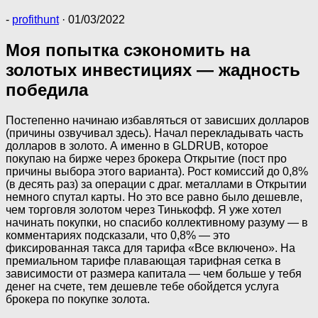
-
profithunt
·
01/03/2022
Моя попытка сэкономить на
золотых инвестициях — жадность
победила
Постепенно начинаю избавляться от зависших долларов
(причины озвучивал здесь). Начал перекладывать часть
долларов в золото. А именно в GLDRUB, которое
покупаю на бирже через брокера Открытие (пост про
причины выбора этого варианта). Рост комиссий до 0,8%
(в десять раз) за операции с драг. металлами в Открытии
немного спутал карты. Но это все равно было дешевле,
чем торговля золотом через Тинькофф. Я уже хотел
начинать покупки, но спасибо коллективному разуму — в
комментариях подсказали, что 0,8% — это
фиксированная такса для тарифа «Все включено». На
премиальном тарифе плавающая тарифная сетка в
зависимости от размера капитала — чем больше у тебя
денег на счете, тем дешевле тебе обойдется услуга
брокера по покупке золота.