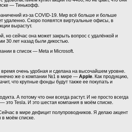
писке — Тинькофф.
аничений из-за COVID-19. Мир всё больше и больше
ет удаленно. Скоро появятся виртуальные офисы, в
кции вырастут.
й, но сейчас она может закрыть вопрос с удалёнкой и
ми 30 лет назад были дикостью.
нии в список — Meta и Microsoft.
же время очень удобная и сделана на высочайшем уровне.
 Конечно же о компании №1 в мире —
Apple
. Как продукцию,
начит, что крупные фонды будут также ее покупать и
укта. А потому что они всегда растут. И не просто всегда
 — это Tesla. И это шестая компания в моём списке.
 Сейчас в мире дефицит полупроводников. Я делаю акцент
я в моём списке.