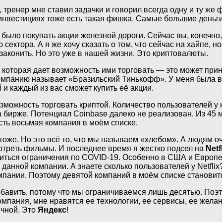
 тренер мне ставил задачки и говорил всегда одну и ту же
 инвестициях тоже есть такая фишка. Самые большие деньги
 было покупать акции железной дороги. Сейчас вы, конечно
сектора. А я же хочу сказать о том, что сейчас на хайпе, но
узаконить. Но это уже в нашей жизни. Это криптовалюты.
и, которая дает возможность ими торговать — это может пр
мпанию называет «Бразильский Тинькофф». У меня была возм
 и каждый из вас сможет купить её акции.
возможность торговать криптой. Количество пользователей у
на бирже. Потенциал Coinbase далеко не реализован. Из 45
сть восьмая компания в моём списке.
тоже. Но это всё то, что мы называем «хлебом». А людям 
мотреть фильмы. И последнее время я жестко подсел на
Netf
иться ограничения по COVID-19. Особенно в США и Европе, т
данной компании. А знаете сколько пользователей у Netflix
пании. Поэтому девятой компаний в моём списке становится
обавить, потому что мы ограничиваемся лишь десятью. По
омпания, мне нравятся ее технологии, ее сервисы, ее желан
ичной. Это
Яндекс
!