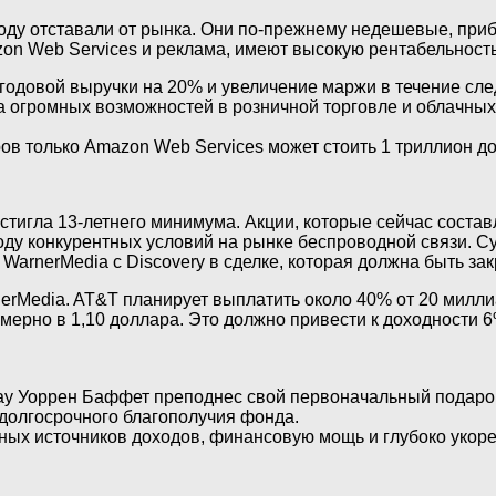
оду отставали от рынка. Они по-прежнему недешевые, приб
n Web Services и реклама, имеют высокую рентабельность
годовой выручки на 20% и увеличение маржи в течение сле
а огромных возможностей в розничной торговле и облачных
в только Amazon Web Services может стоить 1 триллион д
остигла 13-летнего минимума. Акции, которые сейчас состав
ду конкурентных условий на рынке беспроводной связи. Сут
WarnerMedia с Discovery в сделке, которая должна быть зак
erMedia. AT&T планирует выплатить около 40% от 20 милл
мерно в 1,10 доллара. Это должно привести к доходности 6%
way Уоррен Баффет преподнес свой первоначальный подарок
долгосрочного благополучия фонда.
х источников доходов, финансовую мощь и глубоко укорен