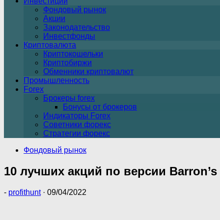
Инвестиции
Фондовый рынок
Акции
Законодательство
Инвестфонды
Криптовалюта
Криптокошельки
Криптобиржи
Обменники криптовалют
Промышленность
Forex
Брокеры forex
Бонусы от брокеров
Индикаторы Forex
Советники форекс
Стратегии форекс
Фондовый рынок
10 лучших акций по версии Barron’s 
-
profithunt
·
09/04/2022