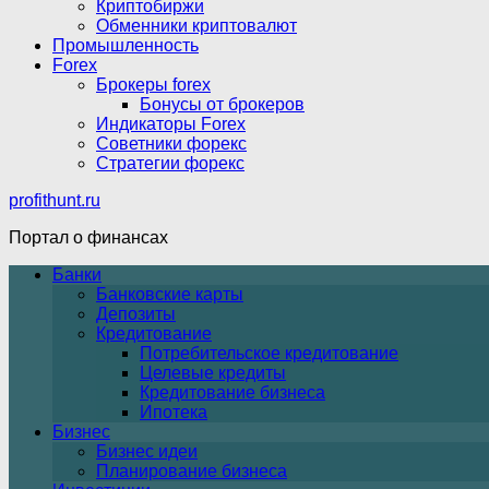
Криптобиржи
Обменники криптовалют
Промышленность
Forex
Брокеры forex
Бонусы от брокеров
Индикаторы Forex
Советники форекс
Стратегии форекс
profithunt.ru
Портал о финансах
Банки
Банковские карты
Депозиты
Кредитование
Потребительское кредитование
Целевые кредиты
Кредитование бизнеса
Ипотека
Бизнес
Бизнес идеи
Планирование бизнеса