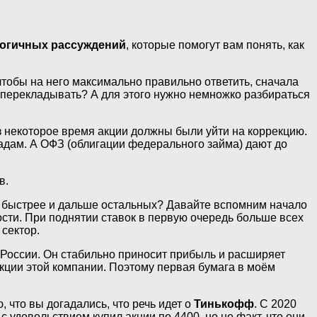
логичных рассуждений
, которые помогут вам понять, как
 чтобы на него максимально правильно ответить, сначала
да перекладывать? А для этого нужно немножко разбираться
з некоторое время акции должны были уйти на коррекцию.
ладам. А ОФЗ (облигации федерального займа) дают до
в.
сти быстрее и дальше остальных? Давайте вспомним начало
ости. При поднятии ставок в первую очередь больше всех
 сектор.
 России. Он стабильно приносит прибыль и расширяет
акции этой компании. Поэтому первая бумага в моём
 что вы догадались, что речь идет о
Тинькофф
. C 2020
 удовольствием купил акции по 4400, но не факт, что они