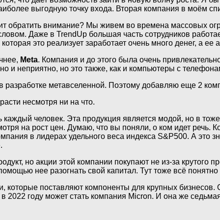
наиболее выгодную точку входа. Вторая компания в моём с
ит обратить внимание? Мы живем во времена массовых огр
словом. Даже в TrendUp большая часть сотрудников работа
которая это реализует заработает очень много денег, а ее а
очнее,
Meta
. Компания и до этого была очень привлекательно
но и неприятно, но это также, как и компьютеры с телефона
в разработке метавселенной. Поэтому добавляю еще 2 компа
расти несмотря ни на что.
ть каждый человек. Эта продукция является модой, но в то
отря на рост цен. Думаю, что вы поняли, о ком идет речь.
компания в лидерах удельного веса индекса S&P500. А это з
.
укт, но акции этой компании покупают не из-за крутого прод
 помощью нее разогнать свой капитал. Тут тоже всё понятно
ии, которые поставляют компоненты для крупных бизнесов.
 в 2022 году может стать компания Micron. И она же седьма