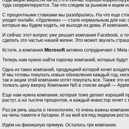
туда скорректируются. Так что следим за рынком и ищем 
С процентными ставками мы разобрались. На что еще сто
уходит онлайн. «Удаленка» — стало нормальным для нас 
которые мы будем ходить, не выходя из дома. И компания, 
И сейчас этот вопрос уже решает компания Facebook, а т
сделать это частью нашей жизни. Это может звучать страш
Кстати, а компания
Microsoft
активно сотрудничает с Meta 
Теперь нам нужно найти парочку компаний, которые будут 
Одна из таких компаний, продукцией которой хочет владе
И мы готовы покупать новые обновления каждый год, несм
так и акции этой компании хотят покупать все. Также это 
толкать цену вверху. Компания №5 в списке акций — Apple
Еще нам нужна компания, которая тоже делает хороший прод
растут, а на тысячи процентов, и каждый инвестор хочет с
Раз уж речь зашла о технологиях, то очень важны компан
на чипы памяти и батареи. И на мой взгляд лидером роста
Идём на финишную прямую. Осталось три компании.