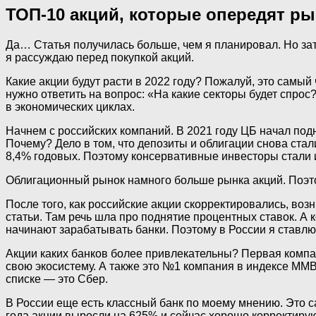
ТОП-10 акций, которые опередят ры
Да… Статья получилась больше, чем я планировал. Но зат
я рассуждаю перед покупкой акций.
Какие акции будут расти в 2022 году? Пожалуй, это самый
нужно ответить на вопрос: «На какие секторы будет спрос
в экономических циклах.
Начнем с российских компаний. В 2021 году ЦБ начал под
Почему? Дело в том, что депозиты и облигации снова ста
8,4% годовых. Поэтому консервативные инвесторы стали и
Облигационный рынок намного больше рынка акций. Поэт
После того, как российские акции скорректировались, воз
статьи. Там речь шла про поднятие процентных ставок. А 
начинают зарабатывать банки. Поэтому в России я ставлю н
Акции каких банков более привлекательны? Первая компа
свою экосистему. А также это №1 компания в индексе ММВ
списке — это Сбер.
В России еще есть классный банк по моему мнению. Это с
года акции выросли на 625% и сейчас хорошо корректируютс