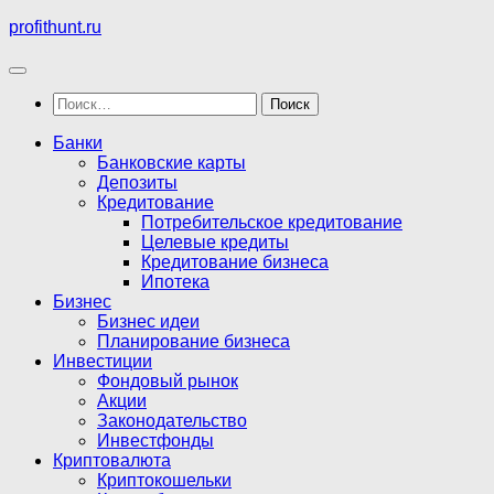
Перейти
profithunt.ru
к
содержимому
Найти:
Банки
Банковские карты
Депозиты
Кредитование
Потребительское кредитование
Целевые кредиты
Кредитование бизнеса
Ипотека
Бизнес
Бизнес идеи
Планирование бизнеса
Инвестиции
Фондовый рынок
Акции
Законодательство
Инвестфонды
Криптовалюта
Криптокошельки