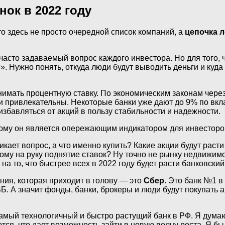
нок в 2022 году
о здесь не просто очередной список компаний, а
цепочка 
 часто задаваемый вопрос каждого инвестора. Но для того,
?». Нужно понять, откуда люди будут выводить деньги и ку
нимать процентную ставку. По экономическим законам чере
ли привлекательны. Некоторые банки уже дают до 9% по вк
збавляться от акций в пользу стабильности и надежности.
ому он является опережающим индикатором для инвесторо
никает вопрос, а что именно купить? Какие акции будут ра
кому на руку поднятие ставок? Ну точно не рынку недвижим
а то, что быстрее всех в 2022 году будет расти банковский
ния, которая приходит в голову — это
Сбер
. Это банк №1 в
Б. А значит фонды, банки, брокеры и люди будут покупать 
амый технологичный и быстро растущий банк в РФ. Я думаю,
я, что дает возможность зайти в новую волну роста. Я бы с