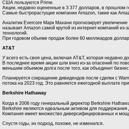
США пользуются Prime.
Акции, недавно оцененные в 3 377 долларов, в прошлом г
Самые быстрорастущие компании Amazon, такие как Amazo
Аналитик Evercore Марк Махани прогнозирует увеличение 
называет Amazon самой крутой из интернет-компаний из-з
технологий.
При годовом объеме продаж более 60 миллиардов долларо
AT&T
У всего есть своя цена, включая AT&T, которая недавно д
В последнее время акции шли вниз из-за опасений по пово
меньшим объемом долга после того, как объединит бизнес 
Планируется сокращение дивидендов после сделки с Warn
потока на 2023 год. Это равняется ежегодной выплате при
Berkshire Hathaway
Когда в 2006 году генеральный директор Berkshire Hatha
Berkshire являются идеальным активом для поддержания 
Компания имеет множество диверсифицированных и мощны
Спустя годы, их подход, похоже, не изменился.