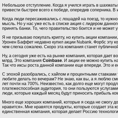
Небольшое отступление. Когда я учился играть в шахматы,
привести быстрее всего к победе, опередив соперника. В
Когда люди пересаживались с лошадей на поезд, то нужно
мысль. Но у нас уже есть в списке акция с лидером данного 
принять банки. То, чего правительство боится и не может 
Я не призываю покупать крипту, но купить акции компани
Уронен Баффет недавно купил акции Nubank. Форбс эту ко
чем слегка сожалею. Скоро эта компания станет публичной
Ну, а сегодня уже есть на рынке компания, которая дает 
млрд. Это компания
Coinbase
. И акции ее можно купить 
Так что иксы роста данной компании еще впереди. Это и е
С эпохой разобрались, с хайпом и процентными ставками 
любите делать по вечерам? Не знаю, как вы, а я люблю с
лет почти на 700%. Неизвестно, как долго еще могут продл
платежеспособная аудитория, то они пользуются услугами 
люди, которые каждый месяц будут приносить прибыль ком
Много еще хороших компаний, которые я сюда не смогу д
нравится». Мне нравятся продукты, которые создает эта к
единственная компания, которая делает Россию технолог