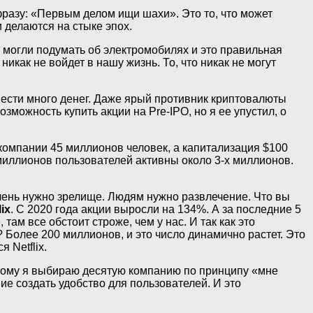
 фразу: «Первым делом ищи шахи». Это то, что может
 делаются на стыке эпох.
, могли подумать об электромобилях и это правильная
 никак не войдет в нашу жизнь. То, что никак не могут
инести много денег. Даже ярый противник криптовалюты
ожность купить акции на Pre-IPO, но я ее упустил, о
 компании 45 миллионов человек, а капитализация $100
 миллионов пользователей активны около 3-х миллионов.
очень нужно зрелище. Людям нужно развлечение. Что вы
lix
. С 2020 года акции выросли на 134%. А за последние 5
ам все обстоит строже, чем у нас. И так как это
? Более 200 миллионов, и это число динамично растет. Это
 Netflix.
этому я выбираю десятую компанию по принципу «мне
ие создать удобство для пользователей. И это