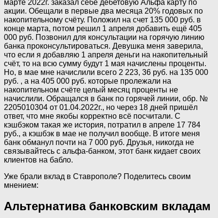
марте 2022г. заказал себе дебетовую Альфа карту по
акции. Обещали в первые два месяца 20% годовых по
накопительному счёту. Положил на счет 135 000 руб. в
конце марта, потом решил 1 апреля добавить ещё 405
000 руб. Позвонил для консультации на горячую линию
банка проконсультироваться. Девушка меня заверила,
что если я добавляю 1 апреля деньги на накопительный
счёт, то на всю сумму будут 1 мая начислены проценты.
Но, в мае мне начислили всего 2 223, 36 руб. на 135 000
руб. , а на 405 000 руб. которые пролежали на
накопительном счёте целый месяц проценты не
начислили. Обращался в банк по горячей линии, обр. №
2205010304 от 01.04.2022г., но через 18 дней пришёл
ответ, что мне якобы корректно всё посчитали. С
кэшбэком такая же история, потратил в апреле 17 784
руб., а кэшбэк в мае не получил вообще. В итоге меня
банк обманул почти на 7 000 руб. Друзья, никогда не
связывайтесь с альфа-банком, этот банк кидает своих
клиентов на бабло.
Уже брали вклад в Ставрополе? Поделитесь своим
мнением:
Альтернатива банковским вкладам