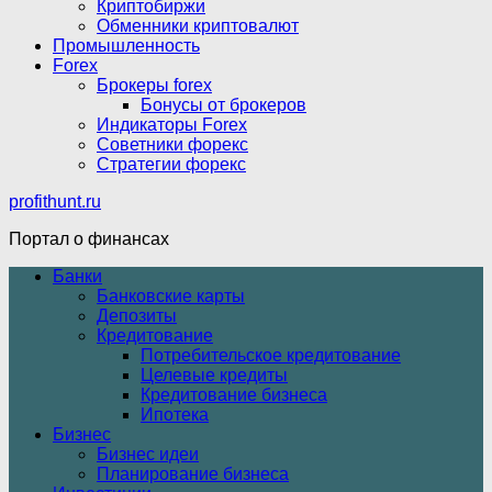
Криптобиржи
Обменники криптовалют
Промышленность
Forex
Брокеры forex
Бонусы от брокеров
Индикаторы Forex
Советники форекс
Стратегии форекс
profithunt.ru
Портал о финансах
Банки
Банковские карты
Депозиты
Кредитование
Потребительское кредитование
Целевые кредиты
Кредитование бизнеса
Ипотека
Бизнес
Бизнес идеи
Планирование бизнеса