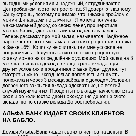
выгодными условиями и надёжный, сотрудничают с
Центробанком, а это не просто так. Я доверяю главному
банку страны, поэтому понимаю, что никаких проблем с
моими финансами не случится. Я хотела получить
максимальный доход со своих денег, прошерстила
многие банки, здесь всё таки выгоднее отказалось.
Теперь расскажу про мой вклад, называется Надёжное
партнёрство, по нему самая высокая процентная ставка
в банке 16%. Копилку не считаю, там мне условия не
понравились. Получить такую высокую процентную
ставку можно на определённых условиях. Мой вклад на 3
месяца, выплата дохода в конце срока вклада, при
других условиях и процентная ставка будет другая, тут
смотреть нужно. Вклад нельзя пополнять и снимать,
положила и через 3 месяца забрала с доходом. Условия
досрочного закрытия вклада адекватные, на всякий
случай изучила и их. Проценты по вкладу начисляются за
реальное количества дней нахождения денег на счете
вклада, но по ставке вклада До востребования.
АЛЬФА-БАНК КИДАЕТ СВОИХ КЛИЕНТОВ
НА БАБЛО.
Друзья Альфа-Банк кидает своих клиентов на деньги. В