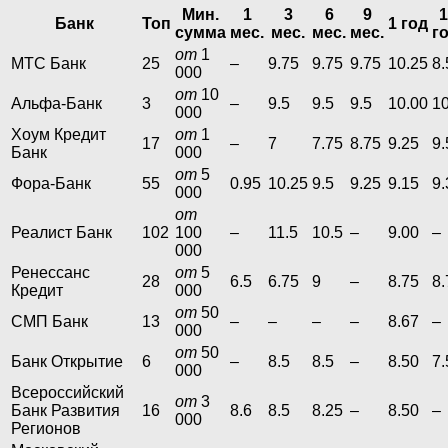
Мин.
1
3
6
9
1
Банк
Топ
1 год
сумма
мес.
мес.
мес.
мес.
г
от
1
МТС Банк
25
–
9.75
9.75
9.75
10.25
8.
000
от
10
Альфа-Банк
3
–
9.5
9.5
9.5
10.00
1
000
Хоум Кредит
от
1
17
–
7
7.75
8.75
9.25
9.
Банк
000
от
5
Фора-Банк
55
0.95
10.25
9.5
9.25
9.15
9.
000
от
Реалист Банк
102
100
–
11.5
10.5
–
9.00
–
000
Ренессанс
от
5
28
6.5
6.75
9
–
8.75
8.
Кредит
000
от
50
СМП Банк
13
–
–
–
–
8.67
–
000
от
50
Банк Открытие
6
–
8.5
8.5
–
8.50
7.
000
Всероссийский
от
3
Банк Развития
16
8.6
8.5
8.25
–
8.50
–
000
Регионов