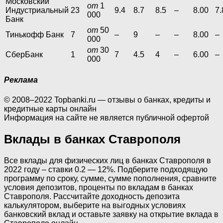
Московский
от
1
Индустриальный
23
9.4
8.7
8.5
–
8.00
7.
000
Банк
от
50
Тинькофф Банк
7
–
9
–
–
8.00
–
000
от
30
СберБанк
1
7
4.5
4
–
6.00
–
000
Реклама
© 2008–2022 Topbanki.ru — отзывы о банках, кредиты и
кредитные карты онлайн
Информация на сайте не является публичной офертой
Вклады в банках Ставрополя
Все вклады для физических лиц в банках Ставрополя в
2022 году – ставки 0.2 — 12%. Подберите подходящую
программу по сроку, сумме, суммe пополнения, сравните
условия депозитов, проценты по вкладам в банках
Ставрополя. Рассчитайте доходность депозита
калькулятором, выберите на выгодных условиях
банковский вклад и оставьте заявку на открытие вклада в