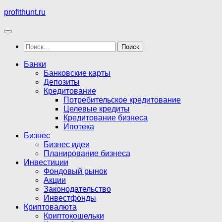
Перейти
profithunt.ru
к
содержимому
Найти:
Банки
Банковские карты
Депозиты
Кредитование
Потребительское кредитование
Целевые кредиты
Кредитование бизнеса
Ипотека
Бизнес
Бизнес идеи
Планирование бизнеса
Инвестиции
Фондовый рынок
Акции
Законодательство
Инвестфонды
Криптовалюта
Криптокошельки