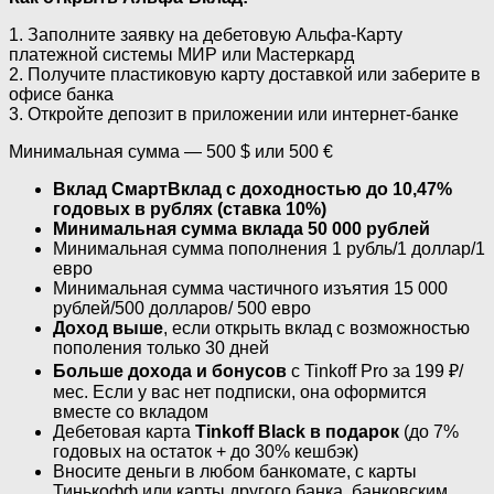
1. Заполните заявку на дебетовую Альфа-Карту
платежной системы МИР или Мастеркард
2. Получите пластиковую карту доставкой или заберите в
офисе банка
3. Откройте депозит в приложении или интернет-банке
Минимальная сумма — 500 $ или 500 €
Вклад СмартВклад с доходностью до 10,47%
годовых в рублях (ставка 10%)
Минимальная сумма вклада 50 000 рублей
Минимальная сумма пополнения 1 рубль/1 доллар/1
евро
Минимальная сумма частичного изъятия 15 000
рублей/500 долларов/ 500 евро
Доход выше
, если открыть вклад с возможностью
пополения только 30 дней
Больше дохода и бонусов
с Tinkoff Pro за 199 ₽/
мес. Если у вас нет подписки, она оформится
вместе со вкладом
Дебетовая карта
Tinkoff Black в подарок
(до 7%
годовых на остаток + до 30% кешбэк)
Вносите деньги в любом банкомате, с карты
Тинькофф или карты другого банка, банковским