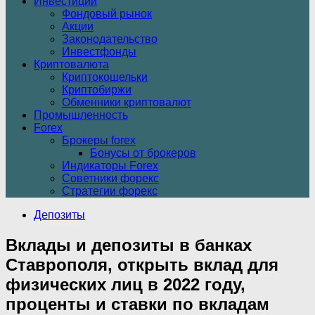
Инвестиции
Фондовый рынок
Акции
Законодательство
Инвестфонды
Криптовалюта
Криптокошельки
Криптобиржи
Обменники криптовалют
Промышленность
Forex
Брокеры forex
Бонусы от брокеров
Индикаторы Forex
Советники форекс
Стратегии форекс
Депозиты
Вклады и депозиты в банках
Ставрополя, открыть вклад для
физических лиц в 2022 году,
проценты и ставки по вкладам