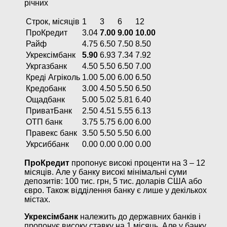
річних
Строк, місяців
1
3
6
12
ПроКредит
3.04
7.00
9.00
10.00
Райф
4.75
6.50
7.50
8.50
Укрексімбанк
5.90
6.93
7.34
7.92
Укргазбанк
4.50
5.50
6.50
7.00
Креді Агріколь
1.00
5.00
6.00
6.50
Кредобанк
3.00
4.50
5.50
6.50
Ощадбанк
5.00
5.02
5.81
6.40
ПриватБанк
2.50
4.51
5.55
6.13
ОТП банк
3.75
5.75
6.00
6.00
Правекс банк
3.50
5.50
5.50
6.00
Укрсиббанк
0.00
0.00
0.00
0.00
ПроКредит
пропонує високі проценти на 3 – 12
місяців. Але у банку високі мінімальні суми
депозитів: 100 тис. грн, 5 тис. доларів США або
євро. Також відділення банку є лише у декількох
містах.
Укрексімбанк
належить до державних банків і
пропонує високу ставку на 1 місяць. Але у банку