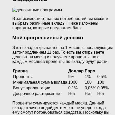
В зависимости от ваших потребностей вы можете
выбрать различные вклады. Ниже изложены
варианты, которые предлагает банк.
Мой прогрессивный депозит
Этот вклад открывается на 1 месяц, с последующим
авто-продлением 11 раз. То есть вы открываете
депозит на месяц и получаете проценты, но с
каждым месяцев проценты по вкладу будут расти.
Гривна
Доллар
Евро
Проценты
9%
1%
0,5%
Минимальная сумма вклада
1000
100
100
Бонус пролонгации
0,1%
0,05%
0,05%
Досрочное расторжение
Нет
Нет
Нет
Проценты суммируются каждый месяц. Данный
вклад отлично подойдет тем, кто не уверен когда
ему смогут потребоваться средства. Поскольку вы