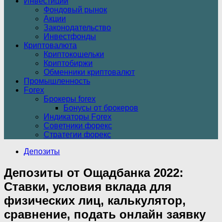
Инвестиции
Фондовый рынок
Акции
Законодательство
Инвестфонды
Криптовалюта
Криптокошельки
Криптобиржи
Обменники криптовалют
Промышленность
Forex
Брокеры forex
Бонусы от брокеров
Индикаторы Forex
Советники форекс
Стратегии форекс
Депозиты
Депозиты от Ощадбанка 2022:
Ставки, условия вклада для
физических лиц, калькулятор,
сравнение, подать онлайн заявку