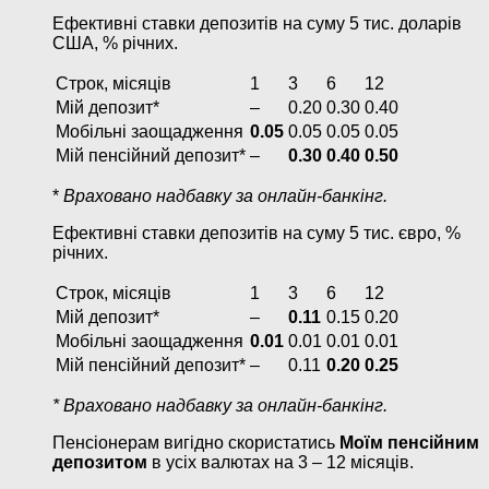
Ефективні ставки депозитів на суму 5 тис. доларів
США, % річних.
Строк, місяців
1
3
6
12
Мій депозит*
–
0.20
0.30
0.40
Мобільні заощадження
0.05
0.05
0.05
0.05
Мій пенсійний депозит*
–
0.30
0.40
0.50
*
Враховано надбавку за онлайн-банкінг.
Ефективні ставки депозитів на суму 5 тис. євро, %
річних.
Строк, місяців
1
3
6
12
Мій депозит*
–
0.11
0.15
0.20
Мобільні заощадження
0.01
0.01
0.01
0.01
Мій пенсійний депозит*
–
0.11
0.20
0.25
* Враховано надбавку за онлайн-банкінг.
Пенсіонерам вигідно скористатись
Моїм пенсійним
депозитом
в усіх валютах на 3 – 12 місяців.