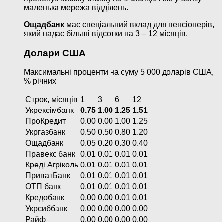
маленька мережа відділень.
Ощадбанк
має спеціальний вклад для пенсіонерів,
який надає більші відсотки на 3 – 12 місяців.
Долари США
Максимальні проценти на суму 5 000 доларів США,
% річних
Строк, місяців
1
3
6
12
Укрексімбанк
0.75
1.00
1.25
1.51
ПроКредит
0.00
0.00
1.00
1.25
Укргазбанк
0.50
0.50
0.80
1.20
Ощадбанк
0.05
0.20
0.30
0.40
Правекс банк
0.01
0.01
0.01
0.01
Креді Агріколь
0.01
0.01
0.01
0.01
ПриватБанк
0.01
0.01
0.01
0.01
ОТП банк
0.01
0.01
0.01
0.01
Кредобанк
0.00
0.00
0.01
0.01
Укрсиббанк
0.00
0.00
0.00
0.00
Райф
0.00
0.00
0.00
0.00