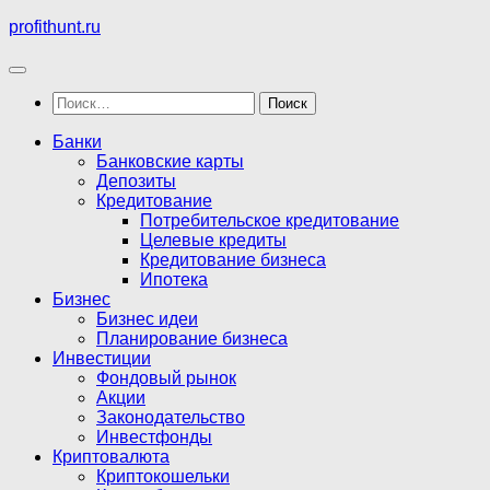
Перейти
profithunt.ru
к
содержимому
Найти:
Банки
Банковские карты
Депозиты
Кредитование
Потребительское кредитование
Целевые кредиты
Кредитование бизнеса
Ипотека
Бизнес
Бизнес идеи
Планирование бизнеса
Инвестиции
Фондовый рынок
Акции
Законодательство
Инвестфонды
Криптовалюта
Криптокошельки