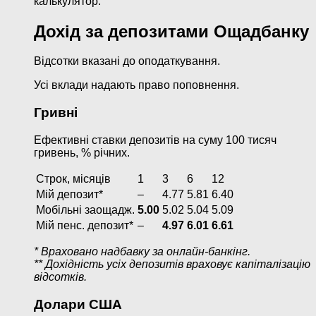
калькулятор.
Дохід за депозитами Ощадбанку
Відсотки вказані до оподаткування.
Усі вклади надають право поповнення.
Гривні
Ефективні ставки депозитів на суму 100 тисяч
гривень, % річних.
Строк, місяців
1
3
6
12
Мій депозит*
–
4.77
5.81
6.40
Мобільні заощадж.
5.00
5.02
5.04
5.09
Мій пенс. депозит*
–
4.97
6.01
6.61
* Враховано надбавку за онлайн-банкінг.
** Дохідність усіх депозитів враховує капіталізацію
відсотків.
Долари США