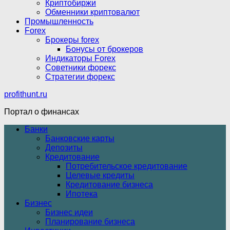
Криптобиржи
Обменники криптовалют
Промышленность
Forex
Брокеры forex
Бонусы от брокеров
Индикаторы Forex
Советники форекс
Стратегии форекс
profithunt.ru
Портал о финансах
Банки
Банковские карты
Депозиты
Кредитование
Потребительское кредитование
Целевые кредиты
Кредитование бизнеса
Ипотека
Бизнес
Бизнес идеи
Планирование бизнеса