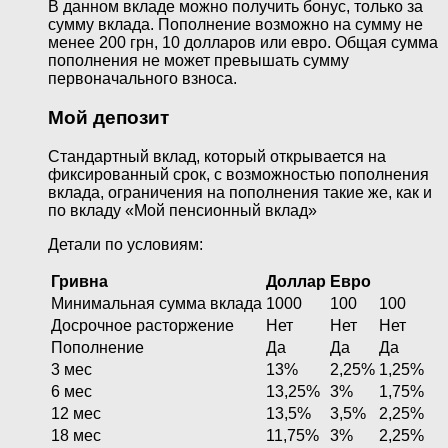
В данном вкладе можно получить бонус, только за
сумму вклада. Пополнение возможно на сумму не
менее 200 грн, 10 долларов или евро. Общая сумма
пополнения не может превышать сумму
первоначального взноса.
Мой депозит
Стандартный вклад, который открывается на
фиксированный срок, с возможностью пополнения
вклада, ограничения на пополнения такие же, как и
по вкладу «Мой пенсионный вклад»
Детали по условиям:
Гривна
Доллар
Евро
Минимальная сумма вклада
1000
100
100
Досрочное расторжение
Нет
Нет
Нет
Пополнение
Да
Да
Да
3 мес
13%
2,25%
1,25%
6 мес
13,25%
3%
1,75%
12 мес
13,5%
3,5%
2,25%
18 мес
11,75%
3%
2,25%