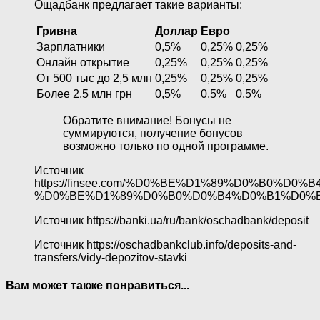
Ощадбанк предлагает такие варианты:
Гривна
Доллар
Евро
Зарплатники
0,5%
0,25%
0,25%
Онлайн открытие
0,25%
0,25%
0,25%
От 500 тыс до 2,5 млн
0,25%
0,25%
0,25%
Более 2,5 млн грн
0,5%
0,5%
0,5%
Обратите внимание! Бонусы не
суммируются, получение бонусов
возможно только по одной программе.
Источник
https://finsee.com/%D0%BE%D1%89%D0%B0
%D0%BE%D1%89%D0%B0%D0%B4%D0%B1%D0%B
Источник
https://banki.ua/ru/bank/oschadbank/deposit
Источник
https://oschadbankclub.info/deposits-and-
transfers/vidy-depozitov-stavki
Вам может также понравиться...