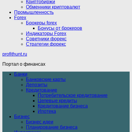
Криптобиржи
Обменники криптовалют
Промышленность
Forex
Брокеры forex
Бонусы от брокеров
Индикаторы Forex
Советники форекс
Стратегии форекс
profithunt.ru
Портал о финансах
Банки
Банковские карты
Депозиты
Кредитование
Потребительское кредитование
Целевые кредиты
Кредитование бизнеса
Ипотека
Бизнес
Бизнес идеи
Планирование бизнеса