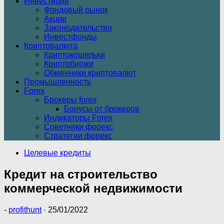
Инвестиции
Фондовый рынок
Акции
Законодательство
Инвестфонды
Криптовалюта
Криптокошельки
Криптобиржи
Обменники криптовалют
Промышленность
Forex
Брокеры forex
Бонусы от брокеров
Индикаторы Forex
Советники форекс
Стратегии форекс
Целевые кредиты
Кредит на строительство
коммерческой недвижимости
-
profithunt
·
25/01/2022