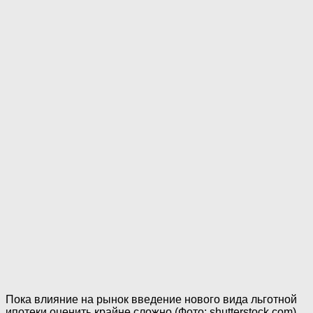
Пока влияние на рынок введение нового вида льготной
ипотеки оценить крайне сложно (Фото: shutterstock.com)