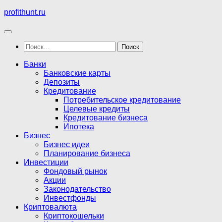
Перейти
profithunt.ru
к
содержимому
Найти:
Банки
Банковские карты
Депозиты
Кредитование
Потребительское кредитование
Целевые кредиты
Кредитование бизнеса
Ипотека
Бизнес
Бизнес идеи
Планирование бизнеса
Инвестиции
Фондовый рынок
Акции
Законодательство
Инвестфонды
Криптовалюта
Криптокошельки