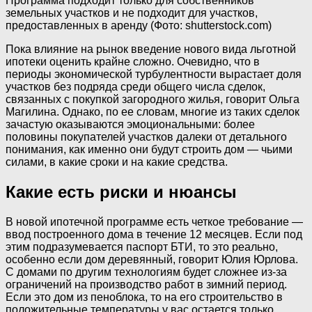
Программа подходит только для собственников
земельных участков и не подходит для участков,
предоставленных в аренду (Фото: shutterstock.com)
Пока влияние на рынок введение нового вида льготной
ипотеки оценить крайне сложно. Очевидно, что в
периоды экономической турбулентности вырастает доля
участков без подряда среди общего числа сделок,
связанных с покупкой загородного жилья, говорит Ольга
Магилина. Однако, по ее словам, многие из таких сделок
зачастую оказываются эмоциональными: более
половины покупателей участков далеки от детального
понимания, как именно они будут строить дом — чьими
силами, в какие сроки и на какие средства.
Какие есть риски и нюансы
В новой ипотечной программе есть четкое требование —
ввод построенного дома в течение 12 месяцев. Если под
этим подразумевается паспорт БТИ, то это реально,
особенно если дом деревянный, говорит Юлия Юрлова.
С домами по другим технологиям будет сложнее из-за
ограничений на производство работ в зимний период.
Если это дом из пеноблока, то на его строительство в
положительные температуры у вас остается только