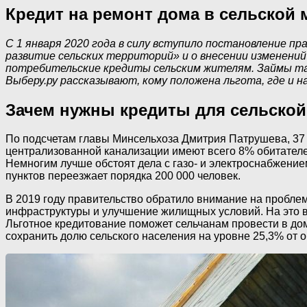
Кредит на ремонт дома в сельской 
С 1 января 2020 года в силу вступило постановление 
развитие сельских территорий» и о внесении изменени
потребительские кредиты сельским жителям. Займы та
Выберу.ру рассказывают, кому положена льгота, где и 
Зачем нужны кредиты для сельской
По подсчетам главы Минсельхоза Дмитрия Патрушева, 37 м
централизованной канализации имеют всего 8% обитателей
Немногим лучше обстоят дела с газо- и электроснабжение
пунктов переезжает порядка 200 000 человек.
В 2019 году правительство обратило внимание на пробле
инфраструктуры и улучшение жилищных условий. На это в
Льготное кредитование поможет сельчанам провести в дом
сохранить долю сельского населения на уровне 25,3% от 