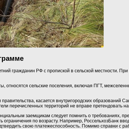
ограмме
ий гражданин РФ с пропиской в сельской местности. При э
ты, относятся сельские поселения, включая ПГТ, межселенн
 правительства, касается внутригородских образований Са
тели перечисленных территорий не вправе претендовать на
отенциальным заемщикам следует помнить о требованиях, 
ть ограничения по возрасту. Например, РоссельхозБанк ввод
подтвердить свою платежеспособность. Помимо справки с р