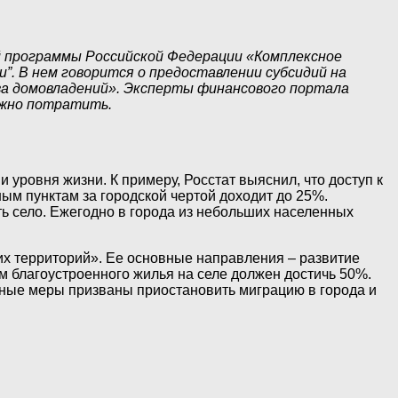
ой программы Российской Федерации «Комплексное
”. В нем говорится о предоставлении субсидий на
ва домовладений». Эксперты финансового портала
можно потратить.
ровня жизни. К примеру, Росстат выяснил, что доступ к
ым пунктам за городской чертой доходит до 25%.
ть село. Ежегодно в города из небольших населенных
их территорий». Ее основные направления – развитие
м благоустроенного жилья на селе должен достичь 50%.
обные меры призваны приостановить миграцию в города и