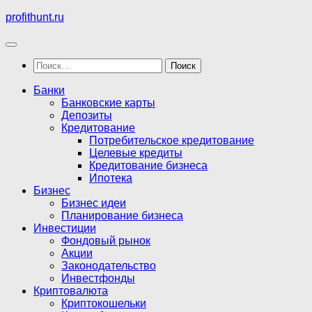
Перейти
profithunt.ru
к
содержимому
Найти:
Банки
Банковские карты
Депозиты
Кредитование
Потребительское кредитование
Целевые кредиты
Кредитование бизнеса
Ипотека
Бизнес
Бизнес идеи
Планирование бизнеса
Инвестиции
Фондовый рынок
Акции
Законодательство
Инвестфонды
Криптовалюта
Криптокошельки