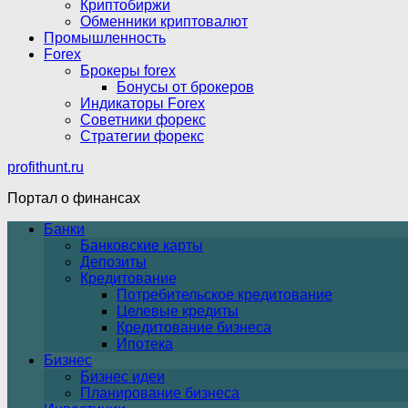
Криптобиржи
Обменники криптовалют
Промышленность
Forex
Брокеры forex
Бонусы от брокеров
Индикаторы Forex
Советники форекс
Стратегии форекс
profithunt.ru
Портал о финансах
Банки
Банковские карты
Депозиты
Кредитование
Потребительское кредитование
Целевые кредиты
Кредитование бизнеса
Ипотека
Бизнес
Бизнес идеи
Планирование бизнеса