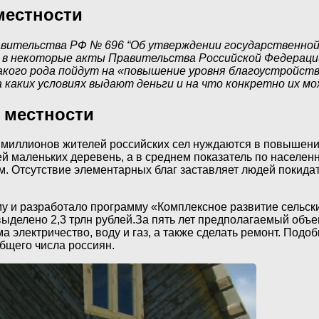
местности
правительства РФ № 696 “Об утверждении государственн
й в некоторые акты Правительства Российской Федерации
кого рода пойдут на «повышение уровня благоустройст
на каких условиях выдают деньги и на что конкретно их 
 местности
иллионов жителей российских сел нуждаются в повышении у
 маленьких деревень, а в среднем показатель по населенн
м. Отсутствие элементарных благ заставляет людей покида
му и разработало программу «Комплексное развитие сельск
ыделено 2,3 трлн рублей.За пять лет предполагаемый объе
а электричество, воду и газ, а также сделать ремонт. Под
общего числа россиян.