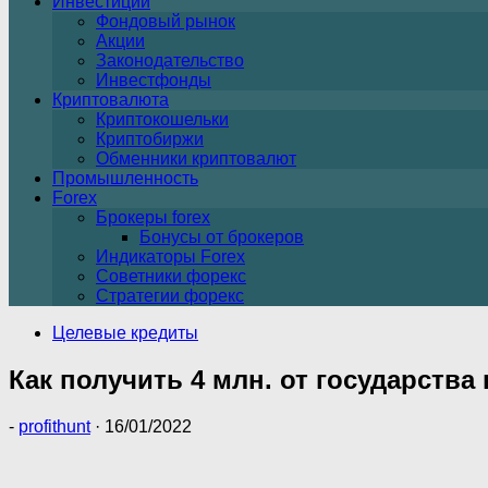
Инвестиции
Фондовый рынок
Акции
Законодательство
Инвестфонды
Криптовалюта
Криптокошельки
Криптобиржи
Обменники криптовалют
Промышленность
Forex
Брокеры forex
Бонусы от брокеров
Индикаторы Forex
Советники форекс
Стратегии форекс
Целевые кредиты
Как получить 4 млн. от государства
-
profithunt
·
16/01/2022