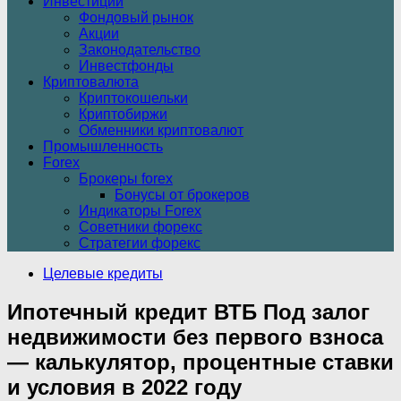
Инвестиции
Фондовый рынок
Акции
Законодательство
Инвестфонды
Криптовалюта
Криптокошельки
Криптобиржи
Обменники криптовалют
Промышленность
Forex
Брокеры forex
Бонусы от брокеров
Индикаторы Forex
Советники форекс
Стратегии форекс
Целевые кредиты
Ипотечный кредит ВТБ Под залог
недвижимости без первого взноса
— калькулятор, процентные ставки
и условия в 2022 году