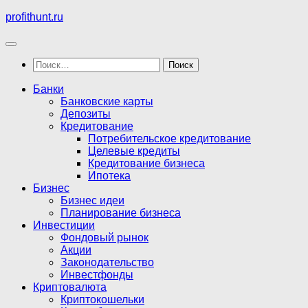
Перейти
profithunt.ru
к
содержимому
Найти:
Банки
Банковские карты
Депозиты
Кредитование
Потребительское кредитование
Целевые кредиты
Кредитование бизнеса
Ипотека
Бизнес
Бизнес идеи
Планирование бизнеса
Инвестиции
Фондовый рынок
Акции
Законодательство
Инвестфонды
Криптовалюта
Криптокошельки