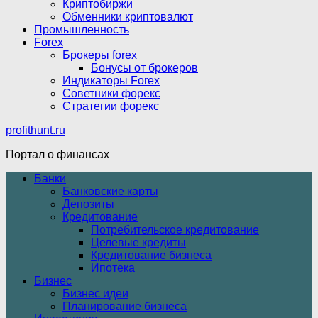
Криптобиржи
Обменники криптовалют
Промышленность
Forex
Брокеры forex
Бонусы от брокеров
Индикаторы Forex
Советники форекс
Стратегии форекс
profithunt.ru
Портал о финансах
Банки
Банковские карты
Депозиты
Кредитование
Потребительское кредитование
Целевые кредиты
Кредитование бизнеса
Ипотека
Бизнес
Бизнес идеи
Планирование бизнеса