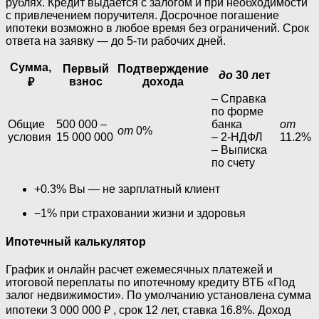
рублях. Кредит выдается с залогом и при необходимости
с привлечением поручителя. Досрочное погашение
ипотеки возможно в любое время без ограничений. Срок
ответа на заявку — до 5-ти рабочих дней.
Сумма,
Первый
Подтверждение
до
30 лет
взнос
дохода
₽
– Справка
по форме
Общие
500 000 –
банка
от
от
0%
условия
15 000 000
– 2-НДФЛ
11.2%
– Выписка
по счету
+0.3% Вы — не зарплатный клиент
−1% при страховании жизни и здоровья
Ипотечный калькулятор
График и онлайн расчет ежемесячных платежей и
итоговой переплаты по ипотечному кредиту ВТБ «Под
залог недвижимости». По умолчанию установлена сумма
ипотеки 3 000 000 ₽ , срок 12 лет, ставка 16.8%. Доход