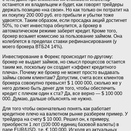
останется их владельцем и будет, как говорят трейдеры
держать позицию «на свои». Но как только он потратит на
их покупку 200 000 руб. его прибыли и убытки тоже
удвоятся. Таким образом, если просадка акций достигнет
50%, то счет инвестора обнулится, а брокер в
автоматическом режиме заберет кредит. Кроме того,
брокер возьмет комиссию за пользование займом. Она
колеблется в пределах ставки рефинансирования (у
моего брокера ВТБ24 14%).
Инвестирование в Форекс происходит по-другому:
брокер не выдает займов, но смысл процессов остается
таким же, поскольку он создает «эффект кредитного
плеча». Почему же брокер не может просто выдавать
займы своим клиентам? Допустим, счета всех клиентов
брокера совокупно превысят $ 1 000 000, сколько же у
него должно быть денег для того, чтобы обеспечить
кредит с плечом один к ста? Да, все верно — $ 100 000
000. Думаю, дальше объяснять не нужно.
Для того чтобы окончательно понять как работает
кредитное плечо на валютном рынке разберем пример. У
трейдера на счету $ 10 000. Решил он, к примеру,
приобрести 1 лот (100 000 единиц базовой валюты) в
паре EUR/USD, т.е. € 100 000. Исходя из актуальных