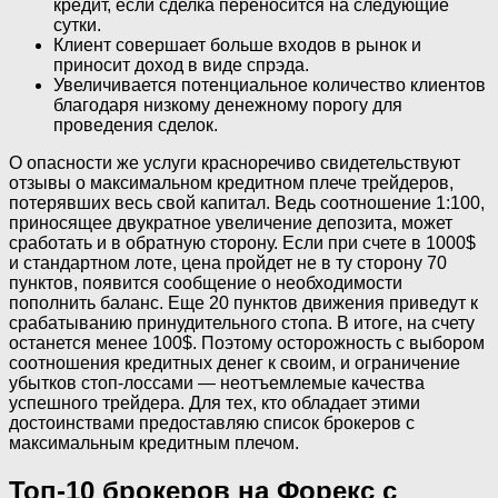
кредит, если сделка переносится на следующие
сутки.
Клиент совершает больше входов в рынок и
приносит доход в виде спрэда.
Увеличивается потенциальное количество клиентов
благодаря низкому денежному порогу для
проведения сделок.
О опасности же услуги красноречиво свидетельствуют
отзывы о максимальном кредитном плече трейдеров,
потерявших весь свой капитал. Ведь соотношение 1:100,
приносящее двукратное увеличение депозита, может
сработать и в обратную сторону. Если при счете в 1000$
и стандартном лоте, цена пройдет не в ту сторону 70
пунктов, появится сообщение о необходимости
пополнить баланс. Еще 20 пунктов движения приведут к
срабатыванию принудительного стопа. В итоге, на счету
останется менее 100$. Поэтому осторожность с выбором
соотношения кредитных денег к своим, и ограничение
убытков стоп-лоссами — неотъемлемые качества
успешного трейдера. Для тех, кто обладает этими
достоинствами предоставляю список брокеров с
максимальным кредитным плечом.
Топ-10 брокеров на Форекс с