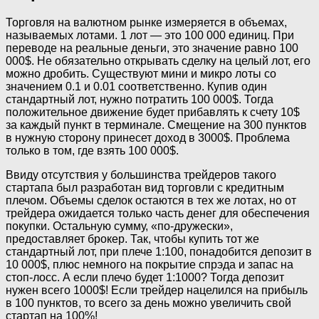
Торговля на валютном рынке измеряется в объемах,
называемых лотами. 1 лот — это 100 000 единиц. При
переводе на реальные деньги, это значение равно 100
000$. Не обязательно открывать сделку на целый лот, его
можно дробить. Существуют мини и микро лоты со
значением 0.1 и 0.01 соответственно. Купив один
стандартный лот, нужно потратить 100 000$. Тогда
положительное движение будет прибавлять к счету 10$
за каждый пункт в терминале. Смещение на 300 пунктов
в нужную сторону принесет доход в 3000$. Проблема
только в том, где взять 100 000$.
Ввиду отсутствия у большинства трейдеров такого
стартапа был разработан вид торговли с кредитным
плечом. Объемы сделок остаются в тех же лотах, но от
трейдера ожидается только часть денег для обеспечения
покупки. Остальную сумму, «по-дружески»,
предоставляет брокер. Так, чтобы купить тот же
стандартный лот, при плече 1:100, понадобится депозит в
10 000$, плюс немного на покрытие спрэда и запас на
стоп-лосс. А если плечо будет 1:1000? Тогда депозит
нужен всего 1000$! Если трейдер нацелился на прибыль
в 100 пунктов, то всего за день можно увеличить свой
стартап на 100%!