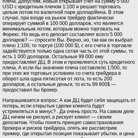
плеча. Допустим, новый открывает счет на сумму 5 000
USD с кредитным плечом 1:100 и решает торговать
целым лотом по валютной паре доллар/йена. В этом
случае, при входе на рынок трейдер фактически
оперирует суммой в 100 000 долларов, что является
минимальным лотом, которым можно торговать на
Форекс. Но ведь его депозит составляет всего 5 000
долларов? — спросите Вы. Верно, но, так как он выбрал
плечо 1:100, то торгуя (100 000 $), с его счета в торговле
задействуется только одна сотая часть от этой суммы, то
есть 1 000 долларов. Остальные 99 000 ему
предоставляет ДЦ. В этом и проявляется суть кредитного
плеча. А если бы значение плеча составляло 1:500, то
при этих же торговых условиях со счета трейдера в
оборот шла одна пятисотая от лота, то есть 200
долларов, а остальные деньги, то есть 99 800$ —
предоставил бы брокер.
Напрашивается вопрос: А как ДЦ будет себя защищать от
потерь, если открытые сделки клиента будут
устремляться в минус? . Да очень просто. На самом деле
ДЦ ничем не рискует, а рискует клиент — своим
депозитом. Чтобы понять принцип самострахования
брокера и рисков трейдера, опять же рассмотрим
пример, где открытая позиция показывает убытки, и цена