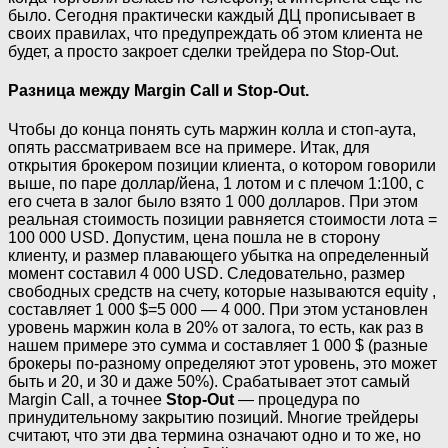
было. Сегодня практически каждый ДЦ прописывает в
своих правилах, что предупреждать об этом клиента не
будет, а просто закроет сделки трейдера по Stop-Out.
Разница между Margin Call и Stop-Out.
Чтобы до конца понять суть маржин колла и стоп-аута,
опять рассматриваем все на примере. Итак, для
открытия брокером позиции клиента, о котором говорили
выше, по паре доллар/йена, 1 лотом и с плечом 1:100, с
его счета в залог было взято 1 000 долларов. При этом
реальная стоимость позиции равняется стоимости лота =
100 000 USD. Допустим, цена пошла не в сторону
клиенту, и размер плавающего убытка на определенный
момент составил 4 000 USD. Следовательно, размер
свободных средств на счету, которые называются equity ,
составляет 1 000 $=5 000 — 4 000. При этом установлен
уровень маржин кола в 20% от залога, то есть, как раз в
нашем примере это сумма и составляет 1 000 $ (разные
брокеры по-разному определяют этот уровень, это может
быть и 20, и 30 и даже 50%). Срабатывает этот самый
Margin Call, а точнее
Stop-Out
— процедура по
принудительному закрытию позиций. Многие трейдеры
считают, что эти два термина означают одно и то же, но