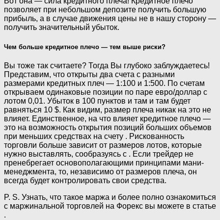
Вот она — сила кредитного плеча! Кредитное плечо
позволяет при небольшом депозите получить большую
прибыль, а в случае движения цены не в нашу сторону —
получить значительный убыток.
Чем больше кредитное плечо — тем выше риски?
Вы тоже так считаете? Тогда Вы глубоко заблуждаетесь!
Представим, что открыты два счета с разными
размерами кредитных плеч — 1:100 и 1:500. По счетам
открываем одинаковые позиции по паре евро/доллар с
лотом 0,01. Убыток в 100 пунктов и там и там будет
равняться 10 $. Как видим, размер плеча никак на это не
влияет. Единственное, на что влияет кредитное плечо —
это на возможность открытия позиций больших объемов
при меньших средствах на счету . Рискованность
торговли больше зависит от размеров лотов, которые
нужно выставлять, сообразуясь с . Если трейдер не
пренебрегает основополагающими принципами мани-
менеджмента, то, независимо от размеров плеча, он
всегда будет контролировать свои средства.
P. S. Узнать, что такое маржа и более полно ознакомиться
с маржинальной торговлей на Форекс вы можете в статье
.