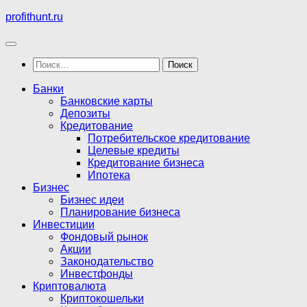
Перейти
profithunt.ru
к
содержимому
Найти:
Банки
Банковские карты
Депозиты
Кредитование
Потребительское кредитование
Целевые кредиты
Кредитование бизнеса
Ипотека
Бизнес
Бизнес идеи
Планирование бизнеса
Инвестиции
Фондовый рынок
Акции
Законодательство
Инвестфонды
Криптовалюта
Криптокошельки