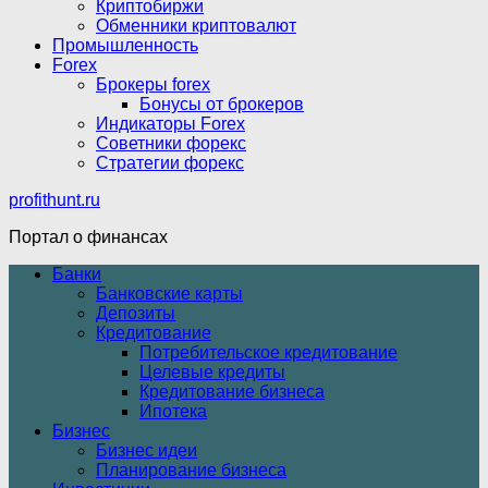
Криптобиржи
Обменники криптовалют
Промышленность
Forex
Брокеры forex
Бонусы от брокеров
Индикаторы Forex
Советники форекс
Стратегии форекс
profithunt.ru
Портал о финансах
Банки
Банковские карты
Депозиты
Кредитование
Потребительское кредитование
Целевые кредиты
Кредитование бизнеса
Ипотека
Бизнес
Бизнес идеи
Планирование бизнеса