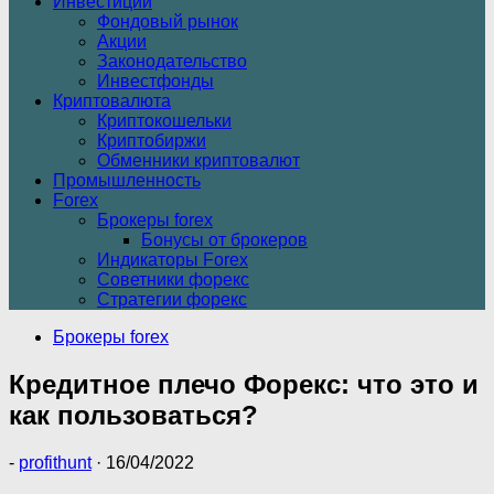
Инвестиции
Фондовый рынок
Акции
Законодательство
Инвестфонды
Криптовалюта
Криптокошельки
Криптобиржи
Обменники криптовалют
Промышленность
Forex
Брокеры forex
Бонусы от брокеров
Индикаторы Forex
Советники форекс
Стратегии форекс
Брокеры forex
Кредитное плечо Форекс: что это и
как пользоваться?
-
profithunt
·
16/04/2022