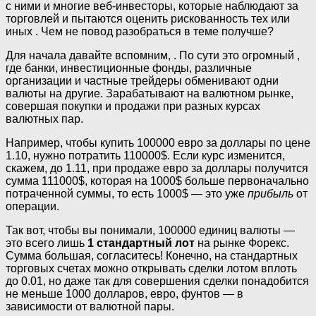
с ними и многие веб-инвесторы, которые наблюдают за
торговлей и пытаются оценить рискованность тех или
иных . Чем не повод разобраться в теме получше?
Для начала давайте вспомним, . По сути это огромный ,
где банки, инвестиционные фонды, различные
организации и частные трейдеры обменивают одни
валюты на другие. Зарабатывают на валютном рынке,
совершая покупки и продажи при разных курсах
валютных пар.
Например, чтобы купить 100000 евро за доллары по цене
1.10, нужно потратить 110000$. Если курс изменится,
скажем, до 1.11, при продаже евро за доллары получится
сумма 111000$, которая на 1000$ больше первоначально
потраченной суммы, то есть 1000$ — это уже
прибыль
от
операции.
Так вот, чтобы вы понимали, 100000 единиц валюты —
это всего лишь
1 стандартный лот
на рынке Форекс.
Сумма большая, согласитесь! Конечно, на стандартных
торговых счетах можно открывать сделки лотом вплоть
до 0.01, но даже так для совершения сделки понадобится
не меньше 1000 долларов, евро, фунтов — в
зависимости от валютной пары.