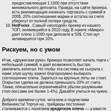
предоставляющая 1:1000 при отсутствии
минимального депозита. Правда, на сайте брокера,
есть рекомендация начинать торговать с суммой в
200$. 20% соотношения маржи и остатка на счете
уберегут от полной потери средств.
HotForex
. Самый «молодой» брокер из нашего
ТОП, появившийся в 2010 году. В пакете «Микро»
дает плечо 1:1000 при депозите в 50$. Стоп-аут
активируется при 10%.
Рискуем, но с умом
Итак, «дружеская рука» брокера позволяет начать торги с
небольшой суммой, и дает возможность быстро
увеличить капитал. Но чтобы эта система не сыграла с
нами злую шутку, важно благоразумно выбирать
соотношение плеча. Зариться на крупные лоты не стоит.
Открытая сделка не должна превышать 20% от счета.
Также, обязательно ограничивайте убытки разумными
стоп-лоссами (не более 1-4%). Давайте учиться на чужих.
Доброго времени суток, читатели и подписчики
Вебинвеста! Торгуя на , трейдеры постоянно
сталкиваются с понятием
кредитное плечо
— а вместе