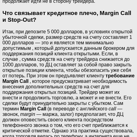
продолжает идти не в сторону трейдера.
Что связывает кредитное плечо, Margin Call
и Stop-Out?
Итак, при депозите 5 000 долларов, в условиях открытой
убыточной сделки, размер средств на счету составляет 1
000 долларов — это и является тем минимально
допустимым , который допускается данным брокером для
поддержания позиций клиента открытыми. Если, в
случае , сумма средств на счету трейдера снижается до
1000 долларов, то ДЦ оставляет за собой право закрыть
открытые позиции клиента, чтобы обезопасить уже себя
от потерь. При этом он предъявляет клиенту
требование
Margin Call
, которое предусматривает необходимость
внесения дополнительных средств на счет для
поддержания открытых позиций. Трейдер может их
внести и продолжить торговлю, а может и не внести. Его
сделки будут принудительно закрыты с убытком. Сам
термин
Margin Call
(в переводе с английского
call
—
звонок,
margin
— маржа, залог) предполагает, что ДЦ
должен оповестить своего клиента посредством
телефонного звонка о том, что его счет приближается к
критической отметке. Однако эта практика существовала,
когда торговля велась по телефону, а интернета еще не