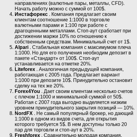
направлениях (валютные пары, металлы, CFD).
Начать работу можно с суммой от 100$.
Инстафорекс
. Компания предлагает своим
клиентам соотношение 1:1000 в торговле
валютными парами и 1:100 при работе с
драгоценными металлами. Стоп-аут сработает при
достижении маржи 10% по отношению к
собственным средствам. Минимальный счет от 1$.
Alpari
. Стабильная компания с максимумом плеча
1:1000. Но для его получения необходим депозит в
пакете «Стандарт» от 100$. Стоп-аут
устанавливается на отметке 20%.
Liteforex
. Аналогичная предыдущей компания,
работающая с 2005 года. Предлагает вариант
1:1000 при депозите 10$. Принудительно остановит
сделку на тех же 20%.
Forex4You
. Дает своим клиентам несколько счетов
с плечом 1:1000 и минимальной суммой от 50$.
Работая с 2007 года выгодно выделяется низким
уровнем принудительного закрытия позиций — 10%.
NordFX
. Не самый популярный брокер, но дающий
1:1000 в одном из видов счета, для открытия
которого требуется 5$. В нем доступны только 20
пар для торговли и стоп-аут в 20%.
Freshforex
. Сравнительно молодая компания,