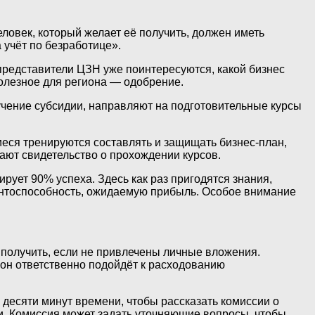
ловек, который желает её получить, должен иметь
 учёт по безработице».
представители ЦЗН уже поинтересуются, какой бизнес
полезное для региона — одобрение.
учение субсидии, направляют на подготовительные курсы
ся тренируются составлять и защищать бизнес-план,
ают свидетельство о прохождении курсов.
ует 90% успеха. Здесь как раз пригодятся знания,
урентоспособность, ожидаемую прибыль. Особое внимание
 получить, если не привлечены личные вложения.
, он ответственно подойдёт к расходованию
 десяти минут времени, чтобы рассказать комиссии о
ти. Комиссия может задать уточняющие вопросы, чтобы