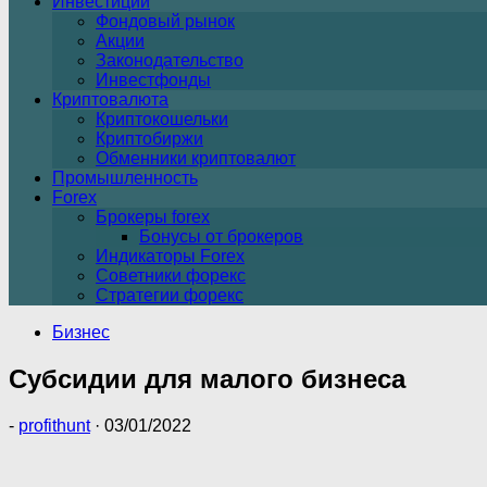
Инвестиции
Фондовый рынок
Акции
Законодательство
Инвестфонды
Криптовалюта
Криптокошельки
Криптобиржи
Обменники криптовалют
Промышленность
Forex
Брокеры forex
Бонусы от брокеров
Индикаторы Forex
Советники форекс
Стратегии форекс
Бизнес
Субсидии для малого бизнеса
-
profithunt
·
03/01/2022