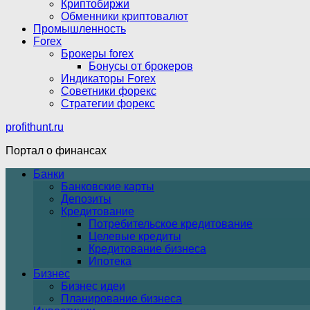
Криптобиржи
Обменники криптовалют
Промышленность
Forex
Брокеры forex
Бонусы от брокеров
Индикаторы Forex
Советники форекс
Стратегии форекс
profithunt.ru
Портал о финансах
Банки
Банковские карты
Депозиты
Кредитование
Потребительское кредитование
Целевые кредиты
Кредитование бизнеса
Ипотека
Бизнес
Бизнес идеи
Планирование бизнеса