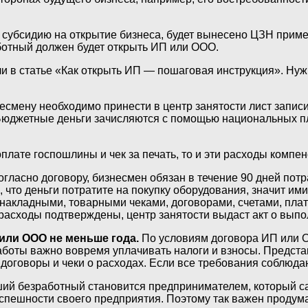
т субсидию на открытие бизнеса, будет вынесено ЦЗН прим
отный должен будет открыть ИП или ООО.
и в статье «Как открыть ИП — пошаговая инструкция». Нуж
несмену необходимо принести в центр занятости лист зап
Бюджетные деньги зачисляются с помощью национальных п
плате госпошлины и чек за печать, то и эти расходы компен
гласно договору, бизнесмен обязан в течение 90 дней потр
 что деньги потратите на покупку оборудования, значит ими
 накладными, товарными чеками, договорами, счетами, пл
 расходы подтверждены, центр занятости выдаст акт о выпо
или ООО не меньше года.
По условиям договора ИП или О
 работы важно вовремя уплачивать налоги и взносы. Предс
договоры и чеки о расходах. Если все требования соблюда
ий безработный становится предпринимателем, который са
успешности своего предприятия. Поэтому так важен проду