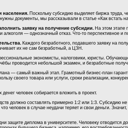
и населения.
Поскольку субсидию выделяет биржа труда, че
 нужны документы, мы рассказывали в статье «Как встать на
аполнить заявку на получение субсидии.
На этом этапе 
 и алкоголя — однозначный отказ. Что-то перспективное и 
тельства.
Каждого безработного, подавшего заявку на пол
чивает их не сам безработный, а ЦЗН.
ссиональные экономисты, налоговики, юристы. Обучающие
учёбы проводится небольшой экзамен, и безработные получ
ана — самый важный этап. Грамотный бизнес-план гарантир
пользу своего товара или услуги, сроки реализации, конк
х денег человек собирается вложить в проект.
тв должно составлять примерно 1:2 или 1:3. Субсидию не
что человек в случае неудачи теряет и свои деньги. Значит
ни защите диплома в университете. Человеку отводится до
сторонах будущего бизнеса, например, его востребованнос