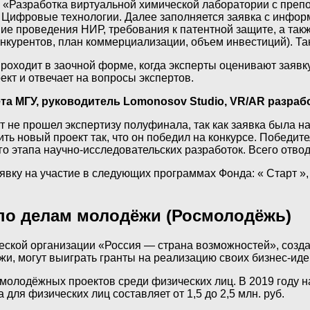
я «Разработка виртуальной химической лаборатории с преп
. Цифровые технологии. Далее заполняется заявка с инфор
ние проведения НИР, требования к патентной защите, а та
нкурентов, план коммерциализации, объем инвестиций). Так
оходит в заочной форме, когда эксперты оценивают заявку 
ект и отвечает на вопросы экспертов.
а МГУ, руководитель Lomonosov Studio, VR/AR разраб
 не прошел экспертизу полуфинала, так как заявка была н
ь новый проект так, что он победил на конкурсе. Победител
ого этапа научно-исследовательских разработок. Всего отво
вку на участие в следующих программах Фонда: « Старт », 
 по делам молодёжи (Росмолодёжь)
ской организации «Россия — страна возможностей», созда
жи, могут выиграть гранты на реализацию своих бизнес-иде
олодёжных проектов среди физических лиц. В 2019 году на
для физических лиц составляет от 1,5 до 2,5 млн. руб.