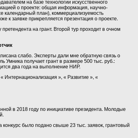
одавателем на базе технологии искусственного
мацией о проекте: общая информация, научно-
кже календарный план), коммерциализуемость
же к заявке прикрепляется презентация о проекте.
претендента на грант. Второй тур проходит в очном
отчик
аписана слабо. Эксперты дали мне обратную связь о
ь Умника получает грант в размере 500 тыс. руб.:
дится два года на выполнение НИР.
« Интернационализация », « Развитие », «
нной в 2018 году по инициативе президента. Молодые
й.
 конкурс было подано свыше 23 тыс. заявок, грантовый