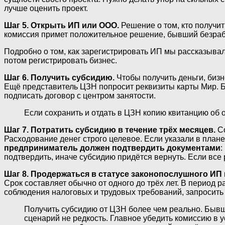
лучше оценить проект.
Шаг 5. Открыть ИП или ООО.
Решение о том, кто получи
комиссия примет положительное решение, бывший безраб
Подробно о том, как зарегистрировать ИП мы рассказывал
потом регистрировать бизнес.
Шаг 6. Получить субсидию.
Чтобы получить деньги, биз
Ещё представитель ЦЗН попросит реквизиты карты Мир. 
подписать договор с центром занятости.
Если сохранить и отдать в ЦЗН копию квитанцию об о
Шаг 7. Потратить субсидию в течение трёх месяцев.
Со
Расходование денег строго целевое. Если указали в плане,
предприниматель должен подтвердить документами
:
подтвердить, иначе субсидию придётся вернуть. Если все
Шаг 8. Продержаться в статусе законопослушного ИП 
Срок составляет обычно от одного до трёх лет. В период
соблюдения налоговых и трудовых требований, запросить 
Получить субсидию от ЦЗН более чем реально. Бывш
сценарий не редкость. Главное убедить комиссию в 