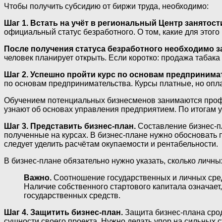
Чтобы получить субсидию от биржи труда, необходимо:
Шаг 1. Встать на учёт в региональный Центр занятост
официальный статус безработного. О том, какие для этого
После получения статуса безработного необходимо з
человек планирует открыть. Если коротко: продажа табака
Шаг 2. Успешно пройти курс по основам предпринима
по основам предпринимательства. Курсы платные, но опла
Обучением потенциальных бизнесменов занимаются профе
узнают об основах управления предприятием. По итогам 
Шаг 3. Представить бизнес-план.
Составление бизнес-пл
полученные на курсах. В бизнес-плане нужно обосновать 
следует уделить расчётам окупаемости и рентабельности.
В бизнес-плане обязательно нужно указать, сколько личны
Важно.
Соотношение государственных и личных средс
Наличие собственного стартового капитала означает, 
государственных средств.
Шаг 4. Защитить бизнес-план.
Защита бизнес-плана срод
сущности своего проекта. Нужно делать упор на сильных 