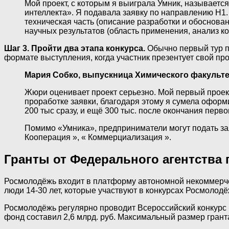
Мой проект, с которым я выиграла Умник, называетс
интеллекта». Я подавала заявку по направлению Н1
техническая часть (описание разработки и обоснова
научных результатов (область применения, анализ ко
Шаг 3. Пройти два этапа конкурса.
Обычно первый тур пр
формате выступления, когда участник презентует свой про
Мария Собко, выпускница Химического факультет
Жюри оценивает проект серьезно. Мой первый проект
проработке заявки, благодаря этому я сумела оформит
200 тыс сразу, и ещё 300 тыс. после окончания перв
Помимо «Умника», предприниматели могут подать зая
Кооперация », « Коммерциализация ».
Гранты от Федерального агентства
Росмолодёжь входит в платформу автономной некоммерче
люди 14-30 лет, которые участвуют в конкурсах Росмолодё
Росмолодёжь регулярно проводит Всероссийский конкурс м
фонд составил 2,6 млрд. руб. Максимальный размер гранта 