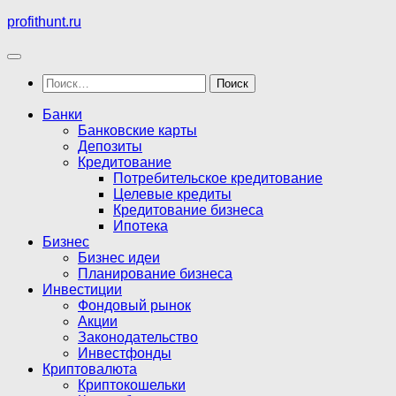
Перейти
profithunt.ru
к
содержимому
Найти:
Банки
Банковские карты
Депозиты
Кредитование
Потребительское кредитование
Целевые кредиты
Кредитование бизнеса
Ипотека
Бизнес
Бизнес идеи
Планирование бизнеса
Инвестиции
Фондовый рынок
Акции
Законодательство
Инвестфонды
Криптовалюта
Криптокошельки