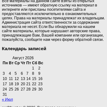
Все материалы на данном сайте взяты из открытых
источников — имеют обратную ссылку на материал в
интернете или присланы посетителями сайта и
предоставляются исключительно в ознакомительных
целях. Права на материалы принадлежат их владельцам.
Администрация сайта ответственности за содержание
материала не несет. Если Вы обнаружили на нашем
сайте материалы, которые нарушают авторские права,
принадлежащие Вам, Вашей компании или организации,
пожалуйста, сообщите нам через форму обратной связи.
Календарь записей
Август 2026
Пн
Вт
Ср
Чт
Пт
Сб
Вс
1
2
3
4
5
6
7
8
9
10
11
12
13
14
15
16
17
18
19
20
21
22
23
24
25
26
27
28
29
30
31
« Июл