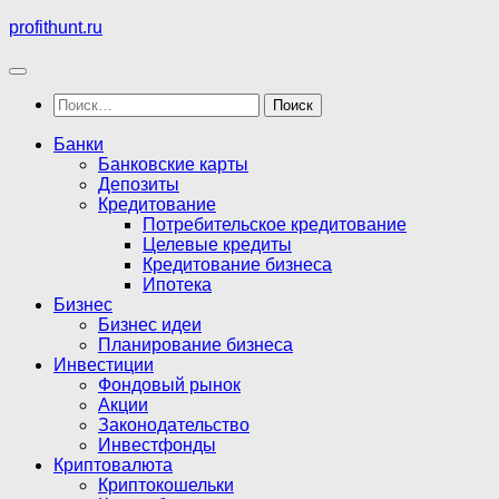
Перейти
profithunt.ru
к
содержимому
Найти:
Банки
Банковские карты
Депозиты
Кредитование
Потребительское кредитование
Целевые кредиты
Кредитование бизнеса
Ипотека
Бизнес
Бизнес идеи
Планирование бизнеса
Инвестиции
Фондовый рынок
Акции
Законодательство
Инвестфонды
Криптовалюта
Криптокошельки