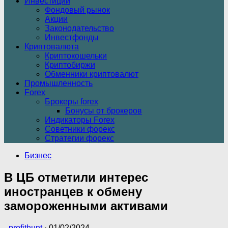
Инвестиции
Фондовый рынок
Акции
Законодательство
Инвестфонды
Криптовалюта
Криптокошельки
Криптобиржи
Обменники криптовалют
Промышленность
Forex
Брокеры forex
Бонусы от брокеров
Индикаторы Forex
Советники форекс
Стратегии форекс
Бизнес
В ЦБ отметили интерес
иностранцев к обмену
замороженными активами
-
profithunt
·
01/02/2024