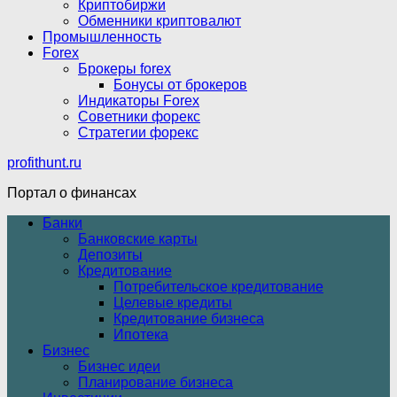
Криптобиржи
Обменники криптовалют
Промышленность
Forex
Брокеры forex
Бонусы от брокеров
Индикаторы Forex
Советники форекс
Стратегии форекс
profithunt.ru
Портал о финансах
Банки
Банковские карты
Депозиты
Кредитование
Потребительское кредитование
Целевые кредиты
Кредитование бизнеса
Ипотека
Бизнес
Бизнес идеи
Планирование бизнеса